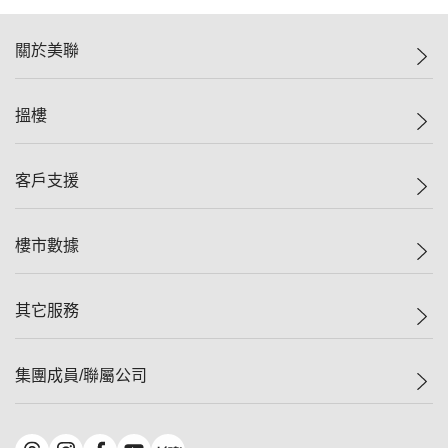
關於美聯
美聯集團
搵樓
投資者關係
集團動態
一手新盤
客戶支援
人才招募
二手盤
網站地圖
上車
自助放盤
樓市數據
減價
專業代理
低水
分行網絡
樓價指數
其它服務
美聯豪宅
查詢熱線
信心指數
獨家樓盤
聯絡我們
最新成交
屋苑專頁
租盤
集團成員/聯屬公司
按揭計算機
歷史成交
大灣區專頁
居屋專頁
負擔能力計算機
成交數據
樓市資訊
買賣流程
美聯物業
轉按計算機
屋苑成交排行榜