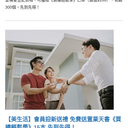
並填妥登記表格，可獲贈《買樓輕鬆學》乙本（價值$108），名額
300個，先到先得！
【美生活】會員迎新送禮 免費送置業天書《買
樓輕鬆學》15本 先到先得！