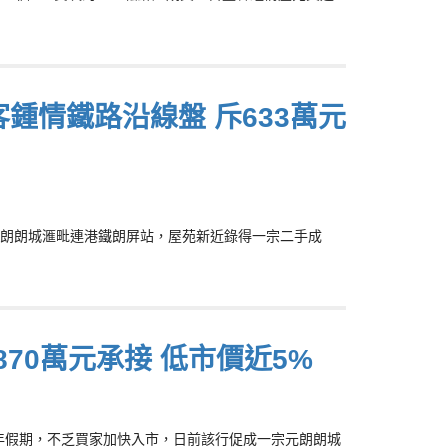
鍾情鐵路沿線盤 斥633萬元
，元朗朗城滙毗連港鐵朗屏站，屋苑新近錄得一宗二手成
870萬元承接 低市價近5%
近農曆新年假期，不乏買家加快入市，日前該行促成一宗元朗朗城