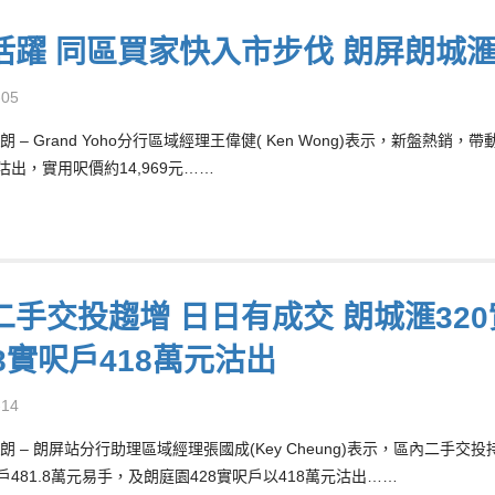
活躍 同區買家快入市步伐 朗屏朗城滙3
-05
 – Grand Yoho分行區域經理王偉健( Ken Wong)表示，新盤
沽出，實用呎價約14,969元……
二手交投趨增 日日有成交 朗城滙320實
8實呎戶418萬元沽出
-14
朗 – 朗屏站分行助理區域經理張國成(Key Cheung)表示，區內二手
戶481.8萬元易手，及朗庭園428實呎戶以418萬元沽出……