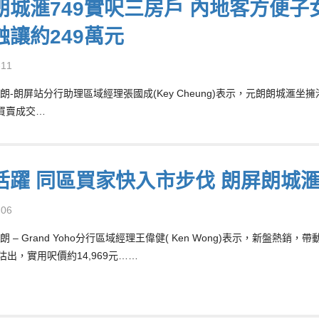
朗城滙749實呎三房戶 內地客方便子女
蝕讓約249萬元
-11
朗-朗屏站分行助理區域經理張國成(Key Cheung)表示，元朗朗城
買賣成交…
活躍 同區買家快入市步伐 朗屏朗城滙3
-06
 – Grand Yoho分行區域經理王偉健( Ken Wong)表示，新盤
沽出，實用呎價約14,969元……