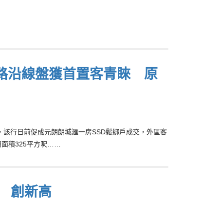
鐵路沿線盤獲首置客青睞 原
追捧，該行日前促成元朗朗城滙一房SSD鬆綁戶成交，外區客
面積325平方呎……
出 創新高