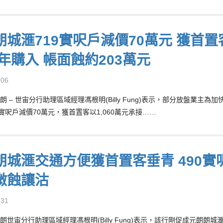
城滙719實呎戶減價70萬元 獲首置客
9年購入 帳面蝕約203萬元
-06
朗 – 世宙分行助理區域經理馮根明(Billy Fung)表示，部分放盤業
9實呎戶減價70萬元，獲首置客以1,060萬元承接……
朗城滙交通方便獲首置客垂青 490實呎
微蝕讓沽
-31
朗世宙分行助理區域經理馮根明(Billy Fung)表示，該行剛促成元朗朗