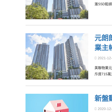
滙SSD鬆
元朗
業主帳
2021-12
美聯物業元
斥資715
新盤
2020-12