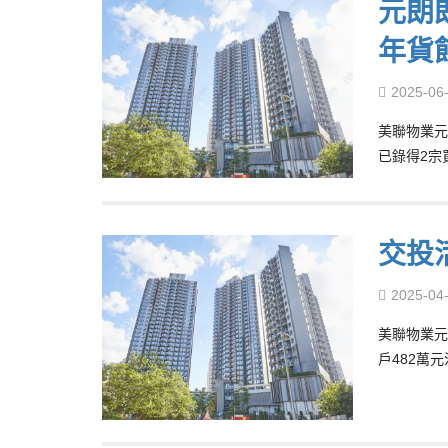
元朗
年貨
2025-06
美聯物業元
已錄得2宗
交投
2025-04
美聯物業元朗
戶482萬元