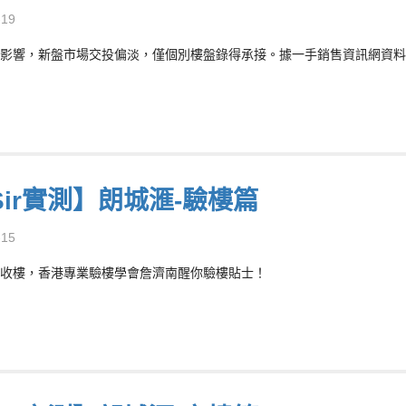
-19
影響，新盤市場交投偏淡，僅個別樓盤錄得承接。據一手銷售資訊網資料，
Sir實測】朗城滙-驗樓篇
-15
收樓，香港專業驗樓學會詹濟南醒你驗樓貼士！