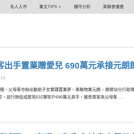
名人入市
業主TIPS
樓市分析
美聯會優惠
客出手置業贈愛兒 690萬元承接元朗
-13
穩，父母客亦紛出動助子女實踐置業夢。美聯物業元朗 – 朗屏站分行助理區域
交，該行剛促成屋苑532實呎戶690萬元易手，據悉買家為父母客……