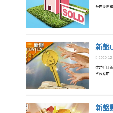
華懋集團旗
新盤
2020-12
雖然近日新
單位應市…
新盤