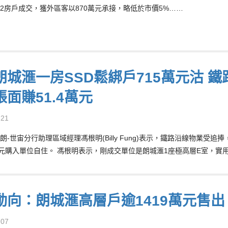
綁2房戶成交，獲外區客以870萬元承接，略低於市價5%……
朗城滙一房SSD鬆綁戶715萬元沽 
面賺51.4萬元
-21
朗-世宙分行助理區域經理馮根明(Billy Fung)表示，鐵路沿線物業受
萬元購入單位自住。 馮根明表示，剛成交單位是朗城滙1座極高層E室，實用
動向：朗城滙高層戶逾1419萬元售
-07