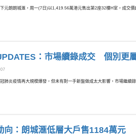
下元朗朗城滙，周一(7日)以1,419.56萬港元售出第2座32樓H室，成
UPDATES：市場續錄成交 個別更
-07
冠肺炎疫情再大規模爆發，但未有對一手新盤做成太大影響，市場繼續錄
動向：朗城滙低層大戶售1184萬元