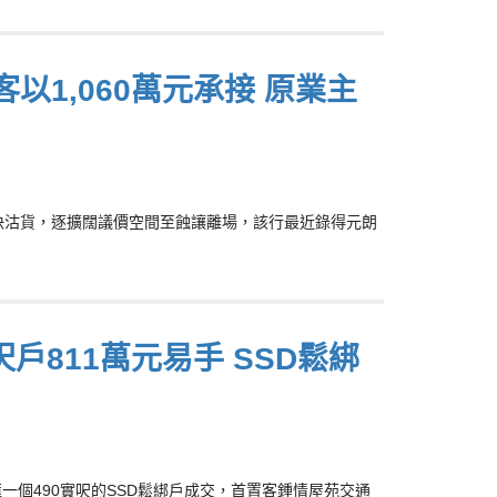
以1,060萬元承接 原業主
主為加快沽貨，逐擴闊議價空間至蝕讓離場，該行最近錄得元朗
戶811萬元易手 SSD鬆綁
城滙一個490實呎的SSD鬆綁戶成交，首置客鍾情屋苑交通