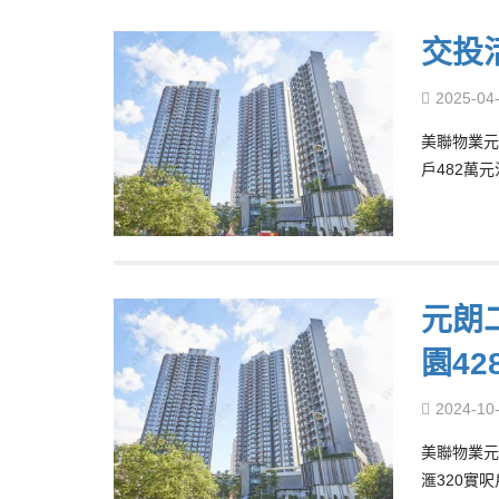
交投
2025-04
美聯物業元朗
戶482萬元
元朗
園42
2024-10
美聯物業元
滙320實呎