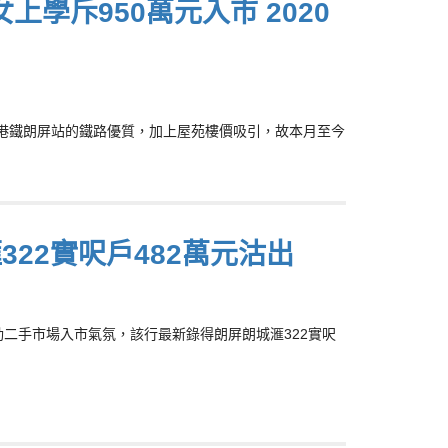
上學斥950萬元入市 2020
滙坐擁港鐵朗屏站的鐵路優質，加上屋苑樓價吸引，故本月至今
22實呎戶482萬元沽出
熱銷，帶動二手市場入市氣氛，該行最新錄得朗屏朗城滙322實呎