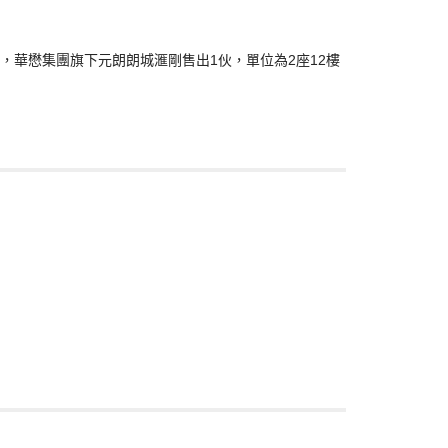
華懋集團旗下元朗朗城滙剛售出1伙，單位為2座12樓