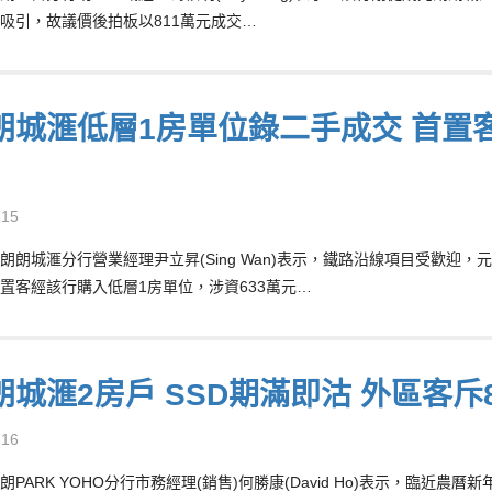
吸引，故議價後拍板以811萬元成交…
朗城滙低層1房單位錄二手成交 首置客
-15
朗朗城滙分行營業經理尹立昇(Sing Wan)表示，鐵路沿線項目受歡迎
置客經該行購入低層1房單位，涉資633萬元…
朗城滙2房戶 SSD期滿即沽 外區客斥
-16
朗PARK YOHO分行市務經理(銷售)何勝康(David Ho)表示，臨