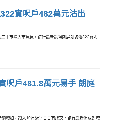
22實呎戶482萬元沽出
熱銷，帶動二手市場入市氣氛，該行最新錄得朗屏朗城滙322實呎
呎戶481.8萬元易手 朗庭
交投持續增加，踏入10月近乎日日有成交，該行最新促成朗城