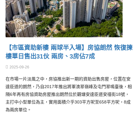
【市區資助新樓 兩球半入場】房協朗然 恢復揀
樓單日售出31伙 兩房、3房佔7成
2025-09-26
在市場一片淡風之中，房協推出新一期的資助出售房屋，位置在安
達臣道的朗然，乃自2017年推出將軍澳翠嶺峰及屯門翠鳴臺後，相
隔6年再有房協資助房屋推出朗然位於觀塘安達臣道安禧街18號，
主打中小型單位為主，實用面積介乎303平方呎至658平方呎，8成
為兩房單位。