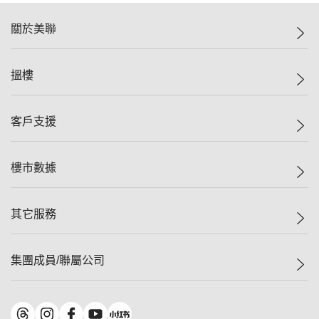
關於美聯
美聯集團
搵樓
投資者關係
集團動態
一手新盤
客戶支援
人才招募
二手盤
網站地圖
上車
自助放盤
樓市數據
減價
專業代理
低水
分行網絡
樓價指數
其它服務
美聯豪宅
查詢熱線
信心指數
獨家樓盤
聯絡我們
最新成交
屋苑專頁
租盤
集團成員/聯屬公司
按揭計算機
歷史成交
大灣區專頁
居屋專頁
負擔能力計算機
成交數據
樓市資訊
買賣流程
美聯物業
轉按計算機
屋苑成交排行榜
美聯精英會