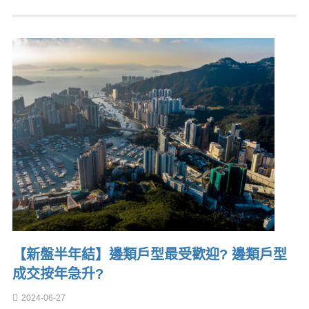
【新盤半年結】邊類戶型最受歡迎? 邊類戶型
成交按年急升?
2024-06-27