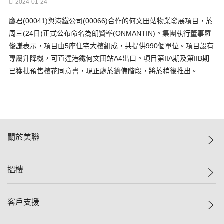
2024-01-24
鷹君(00041)與港鐵公司(00066)合作的何文田站物業發展項目，於
周三(24日)正式公布命名為朗賢峯(ONMANTIN)。集團執行董事羅
俊謙表示，項目由5座住宅大樓組成，共提供990個單位。項目設有
專屬升降機，可直達港鐵何文田站A4出口。項目第IIA期及第IIB期
已獲批預售樓花同意書，現正處於籌備階段，將於稍後推出。
關於美聯
美聯集團
搵樓
投資者關係
集團動態
一手新盤
客戶支援
人才招募
二手盤
網站地圖