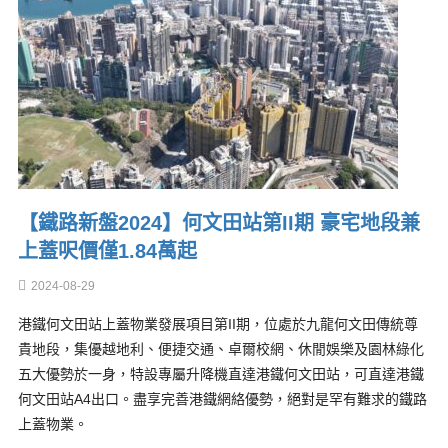
【鐵路新盤2024】何文田站第II期 豪宅地段兼
上蓋呎價僅1.84萬起
2024-08-29
港鐵何文田站上蓋物業發展項目第II期，位處於九龍何文田傳統尊
貴地段，集優越地利、便捷交通、卓爾校網、休閒娛樂及園林綠化
五大優勢於一身，特設專屬升降機直達港鐵何文田站，可直達港鐵
何文田站A4出口。盡享完善港鐵網絡優勢，絕對是罕有難求的鐵路
上蓋物業。