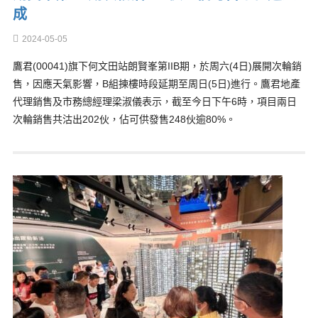
成
2024-05-05
鷹君(00041)旗下何文田站朗賢峯第IIB期，於周六(4日)展開次輪銷
售，因應天氣影響，B組揀樓時段延期至周日(5日)進行。鷹君地產
代理銷售及市務總經理梁淑儀表示，截至今日下午6時，項目兩日
次輪銷售共沽出202伙，佔可供發售248伙逾80%。