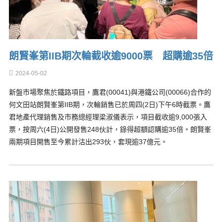
朗賢峯第IIB期次輪截收逾9000票 超購逾35倍
2024-05-02
新盤市場聚焦於鐵路項目，鷹君(00041)與港鐵公司(00066)合作的
何文田站朗賢峯第IIB期，次輪銷售已於周四(2日)下午6時截票。鷹
君地產代理銷售及市務總經理梁淑儀表示，項目截收逾9,000張入
票，按周六(4日)公開發售248伙計，錄得超額認購逾35倍。朗賢峯
兩期項目開售至今累計沽出293伙，套現逾37億元。