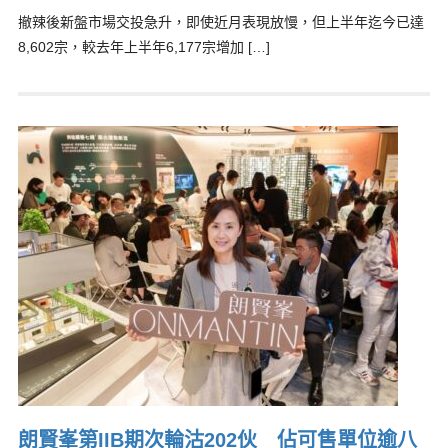
撤辣後新盤市場交投急升，即使近月表現放慢，但上半年迄今已達
8,602宗，較去年上半年6,177宗增加 […]
朗賢峯第IIB期次輪沽202伙 佔可售單位逾八