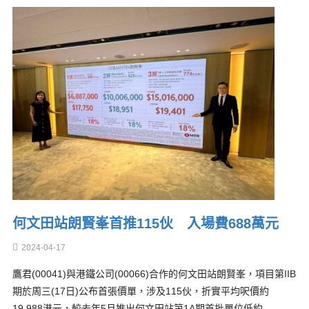
何文田站朗賢峯首推115伙 入場費688萬元
2024-04-17
鷹君(00041)與港鐵公司(00066)合作的何文田站朗賢峯，項目第IIB
期於周三(17日)公布首張價單，涉及115伙，折實平均呎價約
19,988港元，較去年5月推出何文田站第1A期首批單位低約