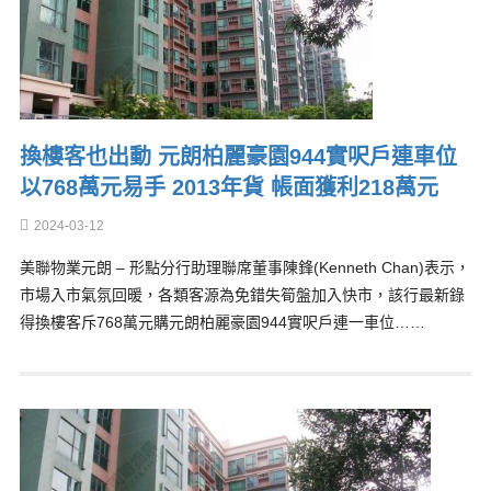
換樓客也出動 元朗柏麗豪園944實呎戶連車位
以768萬元易手 2013年貨 帳面獲利218萬元
2024-03-12
美聯物業元朗 – 形點分行助理聯席董事陳鋒(Kenneth Chan)表示，
市場入市氣氛回暖，各類客源為免錯失筍盤加入快市，該行最新錄
得換樓客斥768萬元購元朗柏麗豪園944實呎戶連一車位……