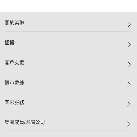
關於美聯
美聯集團
搵樓
投資者關係
集團動態
一手新盤
客戶支援
人才招募
二手盤
網站地圖
上車
自助放盤
樓市數據
減價
專業代理
低水
分行網絡
樓價指數
其它服務
美聯豪宅
查詢熱線
信心指數
獨家樓盤
聯絡我們
最新成交
屋苑專頁
租盤
集團成員/聯屬公司
按揭計算機
歷史成交
大灣區專頁
居屋專頁
負擔能力計算機
成交數據