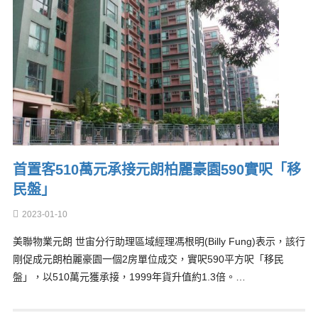
首置客510萬元承接元朗柏麗豪園590實呎「移
民盤」
2023-01-10
美聯物業元朗 世宙分行助理區域經理馮根明(Billy Fung)表示，該行
剛促成元朗柏麗豪園一個2房單位成交，實呎590平方呎「移民
盤」，以510萬元獲承接，1999年貨升值約1.3倍。…