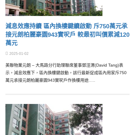
減息效應持續 區內換樓鍵續啟動 斥750萬元承
接元朗柏麗豪園943實呎戶 較最初叫價累減120
萬元
2025-01-02
美聯物業元朗 – 大馬路分行助理聯席董事鄧涇渭(David Tang)表
示，減息效應下，區內換樓鍵啟動，該行最新促成區內用家斥750
萬元承接元朗柏麗豪園943實呎戶作換樓用途…..