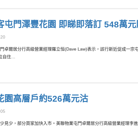
客屯門澤豐花園 即睇即落訂 548萬元
-20
門卓爾居分行高級營業經理羅立恒(Dave Law)表示，該行新近促成一
位自住…
花園高層戶約526萬元沽
-05
少見少，部分買家加快入市。美聯物業屯門卓爾居分行高級營業經理李進豪(N