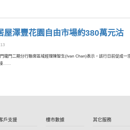
居屋澤豐花園自由市場約380萬元沽
-13
門瓏門二期分行聯席區域經理陳智生(Ivan Chan)表示，該行日前促
承接……
客戶支援
樓市數據
其它服務