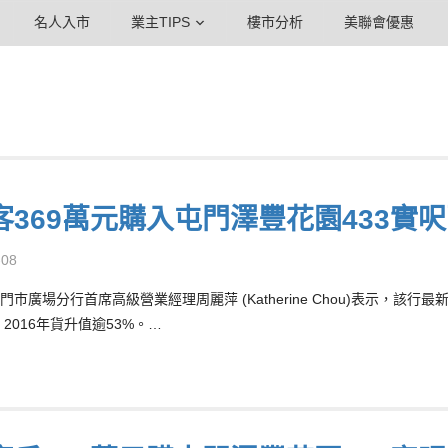
名人入市
業主TIPS
樓市分析
美聯會優惠
客369萬元購入屯門澤豐花園433實
-08
門巿廣場分行首席高級營業經理周麗萍 (Katherine Chou)表示，該
2016年貨升值逾53%。…