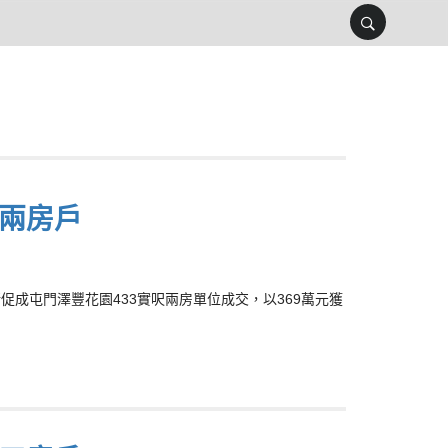
呎兩房戶
行最新促成屯門澤豐花園433實呎兩房單位成交，以369萬元獲