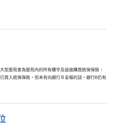
大型屋苑會為屋苑內的所有樓宇及設施購買統保保險，
已買入統保保險，但未有向銀行Ｂ呈報的話，銀行B仍有
位