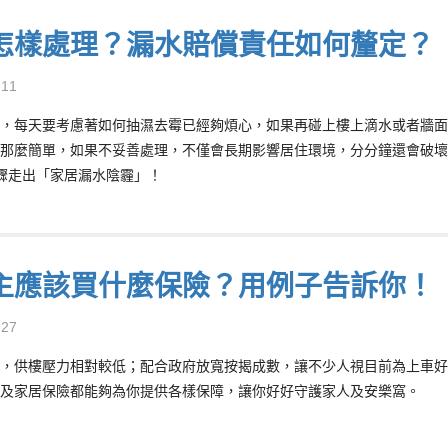
怎樣處理？漏水賠償責任如何釐定？
-11
，每天要考慮著如何抽濕去霉已經夠煩心，如果再碰上樓上滴水或者牆面
那麼簡單，如果不妥善處理，不僅會長期影響居住環境，分分鐘還會破壞
驟走出「家居漏水陰霾」！
主應該買什麼保險？用例子告訴你！【O
-27
，供樓壓力相對較低；配合政府放寬按揭成數，讓不少人視目前為上車好
及家居保險都能夠為你提供各樣保障，讓你好好守護家人及安樂窩。