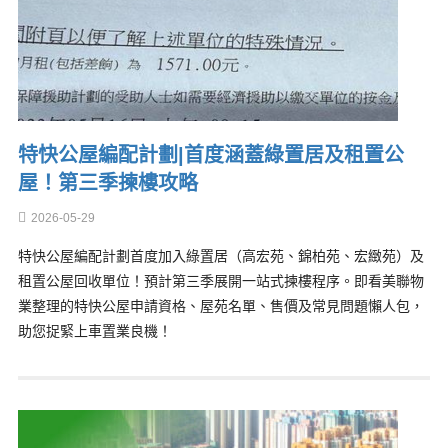
特快公屋編配計劃|首度涵蓋綠置居及租置公
屋！第三季揀樓攻略
2026-05-29
特快公屋編配計劃首度加入綠置居（高宏苑、錦柏苑、宏緻苑）及
租置公屋回收單位！預計第三季展開一站式揀樓程序。即看美聯物
業整理的特快公屋申請資格、屋苑名單、售價及常見問題懶人包，
助您捉緊上車置業良機！