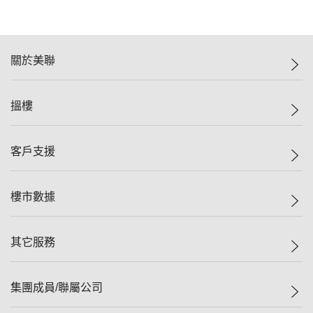
關於美聯
美聯集團
搵樓
投資者關係
集團動態
一手新盤
客戶支援
人才招募
二手盤
網站地圖
上車
自助放盤
樓市數據
減價
專業代理
低水
分行網絡
樓價指數
其它服務
美聯豪宅
查詢熱線
信心指數
獨家樓盤
聯絡我們
最新成交
屋苑專頁
租盤
集團成員/聯屬公司
按揭計算機
歷史成交
大灣區專頁
居屋專頁
負擔能力計算機