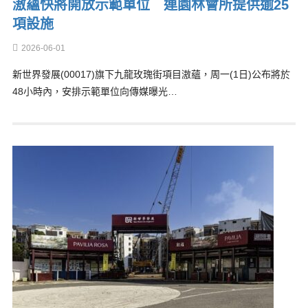
滶蘊快將開放示範單位 連園林會所提供逾25
項設施
2026-06-01
新世界發展(00017)旗下九龍玫瑰街項目滶蘊，周一(1日)公布將於
48小時內，安排示範單位向傳媒曝光…