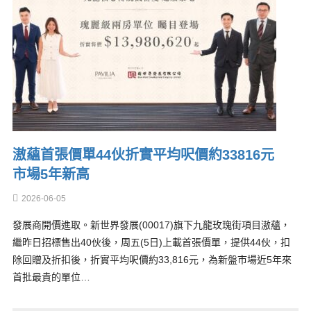
滶蘊首張價單44伙折實平均呎價約33816元
市場5年新高
2026-06-05
發展商開價進取。新世界發展(00017)旗下九龍玫瑰街項目滶蘊，
繼昨日招標售出40伙後，周五(5日)上載首張價單，提供44伙，扣
除回贈及折扣後，折實平均呎價約33,816元，為新盤市場近5年來
首批最貴的單位…