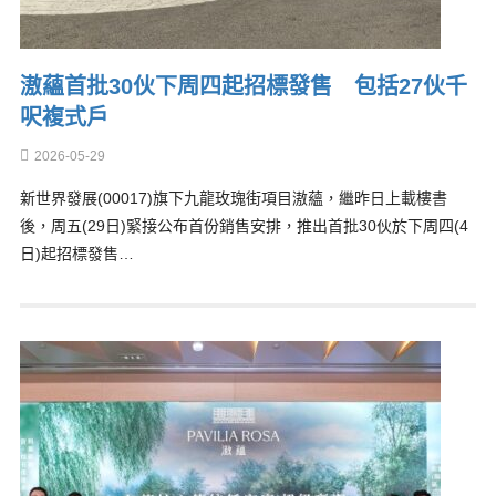
滶蘊首批30伙下周四起招標發售 包括27伙千
呎複式戶
2026-05-29
新世界發展(00017)旗下九龍玫瑰街項目滶蘊，繼昨日上載樓書
後，周五(29日)緊接公布首份銷售安排，推出首批30伙於下周四(4
日)起招標發售…