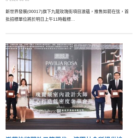
新世界發展(00017)旗下九龍玫瑰街項目滶蘊，推售如箭在弦，首
批招標單位將於明日上午11時截標…