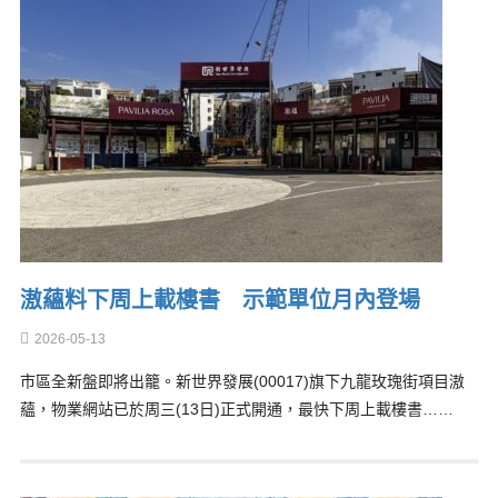
滶蘊料下周上載樓書 示範單位月內登場
2026-05-13
市區全新盤即將出籠。新世界發展(00017)旗下九龍玫瑰街項目滶
蘊，物業網站已於周三(13日)正式開通，最快下周上載樓書……