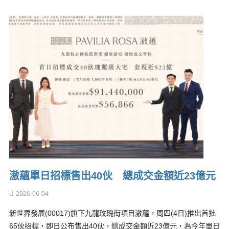
滶蘊單日招標售出40伙 總成交金額近23億元
2026-06-04
新世界發展(00017)旗下九龍玫瑰街項目滶蘊，周四(4日)推出首批
65伙招標，即日公布售出40伙，總成交金額近23億元，為今年單日