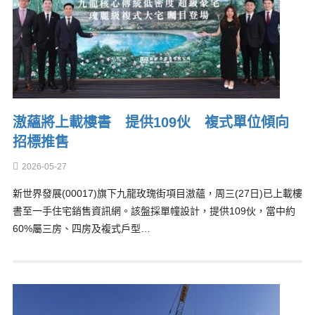
滶蘊將上載樓書 提供109伙 複式單位傾向
招標推售
2026-05-27
新世界發展(00017)旗下九龍玫瑰街項目滶蘊，周三(27日)已上載樓
書至一手住宅銷售資訊網。該盤採單幢設計，提供109伙，當中約
60%屬三房、四房及複式戶型…