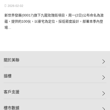
2026-02-02
新世界發展(00017)旗下九龍玫瑰街項目，周一(2日)公布命名為滶
蘊，提供約100伙，以豪宅為定位，採低密度設計，部署本季內登
場…
關於美聯
美聯集團
搵樓
投資者關係
集團動態
一手新盤
客戶支援
人才招募
二手盤
網站地圖
上車
自助放盤
樓市數據