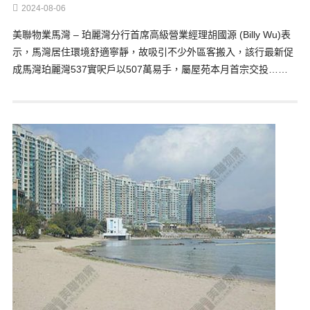
2024-08-06
美聯物業馬灣 – 珀麗灣分行首席高級營業經理胡國源 (Billy Wu)表
示，馬灣居住環境舒適寧靜，故吸引不少外區客搬入，該行最新促
成馬灣珀麗灣537實呎戶以507萬易手，屬屋苑本月首宗交投……