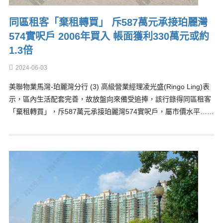
同區租客「棄租轉買」 斥587萬元承接珀麗灣
574實呎戶 2006年買入 帳面獲利330萬元或約
1.3倍
2024-06-03
美聯物業馬灣-珀麗灣分行 (3) 高級營業經理凌光盛(Ringo Ling)表
示，區內生活配套完善，故放盤向來備受追捧，該行錄得同區租客
「棄租轉買」，斥587萬元承接珀麗灣574實呎戶，屬市價水平……