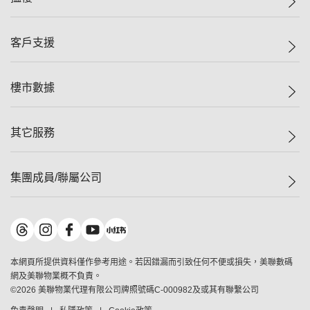
投資者關係
集團動態
一手新盤
客戶支援
人才招募
二手盤
網站地圖
上車
自助放盤
樓市數據
減價
專業代理
低水
分行網絡
樓價指數
其它服務
美聯豪宅
查詢熱線
信心指數
獨家樓盤
聯絡我們
最新成交
屋苑專頁
租盤
集團成員/聯屬公司
按揭計算機
歷史成交
大灣區專頁
居屋專頁
負擔能力計算機
成交數據
樓市資訊
買賣流程
美聯物業
轉按計算機
屋苑成交排行榜
美聯精英會
鋑聯控股
*
繳款方式
地區百科
美聯慈善基金
美聯工商舖
*
本網頁所提供資料僅作參考用途。若因錯漏而引致任何不便或損失，美聯數碼
美善會
美聯中國
網及美聯物業概不負責。
地產代理管理協會
©
2026
美聯物業代理有限公司牌照號碼C-000982及或其有聯繫公司
美聯澳門
申報已遞交的購樓意向登記