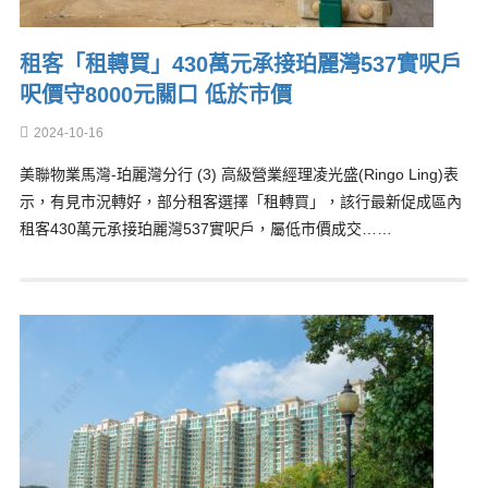
租客「租轉買」430萬元承接珀麗灣537實呎戶
呎價守8000元關口 低於市價
2024-10-16
美聯物業馬灣-珀麗灣分行 (3) 高級營業經理凌光盛(Ringo Ling)表
示，有見市況轉好，部分租客選擇「租轉買」，該行最新促成區內
租客430萬元承接珀麗灣537實呎戶，屬低市價成交……