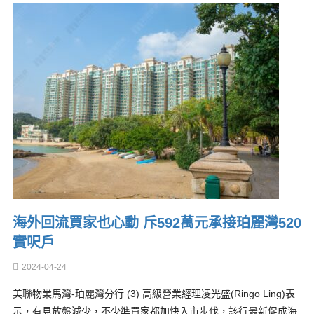
海外回流買家也心動 斥592萬元承接珀麗灣520
實呎戶
2024-04-24
美聯物業馬灣-珀麗灣分行 (3) 高級營業經理凌光盛(Ringo Ling)表
示，有見放盤減少，不少準買家都加快入市步伐，該行最新促成海