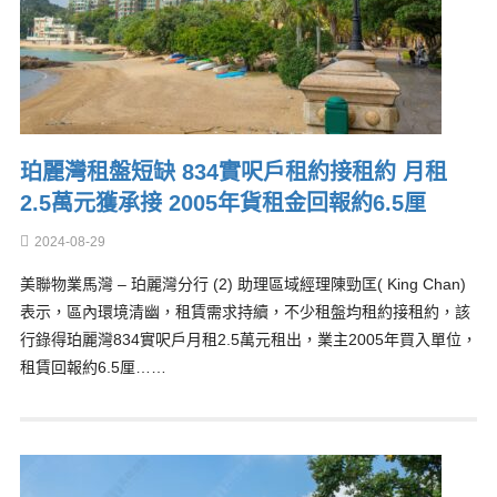
珀麗灣租盤短缺 834實呎戶租約接租約 月租
2.5萬元獲承接 2005年貨租金回報約6.5厘
2024-08-29
美聯物業馬灣 – 珀麗灣分行 (2) 助理區域經理陳勁匡( King Chan)
表示，區內環境清幽，租賃需求持續，不少租盤均租約接租約，該
行錄得珀麗灣834實呎戶月租2.5萬元租出，業主2005年買入單位，
租賃回報約6.5厘……