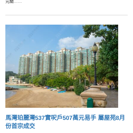
元關……
馬灣珀麗灣537實呎戶507萬元易手 屬屋苑8月
份首宗成交