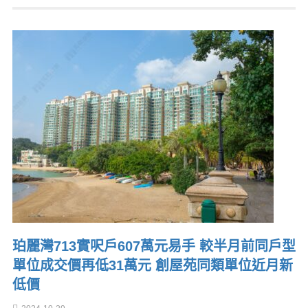
珀麗灣713實呎戶607萬元易手 較半月前同戶型
單位成交價再低31萬元 創屋苑同類單位近月新
低價