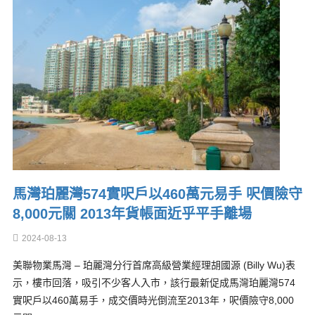
馬灣珀麗灣574實呎戶以460萬元易手 呎價險守
8,000元關 2013年貨帳面近乎平手離場
2024-08-13
美聯物業馬灣 – 珀麗灣分行首席高級營業經理胡國源 (Billy Wu)表
示，樓市回落，吸引不少客人入市，該行最新促成馬灣珀麗灣574
實呎戶以460萬易手，成交價時光倒流至2013年，呎價險守8,000