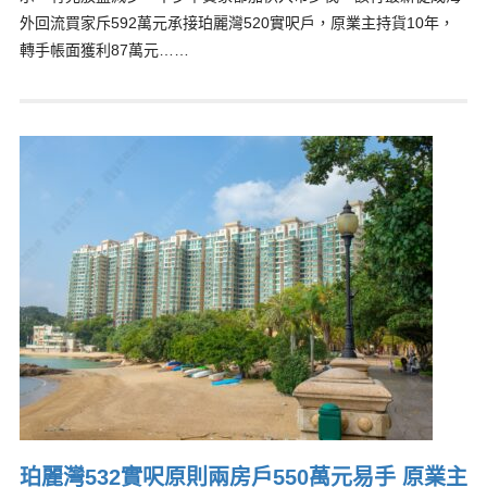
外回流買家斥592萬元承接珀麗灣520實呎戶，原業主持貨10年，
轉手帳面獲利87萬元……
珀麗灣532實呎原則兩房戶550萬元易手 原業主