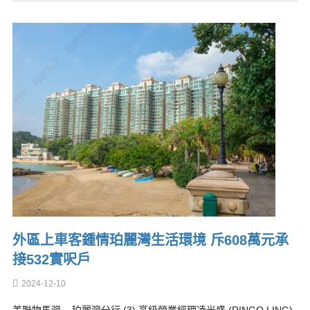
外區上車客鍾情珀麗灣生活環境 斥608萬元承
接532實呎戶
2024-12-10