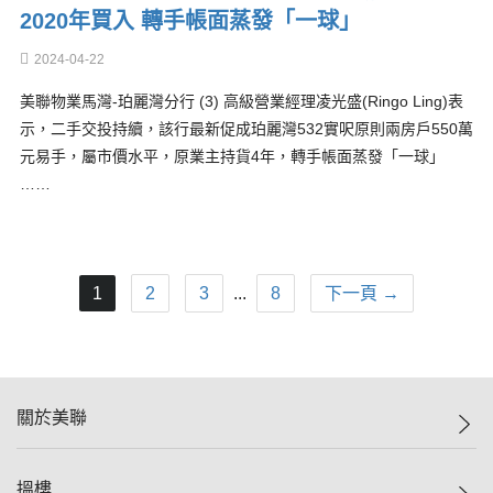
2020年買入 轉手帳面蒸發「一球」
2024-04-22
美聯物業馬灣-珀麗灣分行 (3) 高級營業經理凌光盛(Ringo Ling)表
示，二手交投持續，該行最新促成珀麗灣532實呎原則兩房戶550萬
元易手，屬市價水平，原業主持貨4年，轉手帳面蒸發「一球」
……
1
2
3
...
8
下一頁 →
關於美聯
美聯集團
搵樓