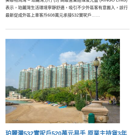
美聯物馬灣 – 珀麗灣分行 (3) 高級營業經理凌光盛 (RINGO LING)
表示，珀麗灣生活環境寧靜舒適，吸引不少外區客有意搬入，該行
最新促成外區上車客斥608萬元承接532實呎戶……
珀麗灣532實呎戶520萬元易手 原業主持貨3年