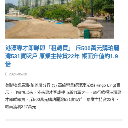
港漂專才即睇即「租轉買」 斥500萬元購珀麗
灣531實呎戶 原業主持貨22年 帳面升值約1.9
倍
2024-05-28
美聯物業馬灣-珀麗灣分行 (3) 高級營業經理凌光盛(Ringo Ling)表
示，自撤辣以來，外來專才客成樓市新力軍之一，該行錄得港漂專
才即睇即買，斥500萬元購珀麗灣531實呎戶，原業主持貨22年，
帳面獲利327萬元……