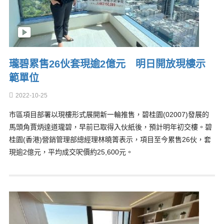
瓏碧累售26伙套現逾2億元 明日開放現樓示
範單位
2022-10-25
市區項目部署以現樓形式展開新一輪推售，碧桂園(02007)發展的
馬頭角賈炳達道瓏碧，早前已取得入伙紙後，預計明年初交樓。碧
桂園(香港)營銷管理部總經理林曉箐表示，項目至今累售26伙，套
現逾2億元，平均成交呎價約25,600元。