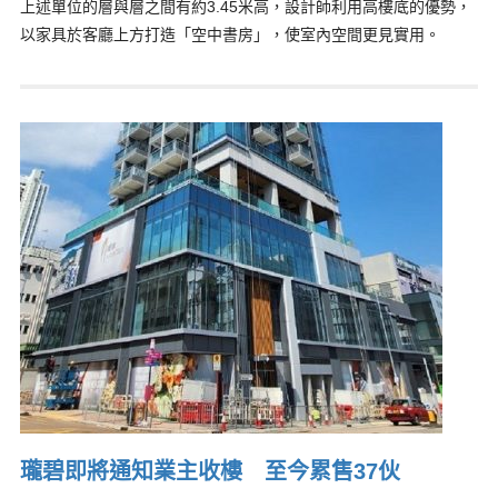
上述單位的層與層之間有約3.45米高，設計師利用高樓底的優勢，
以家具於客廳上方打造「空中書房」，使室內空間更見實用。
瓏碧即將通知業主收樓 至今累售37伙