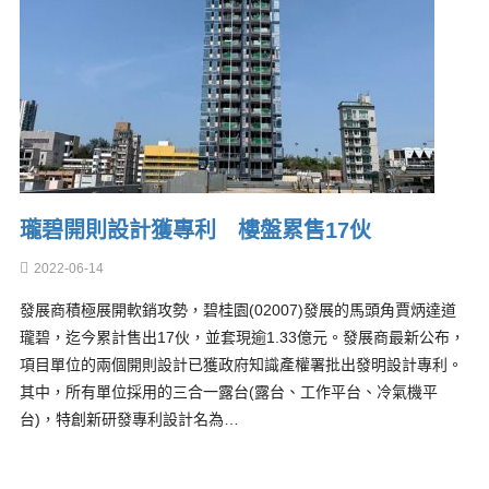
瓏碧開則設計獲專利 樓盤累售17伙
2022-06-14
發展商積極展開軟銷攻勢，碧桂園(02007)發展的馬頭角賈炳達道
瓏碧，迄今累計售出17伙，並套現逾1.33億元。發展商最新公布，
項目單位的兩個開則設計已獲政府知識產權署批出發明設計專利。
其中，所有單位採用的三合一露台(露台、工作平台、冷氣機平
台)，特創新研發專利設計名為…