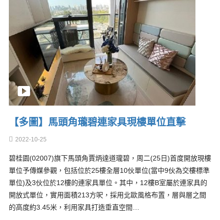
【多圖】馬頭角瓏碧連家具現樓單位直擊
2022-10-25
碧桂園(02007)旗下馬頭角賈炳達道瓏碧，周二(25日)首度開放現樓
單位予傳媒參觀，包括位於25樓全層10伙單位(當中9伙為交樓標準
單位)及3伙位於12樓的連家具單位。其中，12樓B室屬於連家具的
開放式單位，實用面積213方呎，採用北歐風格布置，層與層之間
的高度約3.45米，利用家具打造垂直空間…