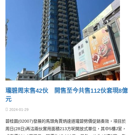
瓏碧周末售42伙 開售至今共售112伙套現8億
元
2024-01-29
碧桂園(02007)發展的馬頭角賈炳達道瓏碧劈價促銷奏效，項目於
周日(28日)再沽兩伙實用面積213方呎開放式單位，其中5樓J室，