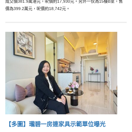
成交價381.9萬港元，呎價約17,930元。另外一伙為15樓B室，售
價為399.2萬元，呎價約18,742元。
【多圖】瓏碧一房連家具示範單位曝光