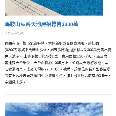
馬鞍山泓碧天池屋招標售3300萬
2023-01-06
通關在市，樓市氣氛好轉，大額新盤成交個案湧現。碧桂園
(02007)等旗下馬鞍山泓碧，周五(6日)透過招標以3,300萬元售出特
色天池屋。 上述為第5座15樓D室，實用面積1,207方呎，屬三房一
套連雙天台單位，天台面積約1,005方呎，並附設天際游泳池，享
吐露港海景，成交呎價約27,340元。據悉，該單位的長方型客飯廳
設有全落地玻璃趟摺門相連海景平台，加上層與層高度有約3.5米，
空間感十足。