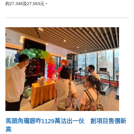
約27,348及27,563元。
馬頭角瓏碧昨1129萬沽出一伙 創項目售價新
高