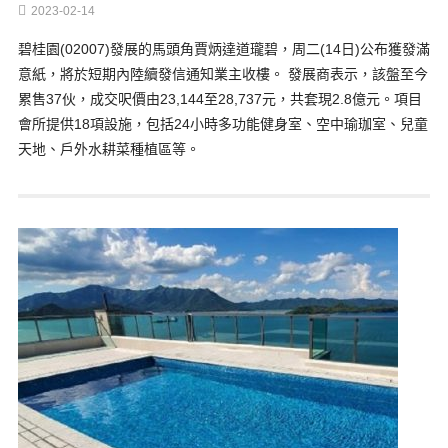
2023-02-14
碧桂園(02007)發展的馬頭角賈炳達道瓏碧，周二(14日)公布獲發滿
意紙，將於短期內陸續發信通知業主收樓。 發展商表示，該盤至今
累售37伙，成交呎價由23,144至28,737元，共套現2.8億元。項目
會所提供18項設施，包括24小時多功能健身室、空中瑜珈室、兒童
天地、戶外水耕菜種植區等。