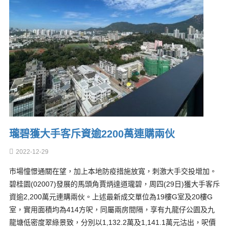
瓏碧獲大手客斥資逾2200萬連購兩伙
2022-12-29
市場憧憬通關在望，加上本地防疫措施放寬，刺激大手交投增加。
碧桂園(02007)發展的馬頭角賈炳達道瓏碧，周四(29日)獲大手客斥
資逾2,200萬元連購兩伙。上述最新成交單位為19樓G室及20樓G
室，實用面積均為414方呎，同屬兩房間隔，享有九龍仔公園及九
龍塘低密度翠綠景致，分別以1,132.2萬及1,141.1萬元沽出，呎價