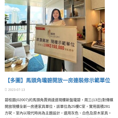
【多圖】馬頭角瓏碧開放一房連裝修示範單位
2023-07-13
碧桂園(02007)的馬頭角賈炳達道現樓新盤瓏碧，周三(13日)對傳媒
開放現樓全新一房連家具單位，該單位為25樓C室，實用面積281
方呎，室內以現代時尚為主題設計，選用灰色、白色及原木家具。