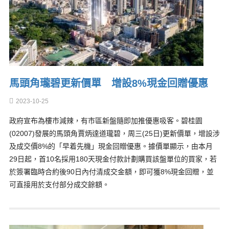
馬頭角瓏碧更新價單 增設8%現金回贈優惠
2023-10-25
政府宣布為樓市減辣，有市區新盤隨即加推優惠吸客。碧桂園
(02007)發展的馬頭角賈炳達道瓏碧，周三(25日)更新價單，增設涉
及成交價8%的「早着先機」現金回贈優惠。據價單顯示，由本月
29日起，首10名採用180天現金付款計劃購買該盤單位的買家，若
於簽署臨時合約後90日內付清成交金額，即可獲8%現金回贈，並
可直接用於支付部分成交餘額。