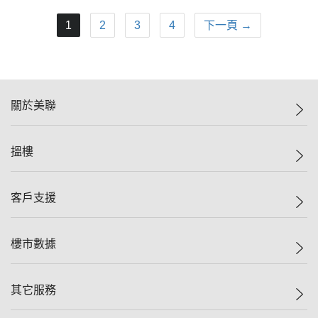
1
2
3
4
下一頁 →
關於美聯
美聯集團
搵樓
投資者關係
集團動態
一手新盤
客戶支援
人才招募
二手盤
網站地圖
上車
自助放盤
樓市數據
減價
專業代理
低水
分行網絡
樓價指數
其它服務
美聯豪宅
查詢熱線
信心指數
獨家樓盤