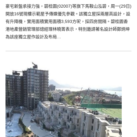
豪宅新盤承接力強，碧桂園(02007)等旗下馬鞍山泓碧，周一(29日)
開放16號現樓示範屋予傳媒優先參觀。該獨立屋採兩層高設計，設
有升降機，實用面積實用面積3,593方呎，採四房間隔。碧桂園香
港地產營銷管理部總經理林曉箐表示，特別邀請著名設計師鄭炳坤
為該座獨立屋作設計及布局…