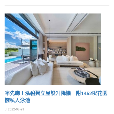
率先睇！泓碧獨立屋設升降機 附1452呎花園
擁私人泳池
2022-08-29