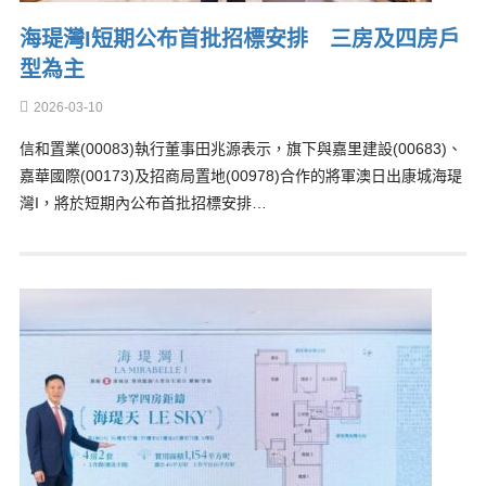
海瑅灣I短期公布首批招標安排 三房及四房戶
型為主
2026-03-10
信和置業(00083)執行董事田兆源表示，旗下與嘉里建設(00683)、
嘉華國際(00173)及招商局置地(00978)合作的將軍澳日出康城海瑅
灣I，將於短期內公布首批招標安排…