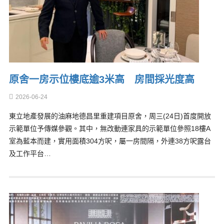
原舍一房示位樓底逾3米高 房間採光度高
2026-06-24
東立地產發展的油麻地德昌里重建項目原舍，周三(24日)首度開放
示範單位予傳媒參觀。其中，無改動連家具的示範單位參照18樓A
室為藍本而建，實用面積304方呎，屬一房間隔，外連38方呎露台
及工作平台…