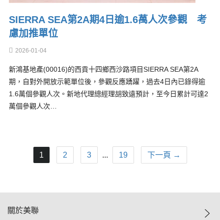
SIERRA SEA第2A期4日逾1.6萬人次參觀 考
慮加推單位
2026-01-04
新鴻基地產(00016)的西貢十四鄉西沙路項目SIERRA SEA第2A
期，自對外開放示範單位後，參觀反應踴躍，過去4日內已錄得逾
1.6萬個參觀人次。新地代理總經理胡致遠預計，至今日累計可達2
萬個參觀人次…
1
2
3
...
19
下一頁 →
關於美聯