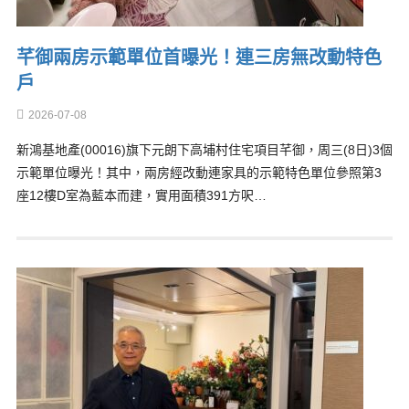
芊御兩房示範單位首曝光！連三房無改動特色
戶
2026-07-08
新鴻基地產(00016)旗下元朗下高埔村住宅項目芊御，周三(8日)3個
示範單位曝光！其中，兩房經改動連家具的示範特色單位參照第3
座12樓D室為藍本而建，實用面積391方呎…