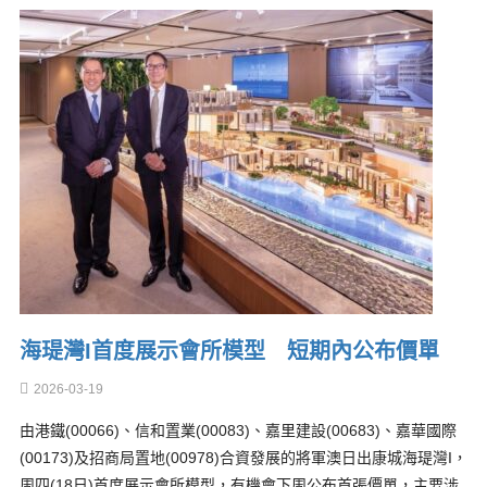
海瑅灣I首度展示會所模型 短期內公布價單
2026-03-19
由港鐵(00066)、信和置業(00083)、嘉里建設(00683)、嘉華國際
(00173)及招商局置地(00978)合資發展的將軍澳日出康城海瑅灣I，
周四(18日)首度展示會所模型，有機會下周公布首張價單，主要涉