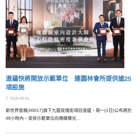
滶蘊快將開放示範單位 連園林會所提供逾25
項設施
2026-06-01
新世界發展(00017)旗下九龍玫瑰街項目滶蘊，周一(1日)公布將於
48小時內，安排示範單位向傳媒曝光…