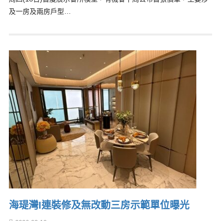
及一房及兩房戶型…
海瑅灣I連裝修及無改動三房示範單位曝光