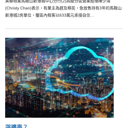
美聯物業馬鞍山新港城中心分行(2)高級分區營業經理陳少鴻
(Christy Chan)表示，有業主為趕及移民，急放售持有3年的馬鞍山
新港城2房單位，獲區內租客以633萬元承接自住…
哭樓喪？