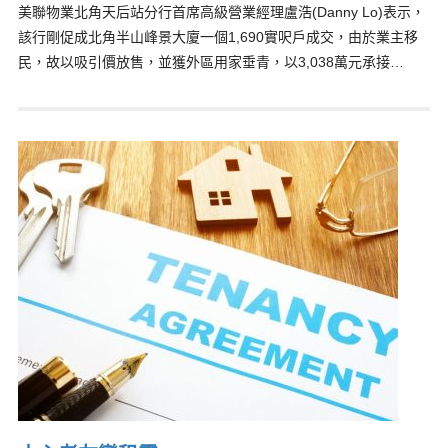
美聯物業北角天后站分行首席高級營業經理盧浩(Danny Lo)表示，
該行剛促成北角半山峰景大廈一個1,690實呎戶成交，由於業主移
民，故以吸引價放售，並獲外區用家垂青，以3,038萬元承接…