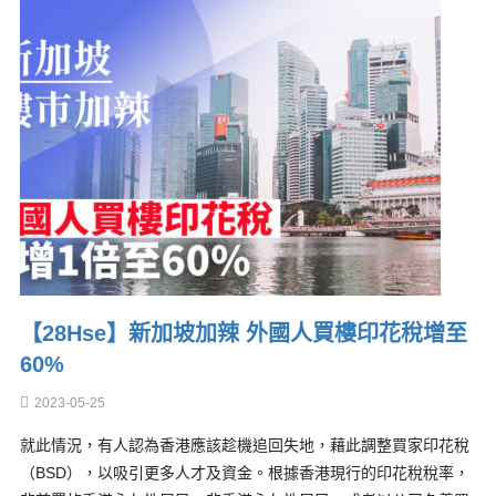
【28Hse】新加坡加辣 外國人買樓印花稅增至
60%
2023-05-25
就此情況，有人認為香港應該趁機追回失地，藉此調整買家印花稅
（BSD），以吸引更多人才及資金。根據香港現行的印花稅稅率，