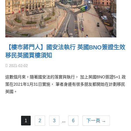
【樓巿蔣門人】國安法執行 英國BNO簽證生效
移民英國買樓須知
2021-02-02
這數個月來，隨著國安法的落實與執行， 加上英國BNO簽證5+1 政
策在2021年1月31日實施， 筆者身邊有很多朋友都開始在計劃移民
英國。
1
2
3
...
6
下一頁 →