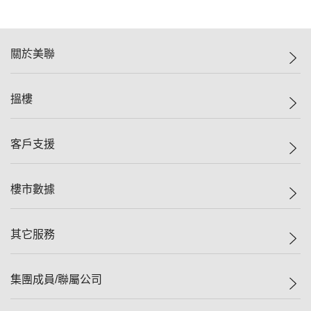
關於美聯
美聯集團
搵樓
投資者關係
集團動態
一手新盤
客戶支援
人才招募
二手盤
網站地圖
上車
自助放盤
樓市數據
減價
專業代理
低水
分行網絡
樓價指數
其它服務
美聯豪宅
查詢熱線
信心指數
獨家樓盤
聯絡我們
最新成交
屋苑專頁
租盤
集團成員/聯屬公司
按揭計算機
歷史成交
大灣區專頁
居屋專頁
負擔能力計算機
成交數據