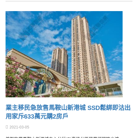
業主移民急放售馬鞍山新港城 SSD鬆綁即沽出
用家斥633萬元購2房戶
2021-03-05