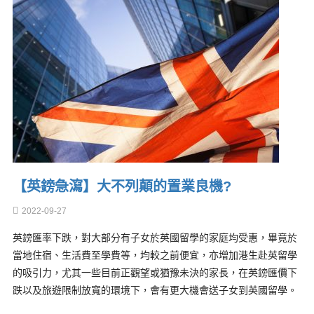
【英鎊急瀉】大不列顛的置業良機?
2022-09-27
英鎊匯率下跌，對大部分有子女於英國留學的家庭均受惠，畢竟於
當地住宿、生活費至學費等，均較之前便宜，亦增加港生赴英留學
的吸引力，尤其一些目前正觀望或猶豫未決的家長，在英鎊匯價下
跌以及旅遊限制放寬的環境下，會有更大機會送子女到英國留學。