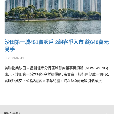
沙田第一城451實呎戶 2組客爭入市 終640萬元
易手
2023-09-19
美聯物業沙田 – 星凱堤岸分行區域聯席董事黃錦瀚 (NOW WONG)
表示，沙田第一城本月迄今暫錄得約8宗買賣，該行剛促成一個451
實呎戶成交，並獲2組客人爭奪筍盤，終以640萬元吸引價承接…