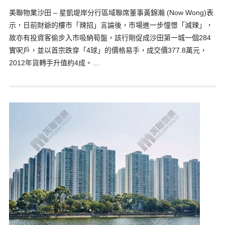
美聯物業沙田 – 星凱堤岸分行區域聯席董事黃錦瀚 (Now Wong)表
示，日前財爺的樓市「辣招」言論後，市場進一步憧憬「減辣」，
故亦有投資客偷步入市吸納筍盤，該行剛促成沙田第一城一個284
實呎戶，並以首宗跌穿「4球」的價格易手，成交價377.8萬元，
2012年貨轉手升值約4成。…