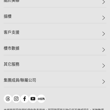
關於美聯
美聯集團
搵樓
投資者關係
集團動態
一手新盤
客戶支援
人才招募
二手盤
網站地圖
上車
自助放盤
樓市數據
減價
專業代理
低水
分行網絡
樓價指數
其它服務
美聯豪宅
查詢熱線
信心指數
獨家樓盤
聯絡我們
最新成交
屋苑專頁
租盤
集團成員/聯屬公司
按揭計算機
歷史成交
大灣區專頁
居屋專頁
負擔能力計算機
成交數據
樓市資訊
買賣流程
美聯物業
轉按計算機
屋苑成交排行榜
美聯精英會
鋑聯控股
*
繳款方式
地區百科
美聯慈善基金
美聯工商舖
*