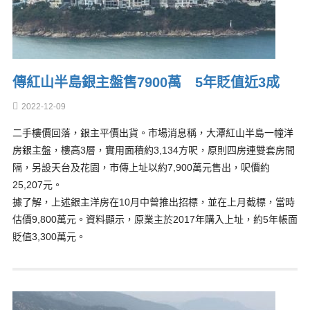
傳紅山半島銀主盤售7900萬 5年貶值近3成
2022-12-09
二手樓價回落，銀主平價出貨。市場消息稱，大潭紅山半島一幢洋
房銀主盤，樓高3層，實用面積約3,134方呎，原則四房連雙套房間
隔，另設天台及花園，市傳上址以約7,900萬元售出，呎價約
25,207元。
據了解，上述銀主洋房在10月中曾推出招標，並在上月截標，當時
估價9,800萬元。資料顯示，原業主於2017年購入上址，約5年帳面
貶值3,300萬元。