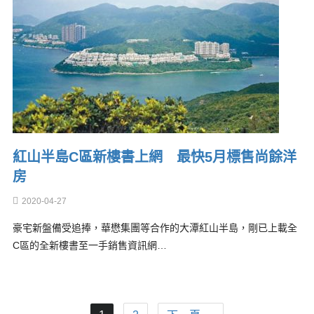
紅山半島C區新樓書上網 最快5月標售尚餘洋
房
2020-04-27
豪宅新盤備受追捧，華懋集團等合作的大潭紅山半島，剛已上載全
C區的全新樓書至一手銷售資訊網…