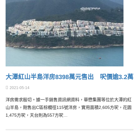
大潭紅山半島洋房8398萬元售出 呎價逾3.2萬
2021-05-14
洋房需求殷切。據一手銷售資訊網資料，華懋集團等位於大潭的紅
山半島，剛售出C區棕櫚徑115號洋房，實用面積2,605方呎，花園
1,475方呎，天台則為557方呎…