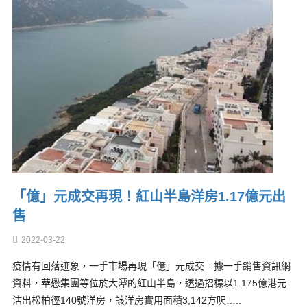
「億」元成交再現！紅山半島洋房1.17億元出
售
2022-03-22
疫情有回落迹象，一手市場再現「億」元成交。據一手銷售資訊網
資料，華懋集團等位於大潭的紅山半島，透過招標以1.175億港元
沽出松柏徑140號洋房，該洋房實用面積3,142方呎…..