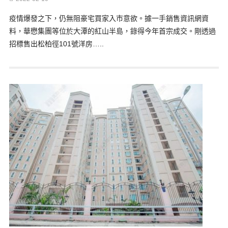
疫情爆發之下，仍無阻豪宅買家入市意欲。據一手銷售資訊網資
料，華懋集團等位於大潭的紅山半島，錄得今年首宗成交。剛透過
招標售出松柏徑101號洋房…..