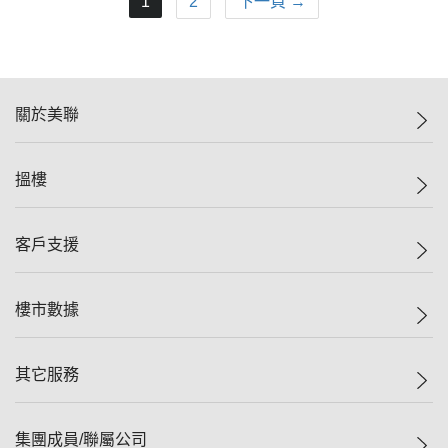
1
2
下一頁 →
關於美聯
美聯集團
搵樓
投資者關係
集團動態
一手新盤
客戶支援
人才招募
二手盤
網站地圖
上車
自助放盤
樓市數據
減價
專業代理
低水
分行網絡
樓價指數
其它服務
美聯豪宅
查詢熱線
信心指數
獨家樓盤
聯絡我們
最新成交
屋苑專頁
租盤
集團成員/聯屬公司
按揭計算機