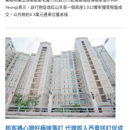
美聯物業山頂南區豪宅黃竹坑站分行助理區域經理楊家俊(Peter
Yeung)表示，該行剛促成紅山半島一個高座1,013實呎優質租盤成
交，以月租約4.3萬元連車位獲承接…
租客遇心頭好極速落訂 代理即入西貢送訂促成