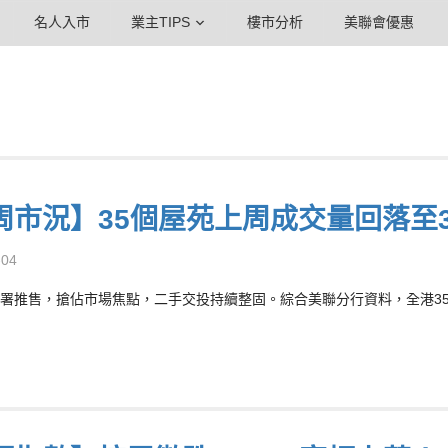
名人入市
業主TIPS
樓市分析
美聯會優惠
周市況】35個屋苑上周成交量回落至3
-04
署推售，搶佔市場焦點，二手交投持續整固。綜合美聯分行資料，全港35個大