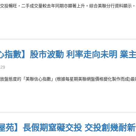
交投暢旺，二手成交量較去年同期亦顯著上升。綜合美聯分行資料顯示，今年上半
心指數】股市波動 利率走向未明 業
-29
放盤態度的「美聯信心指數」(根據每星期美聯網盤價格變化製作而成)最新報7
5屋苑】長假期窒礙交投 交投創幾耐新