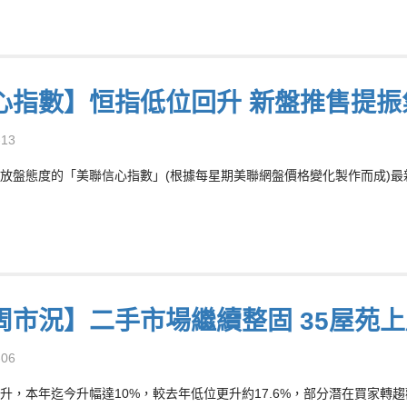
心指數】恒指低位回升 新盤推售提振
-13
放盤態度的「美聯信心指數」(根據每星期美聯網盤價格變化製作而成)最新報7
周市況】二手市場繼續整固 35屋苑
-06
升，本年迄今升幅達10%，較去年低位更升約17.6%，部分潛在買家轉趨觀