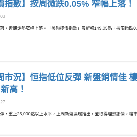
價指數】按周微跌0.05% 窄幅上落！
-03
落，近期走勢窄幅上落。「美聯樓價指數」最新報149.05點，按周微跌0.0
周市況】恒指低位反彈 新盤銷情佳 樓
周新高！
-27
彈，重上25,000點以上水平，上周新盤連環推出，並取得理想銷情，樓市