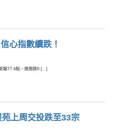
 信心指數續跌！
7.4點，按周跌0 […]
屋苑上周交投跌至33宗