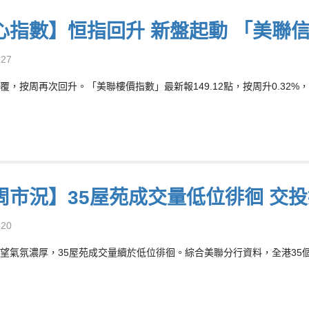
心指數】恒指回升 新盤起動 「美聯
-27
覆，按周再次回升。「美聯樓價指數」最新報149.12點，按周升0.32%，
周市況】35屋苑成交量低位徘徊 交
-20
望氣氛濃厚，35屋苑成交量續於低位徘徊。綜合美聯分行資料，全港35個大