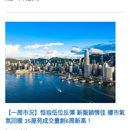
【一周市況】恒指低位反彈 新盤銷情佳 樓市氣
氛回暖 35屋苑成交量創6周新高！