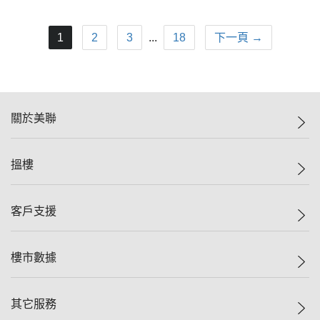
1
2
3
...
18
下一頁 →
關於美聯
美聯集團
搵樓
投資者關係
集團動態
一手新盤
客戶支援
人才招募
二手盤
網站地圖
上車
自助放盤
樓市數據
減價
專業代理
低水
分行網絡
樓價指數
其它服務
美聯豪宅
查詢熱線
信心指數