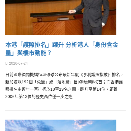
本港「護照排名」躍升 分析港人「身份含金
量」與樓市動能？
2026-07-24
日前國際顧問機構恒理環球公布最新年度《亨利護照指數》排名，
新加坡以192個「免簽」或「落地簽」目的地蟬聯榜首；而香港護
照排名由近年一直徘徊於18至19名之間，躍升至第14位，距離
2006年第13位的歷史高位僅一步之遙……