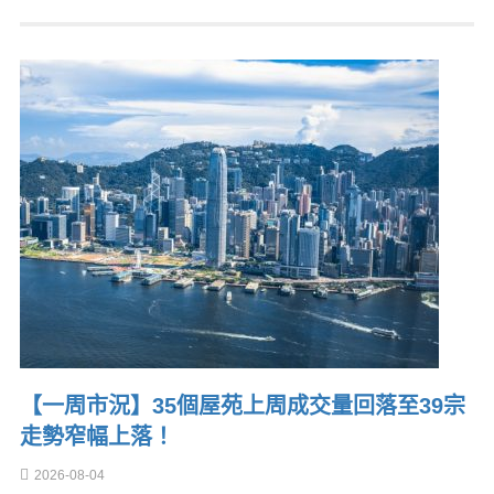
【一周市況】35個屋苑上周成交量回落至39宗
走勢窄幅上落！
2026-08-04