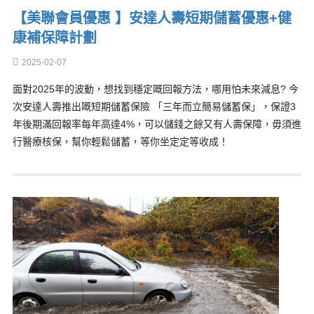
【美聯會員優惠 】安達人壽短期儲蓄優惠+健
康補保障計劃
2025-02-07
面對2025年的波動，想找到穩定嘅回報方法，哪用怕未來減息? 今
次安達人壽推出嘅短期儲蓄保險 「三年而立簡易儲蓄保」，保證3
年後期滿回報率每年高達4%，可以儲錢之餘又有人壽保障，毋須進
行醫療核保，幫你輕鬆儲蓄，等你坐定定等收成！