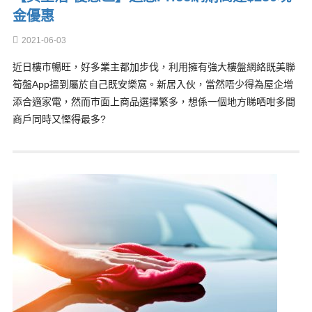
金優惠
2021-06-03
近日樓市暢旺，好多業主都加步伐，利用擁有強大樓盤網絡既美聯
筍盤App搵到屬於自己既安樂窩。新居入伙，當然唔少得為屋企增
添合適家電，然而市面上商品選擇繁多，想係一個地方睇哂咁多間
商戶同時又慳得最多?