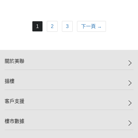
1
2
3
下一頁 →
關於美聯
美聯集團
搵樓
投資者關係
集團動態
一手新盤
客戶支援
人才招募
二手盤
網站地圖
上車
自助放盤
樓市數據
減價
專業代理
低水
分行網絡