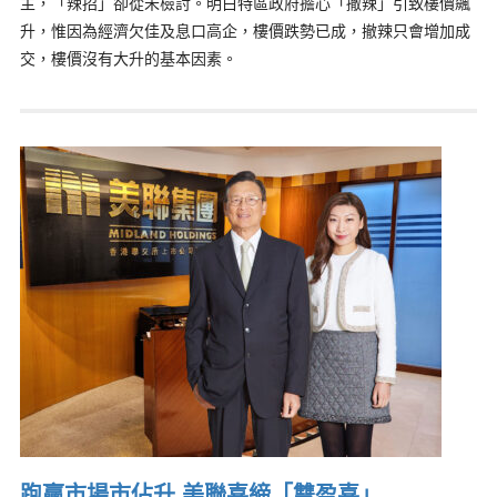
主，「辣招」卻從未檢討。明白特區政府擔心「撒辣」引致樓價飆
升，惟因為經濟欠佳及息口高企，樓價跌勢已成，撤辣只會增加成
交，樓價沒有大升的基本因素。
跑贏市場市佔升 美聯喜締「雙盈喜」