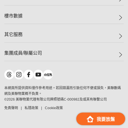
人才招募
二手盤
網站地圖
上車
自助放盤
樓市數據
減價
專業代理
低水
分行網絡
樓價指數
其它服務
美聯豪宅
查詢熱線
信心指數
獨家樓盤
聯絡我們
最新成交
屋苑專頁
租盤
集團成員/聯屬公司
按揭計算機
歷史成交
大灣區專頁
居屋專頁
負擔能力計算機
成交數據
樓市資訊
買賣流程
美聯物業
轉按計算機
屋苑成交排行榜
美聯精英會
鋑聯控股
*
繳款方式
地區百科
美聯慈善基金
美聯工商舖
*
本網頁所提供資料僅作參考用途。若因錯漏而引致任何不便或損失，美聯數碼
美善會
美聯中國
網及美聯物業概不負責。
地產代理管理協會
©
2026
美聯物業代理有限公司牌照號碼C-000982及或其有聯繫公司
美聯澳門
申報已遞交的購樓意向登記
免責聲明
私隱政策
Cookie政策
美聯金融集團
美聯移民顧問
我要放盤
美聯升學顧問