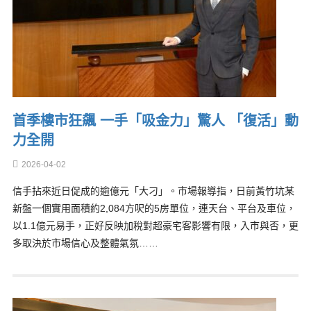
首季樓市狂飆 一手「吸金力」驚人 「復活」動
力全開
2026-04-02
信手拈來近日促成的逾億元「大刁」。市場報導指，日前黃竹坑某
新盤一個實用面積約2,084方呎的5房單位，連天台、平台及車位，
以1.1億元易手，正好反映加稅對超豪宅客影響有限，入市與否，更
多取決於市場信心及整體氣氛……