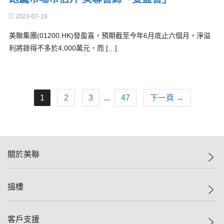
2023-07-18
美聯集團(01200.HK)發盈喜，預期截至今年6月底止六個月，淨溢
利將錄得不多於4,000萬元，而 […]
1
2
3
...
47
下一頁 →
關於美聯
美聯集團
搵樓
投資者關係
集團動態
一手新盤
客戶支援