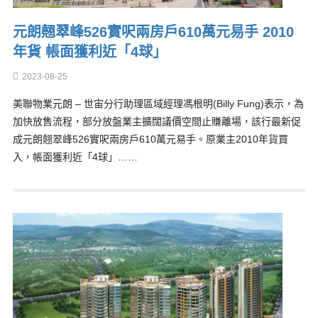
元朗翹翠峰526實呎兩房戶610萬元易手 2010
年貨 帳面獲利近「4球」
2023-08-25
美聯物業元朗 – 世宙分行助理區域經理馮根明(Billy Fung)表示，為
加快放售流程，部分放盤業主擴闊議價空間止賺離場，該行最新促
成元朗翹翠峰526實呎兩房戶610萬元易手。原業主2010年貨買
入，帳面獲利近「4球」……