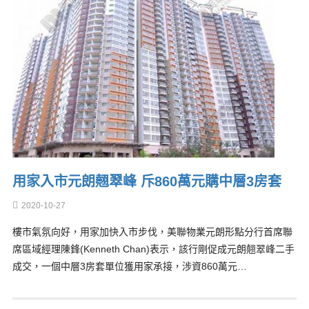
用家入市元朗翹翠峰 斥860萬元購中層3房套
2020-10-27
樓市氣氛向好，用家加快入市步伐，美聯物業元朗形點分行首席聯
席區域經理陳鋒(Kenneth Chan)表示，該行剛促成元朗翹翠峰二手
成交，一個中層3房套單位獲用家承接，涉資860萬元…