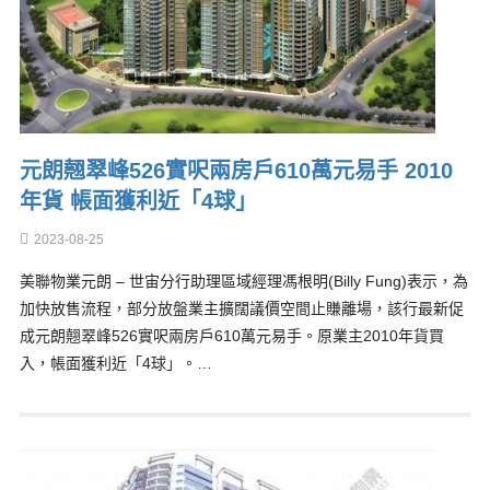
元朗翹翠峰526實呎兩房戶610萬元易手 2010
年貨 帳面獲利近「4球」
2023-08-25
美聯物業元朗 – 世宙分行助理區域經理馮根明(Billy Fung)表示，為
加快放售流程，部分放盤業主擴闊議價空間止賺離場，該行最新促
成元朗翹翠峰526實呎兩房戶610萬元易手。原業主2010年貨買
入，帳面獲利近「4球」。…