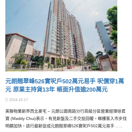
元朗翹翠峰526實呎戶502萬元易手 呎價穿1萬
元 原業主持貨13年 帳面升值逾200萬元
2024-10-17
美聯物業新界西北豪宅 – 元朗公園南路分行高級分區營業經理徐君
寶 (Maddy Chui)表示，有見新盤及二手交投回暖，睇樓客入市步伐
明顯加快，該行最新促成元朗翹翠峰526實呎戶502萬元易手……