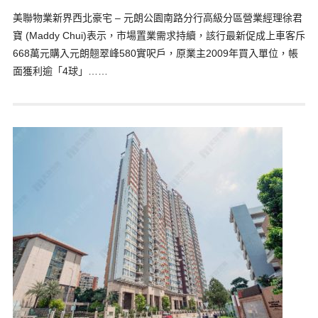
美聯物業新界西北豪宅 – 元朗公園南路分行高級分區營業經理徐君
寶 (Maddy Chui)表示，市場置業需求持續，該行最新促成上車客斥
668萬元購入元朗翹翠峰580實呎戶，原業主2009年買入單位，帳
面獲利逾「4球」……