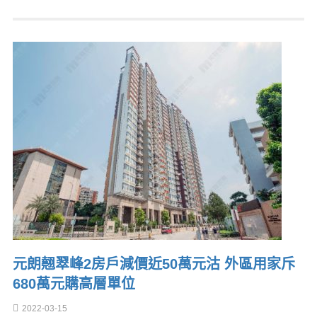
元朗翹翠峰2房戶減價近50萬元沽 外區用家斥
680萬元購高層單位
2022-03-15