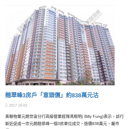
翹翠峰3房戶「意頭價」約838萬元沽
2017-10-02
美聯物業元朗世宙分行高級營業經理馮根明( Billy Fung)表示，該行
新近促成一宗元朗翹翠峰一個3房單位成交，造價838萬元，屬市