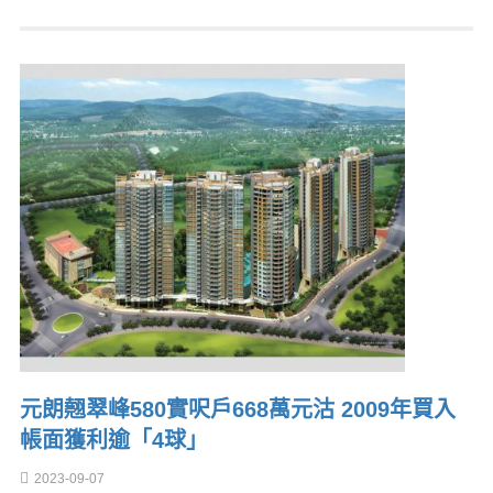
元朗翹翠峰580實呎戶668萬元沽 2009年買入
帳面獲利逾「4球」
2023-09-07