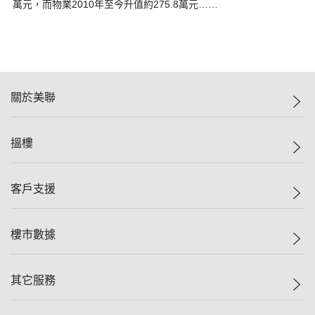
萬元，而物業2010年至今升值約275.8萬元……
關於美聯
美聯集團
搵樓
投資者關係
集團動態
一手新盤
客戶支援
人才招募
二手盤
網站地圖
上車
自助放盤
樓市數據
減價
專業代理
低水
分行網絡
樓價指數
其它服務
美聯豪宅
查詢熱線
信心指數
獨家樓盤
聯絡我們
最新成交