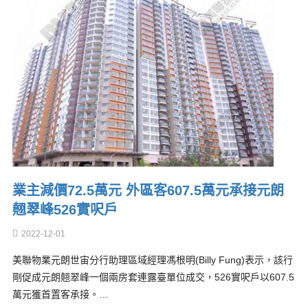
業主減價72.5萬元 外區客607.5萬元承接元朗
翹翠峰526實呎戶
2022-12-01
美聯物業元朗世宙分行助理區域經理馮根明(Billy Fung)表示，該行
剛促成元朗翹翠峰一個兩房套連露臺單位成交，526實呎戶以607.5
萬元獲首置客承接。…