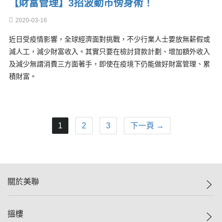
【財富管理】3招波動市傍身術！
2020-03-16
近日受疫情影響，全球經濟面對挑戰，不少行業人士要放無薪假或
減人工，減少財富收入。其實只要在檢討貸款計劃、增加額外收入
及減少無謂消費三方面著手，即使在疫境下仍能做好財富管理、累
積財富。
1
2
3
下一頁 →
關於美聯
美聯集團
搵樓