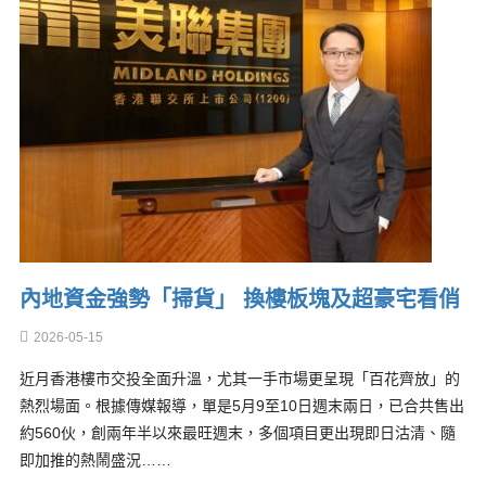
內地資金強勢「掃貨」 換樓板塊及超豪宅看俏
2026-05-15
近月香港樓市交投全面升溫，尤其一手市場更呈現「百花齊放」的
熱烈場面。根據傳媒報導，單是5月9至10日週末兩日，已合共售出
約560伙，創兩年半以來最旺週末，多個項目更出現即日沽清、隨
即加推的熱鬧盛況……