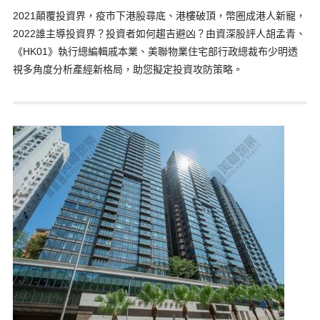
2021顛覆投資界，疫巿下港股尋底、港樓破頂，幣圈成港人新寵，
2022誰主導投資界？投資者如何趨吉避凶？由資深股評人胡孟青、
《HK01》執行總編輯戚本業、美聯物業住宅部行政總裁布少明透
視多角度分析產經新格局，助您擬定投資攻防策略。