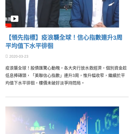
【領先指標】疫浪襲全球！信心指數連升3周
平均值下水平徘徊
2020-03-23
疫浪襲全球！股債匯驚心動魄，各大央行放水救經濟，個別資金趁
低息捧磚頭，「美聯信心指數」連升3周，惟升幅收窄，繼續於平
均值下水平徘徊，樓價未破好淡爭持悶局。