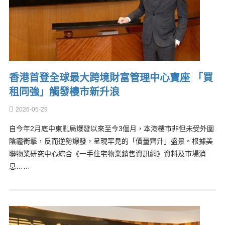
香港首登全球最大跨境財富管理中心寶座 「買
租同強」觸發樓市新升浪
2026-05-29
自今年2月底中東亂局爆發以來至今3個月，本港樓市非但未受外圍
陰霾衝擊，反而逆勢爆發，呈現罕見的「價量齊升」盛景。根據美
聯物業研究中心綜合《一手住宅物業銷售資訊網》資料及市場消
息……