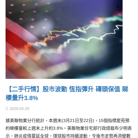
【二手行情】股市波動 恆指彈升 磚頭保值 睇
樓量升3.8%
2020-03-20
據美聯物業分行統計，本週末(3月21日至22日)，15個指標屋苑預
約睇樓量較上週末上升約3.8%。美聯物業住宅部行政總裁布少明表
示，肺炎疫情蔓延全球，環球股市持續波動，令後市走勢再添變數