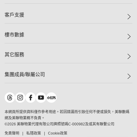
投資者關係
集團動態
一手新盤
客戶支援
人才招募
二手盤
網站地圖
上車
自助放盤
樓市數據
減價
專業代理
低水
分行網絡
樓價指數
其它服務
美聯豪宅
查詢熱線
信心指數
獨家樓盤
聯絡我們
最新成交
屋苑專頁
租盤
集團成員/聯屬公司
按揭計算機
歷史成交
大灣區專頁
居屋專頁
負擔能力計算機
成交數據
樓市資訊
買賣流程
美聯物業
轉按計算機
屋苑成交排行榜
美聯精英會
鋑聯控股
*
繳款方式
地區百科
美聯慈善基金
美聯工商舖
*
本網頁所提供資料僅作參考用途。若因錯漏而引致任何不便或損失，美聯數碼
美善會
美聯中國
網及美聯物業概不負責。
地產代理管理協會
©
2026
美聯物業代理有限公司牌照號碼C-000982及或其有聯繫公司
美聯澳門
申報已遞交的購樓意向登記
免責聲明
私隱政策
Cookie政策
美聯金融集團