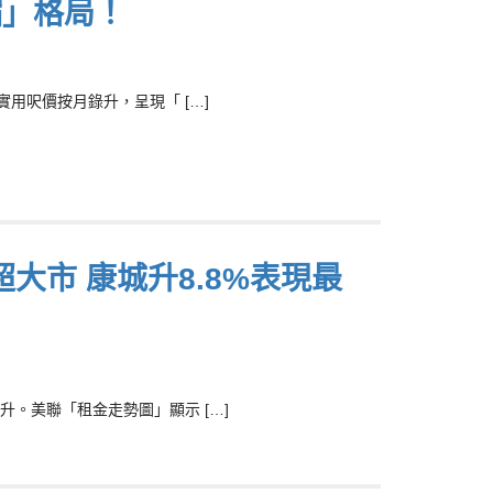
縮」格局！
用呎價按月錄升，呈現「 […]
市 康城升8.8%表現最
。美聯「租金走勢圖」顯示 […]