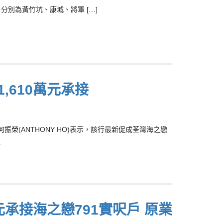
別為黃竹坑、康城、將軍 […]
,610萬元承接
榮(ANTHONY HO)表示，該行最新促成荃灣海之戀
…
元承接海之戀791實呎戶 原業