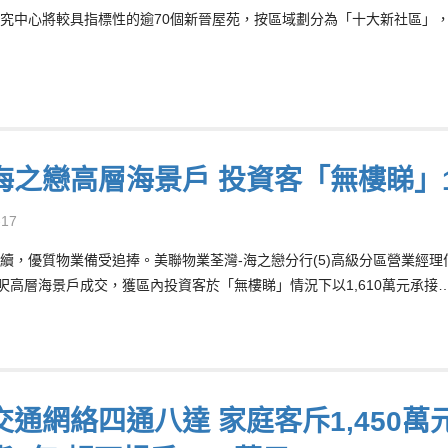
究中心將較具指標性的逾70個新晉屋苑，按區域劃分為「十大新社區」，分
海之戀高層海景戶 投資客「無樓睇」1
-17
續，優質物業備受追捧。美聯物業荃灣-海之戀分行(5)高級分區營業經理何振
實呎高層海景戶成交，獲區內投資客於「無樓睇」情況下以1,610萬元承接
交通網絡四通八達 家庭客斥1,450萬