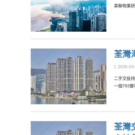
美聯物業研
荃灣
2026-03
二手交投持
一個793
荃灣