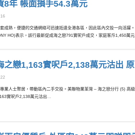
8年 帳面損手54.3萬元
-16
套成熟，便捷的交通網絡可迅速抵達全港各區，因此區內交投一向活躍。美聯物
HONY HO)表示，該行最新促成海之戀791實呎戶成交，家庭客斥1,450萬
之戀1,163實呎戶2,138萬元沽出
-22
專業人士聚居，帶動區內二手交投。美聯物業荃灣 – 海之戀分行 (5) 高級分
163實呎戶2,138萬元沽出…