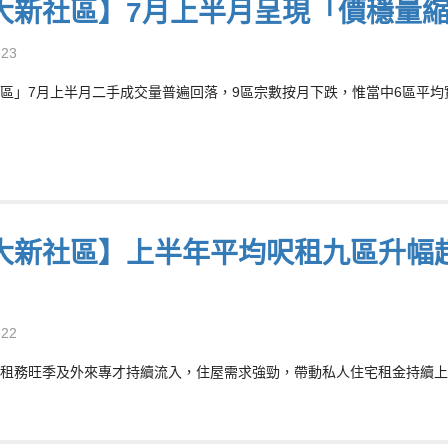
大新社區】7月上半月呈現「價穩量
-23
區」7月上半月二手成交量普遍回落，9區宗數按月下跌，惟當中6區平均實
大新社區】上半年平均呎租九區升幅超大
-22
租務旺季及外來專才持續流入，住屋需求強勁，帶動私人住宅租金持續上升