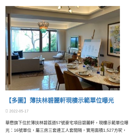
【多圖】薄扶林碧麗軒現樓示範單位曝光
2022-05-17
華懋旗下位於薄扶林碧荔道57號豪宅項目碧麗軒，現樓示範單位曝
光：16號單位，屬三房三套連工人套間隔，實用面積1,527方呎，