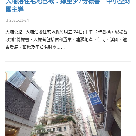
大埔滘住宅地已截：錄至少7份標書 中小型財
團主導
2021-12-24
大埔公路─大埔滘段住宅地將於周五(24日)中午12時截標，現場暫
收到7份標書，入標者包括信和置業、建灝地產、佳明、漢國、遠
東發展、華懋及不知名財團……