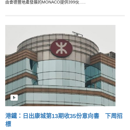
由會德豐地產發展的MONACO提供399伙…..
港鐵：日出康城第13期收35份意向書 下周招
標