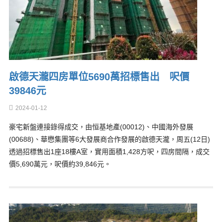
啟德天瀧四房單位5690萬招標售出 呎價
39846元
2024-01-12
豪宅新盤連接錄得成交，由恒基地產(00012)、中國海外發展
(00688)、華懋集團等6大發展商合作發展的啟德天瀧，周五(12日)
透過招標售出1座18樓A室，實用面積1,428方呎，四房間隔，成交
價5,690萬元，呎價約39,846元。