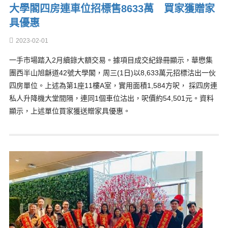
大學閣四房連車位招標售8633萬 買家獲贈家
具優惠
2023-02-01
一手市場踏入2月續錄大額交易。據項目成交紀錄冊顯示，華懋集
團西半山旭龢道42號大學閣，周三(1日)以8,633萬元招標沽出一伙
四房單位。上述為第1座11樓A室，實用面積1,584方呎， 採四房連
私人升降機大堂間隔，連同1個車位沽出，呎價約54,501元。資料
顯示，上述單位買家獲送贈家具優惠。