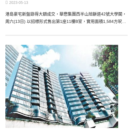
2023-05-13
港島豪宅新盤錄得大額成交，華懋集團西半山旭龢道42號大學閣，
周六(13日) 以招標形式售出第1座11樓B室，實用面積1,584方呎…