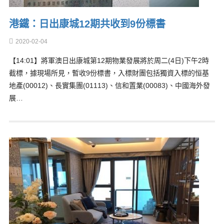
港鐵：日出康城12期共收到9份標書
2020-02-04
【14:01】將軍澳日出康城第12期物業發展將於周二(4日)下午2時
截標，據現場所見，暫收9份標書，入標財團包括獨資入標的恒基
地產(00012)、長實集團(01113)、信和置業(00083)、中國海外發
展…