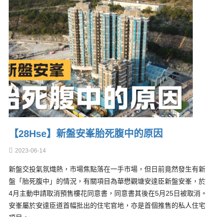
【28Hse】新盤安峯胎死腹中的原因
2023-06-14
新盤交投氣氛熾熱，市場焦點落在一手市場，但日前竟然發生有新
盤「胎死腹中」的情況，有關項目為華懋觀塘安達臣新盤安峯，於
4月主動申請取消預售樓花同意書，同意書其後在5月25日被取消。
安峯屬於安達臣道首幅批出的住宅官地，亦是首個推售的私人住宅