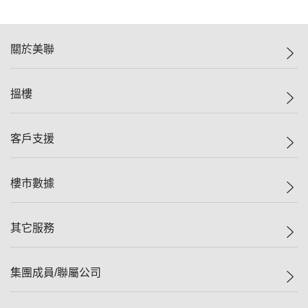
關於美聯
美聯集團
搵樓
投資者關係
集團動態
一手新盤
客戶支援
人才招募
二手盤
網站地圖
上車
自助放盤
樓市數據
減價
專業代理
低水
分行網絡
樓價指數
其它服務
美聯豪宅
查詢熱線
信心指數
獨家樓盤
聯絡我們
最新成交
屋苑專頁
租盤
集團成員/聯屬公司
按揭計算機
歷史成交
大灣區專頁
居屋專頁
負擔能力計算機
成交數據
樓市資訊
買賣流程