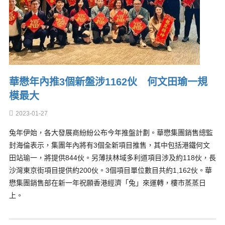
華懋年內推3個新盤涉1162伙 何文田瑜一規
模最大
2023-01-27
兔年伊始，各大發展商紛紛公布今年推盤計劃。華懋集團銷售總監
封海倫表示，集團年內將有3個全新項目推售，其中包括港鐵何文
田站瑜一，將提供844伙。另薄扶林域多利道項目涉及約118伙，長
沙灣東京街項目提供約200伙。3個項目單位數目共約1,162伙。華
懋集團銷售部在新一年祝願香港經濟「兔」來運轉，樓市蒸蒸日
上。