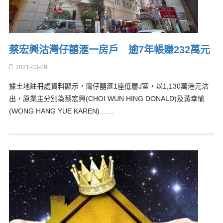
蔡宏興沽灣仔囍滙一房戶 逾7年帳賺232萬元
2021-03-09
據土地註冊處資料顯示，灣仔囍滙1座低層J室，以1,130萬港元沽
出，原業主分別為蔡宏興(CHOI WUN HING DONALD)及黃幸愉
(WONG HANG YUE KAREN)……