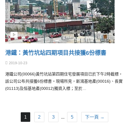
港鐵：黃竹坑站四期項目共接獲6份標書
2019-10-23
港鐵公司(00066)黃竹坑站第四期住宅發展項目已於下午2時截標，
該公司公布共接獲6份標書。現場所見，新鴻基地產(00016)、長實
(01113)及恒基地產(00012)獨資入標；至於…
1
2
3
...
5
下一頁 →