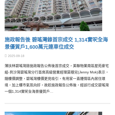
施政報告後 碧瑤灣錄首宗成交 1,314實呎全海
景優質戶1,600萬元連車位成交
2025-09-18
薄扶林碧瑤灣錄施政報告公佈後首宗成交，美聯物業南區屋苑豪宅
組-貝沙灣碧瑤灣分行首席高級營業經理莫穩兒(Jenny Mok)表示，
隨樓價調整，碧瑤灣樓價更見吸引，有用家一直鍾情區內居住環
境，加上樓市氣氛向好，故趁施政報告公佈後，經該行成交碧瑤灣
一個1,314實呎全海景優質戶…