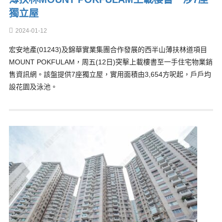
獨立屋
2024-01-12
宏安地產(01243)及錦華實業集團合作發展的西半山薄扶林道項目
MOUNT POKFULAM，周五(12日)突擊上載樓書至一手住宅物業銷
售資訊網。該盤提供7座獨立屋，實用面積由3,654方呎起，戶戶均
設花園及泳池。