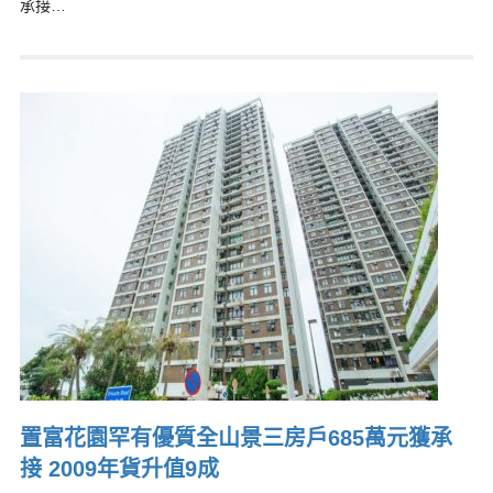
承接…
置富花園罕有優質全山景三房戶685萬元獲承
接 2009年貨升值9成