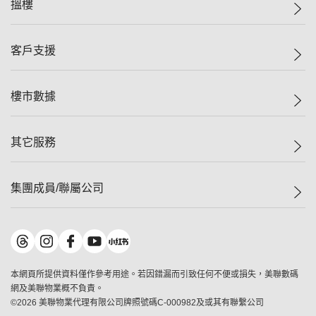
美聯集團
搵樓
投資者關係
集團動態
一手新盤
客戶支援
人才招募
二手盤
網站地圖
上車
自助放盤
樓市數據
減價
專業代理
低水
分行網絡
樓價指數
其它服務
美聯豪宅
查詢熱線
信心指數
獨家樓盤
聯絡我們
最新成交
屋苑專頁
租盤
集團成員/聯屬公司
按揭計算機
歷史成交
大灣區專頁
居屋專頁
負擔能力計算機
成交數據
樓市資訊
買賣流程
美聯物業
轉按計算機
屋苑成交排行榜
美聯精英會
鋑聯控股
*
繳款方式
地區百科
美聯慈善基金
美聯工商舖
*
本網頁所提供資料僅作參考用途。若因錯漏而引致任何不便或損失，美聯數碼
美善會
美聯中國
網及美聯物業概不負責。
地產代理管理協會
©
2026
美聯物業代理有限公司牌照號碼C-000982及或其有聯繫公司
美聯澳門