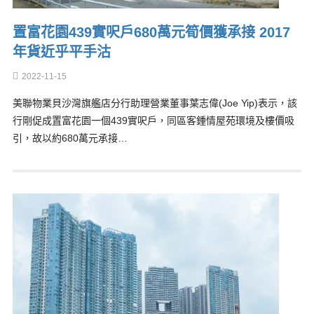
置富花園439實呎戶680萬元筍價獲承接 2017
年貨近乎平手沽
2022-11-15
美聯物業貝沙灣旗艦店分行助理營業董事葉志偉(Joe Yip)表示，該
行剛促成置富花園一個439實呎戶，同區客鍾情屋苑環境及樓價吸
引，故以約680萬元承接…