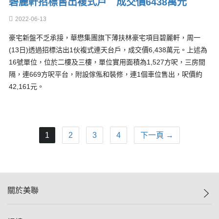
碧麗軒招標售出複式戶 成交價6438萬元
2022-06-13
豪宅新盤不乏承接，華懋集團旗下薄扶林豪宅項目碧麗軒，周一
(13日)透過招標沽出1伙複式連天台戶，成交價6,438萬元。上述為
16號單位，位於二樓及三樓，單位實用面積為1,527方呎，三房間
隔，連669方呎平台，附設傢俬和裝修，連1個車位售出，呎價約
42,161元。
1
2
3
4
下一頁 →
關於美聯