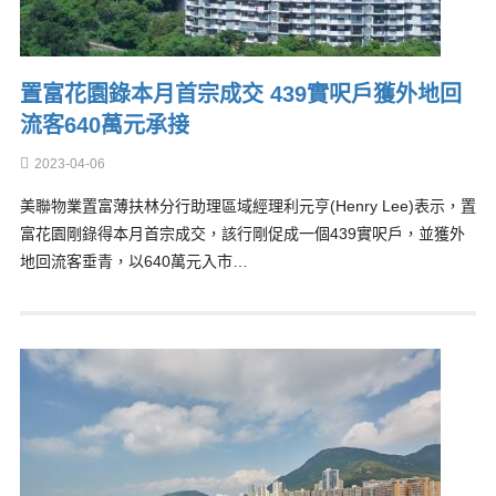
置富花園錄本月首宗成交 439實呎戶獲外地回
流客640萬元承接
2023-04-06
美聯物業置富薄扶林分行助理區域經理利元亨(Henry Lee)表示，置
富花園剛錄得本月首宗成交，該行剛促成一個439實呎戶，並獲外
地回流客垂青，以640萬元入市…