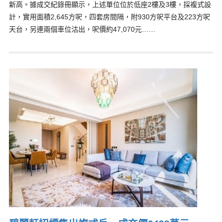
新高。據成交紀錄冊顯示，上述單位位於低座2樓及3樓，採複式設
計，實用面積2,645方呎，四套房間隔，附930方呎平台及223方呎
天台，另連兩個車位沽出，呎價約47,070元……