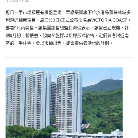
2023-08-30
近日一手市場接連有樓盤登場，華懋集團旗下位於港島薄扶林域多
利道的翻新項目，周三(30日)正式公布命名為VICTORIA COAST，
部署9月內開售。該集團銷售總監封海倫表示，該盤已屆現樓，計
劃9月初上載樓書，傾向全盤採以招標形式發售，定價參考附近南
區的一手住宅，會以市價出售，或會提供靈活付款計劃。