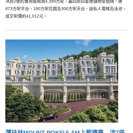
洋房2號的實用面積為4,389方呎，屬四房四套連儲物室間隔，連
873方呎平台、180方呎花園及300方呎天台，設私人電梯及泳池，
成交呎價約41,012元。
薄扶林MOUNT POKFULAM上載樓書 涉7座