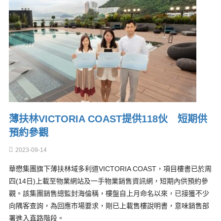
薄扶林VICTORIA COAST提供118伙 短期供
預約參觀
2023-09-14
華懋集團旗下薄扶林域多利道VICTORIA COAST，項目樓書已於周
四(14日)上載至物業網站及一手物業銷售資訊網，短期內供預約參
觀。該集團銷售總監封海倫稱，樓盤自上月命名以來，已接獲不少
向隅客查詢，為回應市場要求，剛已上載售樓說明書，意味銷售部
署進入直路階段。