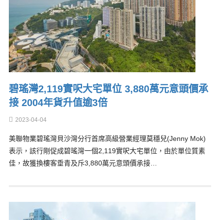
碧瑤灣2,119實呎大宅單位 3,880萬元意頭價承
接 2004年貨升值逾3倍
2023-04-04
美聯物業碧瑤灣貝沙灣分行首席高級營業經理莫穩兒(Jenny Mok)
表示，該行剛促成碧瑤灣一個2,119實呎大宅單位，由於單位質素
佳，故獲換樓客垂青及斥3,880萬元意頭價承接…