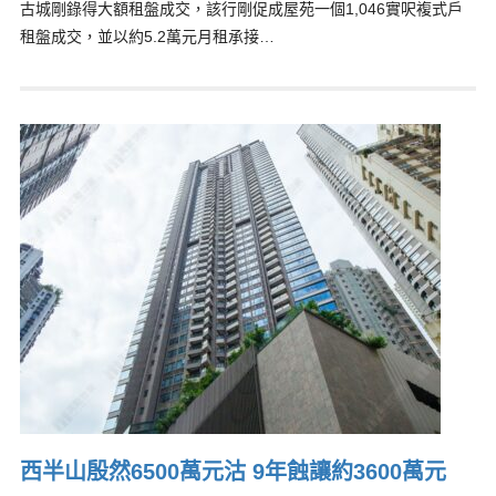
古城剛錄得大額租盤成交，該行剛促成屋苑一個1,046實呎複式戶
租盤成交，並以約5.2萬元月租承接…
西半山殷然6500萬元沽 9年蝕讓約3600萬元