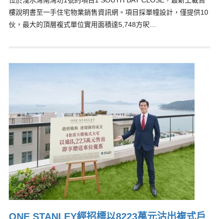
位於淺水灣南灣坊1號的項目1 SOUTH BAY CLOSE，最新上載售
樓說明書至一手住宅物業銷售資訊網。項目採單幢設計，僅提供10
伙，最大的頂層複式單位實用面積達5,748方呎…
ONE STANLEY經招標以8223萬元沽出複式戶