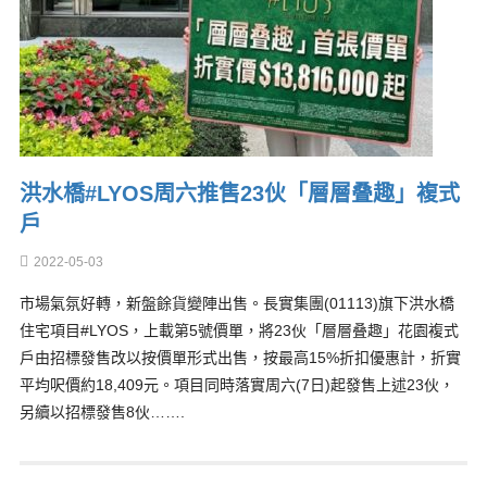
洪水橋#LYOS周六推售23伙「層層叠趣」複式
戶
2022-05-03
市場氣氛好轉，新盤餘貨變陣出售。長實集團(01113)旗下洪水橋
住宅項目#LYOS，上載第5號價單，將23伙「層層叠趣」花園複式
戶由招標發售改以按價單形式出售，按最高15%折扣優惠計，折實
平均呎價約18,409元。項目同時落實周六(7日)起發售上述23伙，
另續以招標發售8伙…….