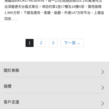
港鐵站的KOKO RESERVE，周一(2日)透過招標以5,150萬港元沽
出頂層連天台複式單位。項目的第1座17樓及18樓A室，實用面積
1,965方呎，下層為書房、客廳、飯廳，外連147方呎平台，上層設
四房……
1
2
3
下一頁 →
關於美聯
美聯集團
搵樓
投資者關係
集團動態
一手新盤
客戶支援
人才招募
二手盤