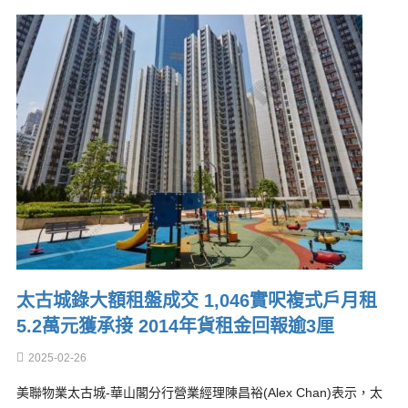
太古城錄大額租盤成交 1,046實呎複式戶月租
5.2萬元獲承接 2014年貨租金回報逾3厘
2025-02-26
美聯物業太古城-華山閣分行營業經理陳昌裕(Alex Chan)表示，太