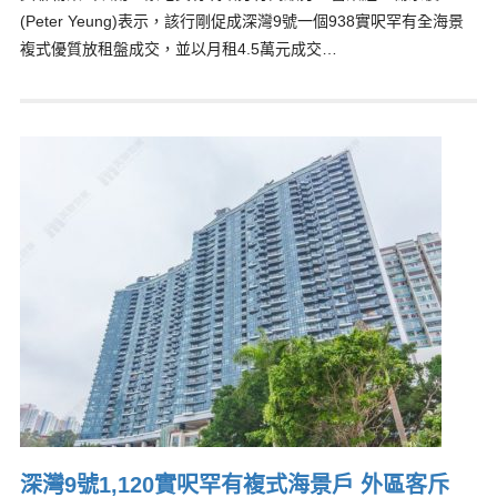
(Peter Yeung)表示，該行剛促成深灣9號一個938實呎罕有全海景
複式優質放租盤成交，並以月租4.5萬元成交…
深灣9號1,120實呎罕有複式海景戶 外區客斥