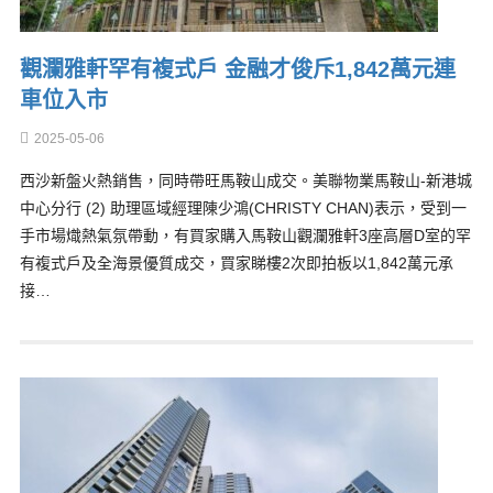
觀瀾雅軒罕有複式戶 金融才俊斥1,842萬元連
車位入市
2025-05-06
西沙新盤火熱銷售，同時帶旺馬鞍山成交。美聯物業馬鞍山-新港城
中心分行 (2) 助理區域經理陳少鴻(CHRISTY CHAN)表示，受到一
手市場熾熱氣氛帶動，有買家購入馬鞍山觀瀾雅軒3座高層D室的罕
有複式戶及全海景優質成交，買家睇樓2次即拍板以1,842萬元承
接…