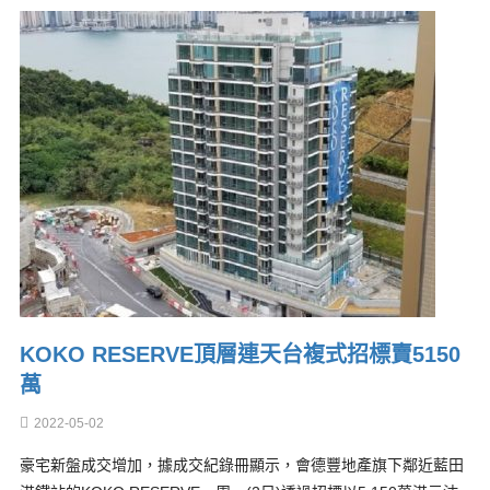
KOKO RESERVE頂層連天台複式招標賣5150
萬
2022-05-02
豪宅新盤成交增加，據成交紀錄冊顯示，會德豐地產旗下鄰近藍田