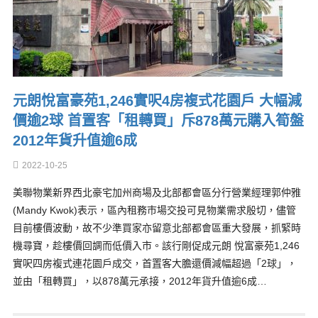
元朗悅富豪苑1,246實呎4房複式花園戶 大幅減
價逾2球 首置客「租轉買」斥878萬元購入筍盤
2012年貨升值逾6成
2022-10-25
美聯物業新界西北豪宅加州商場及北部都會區分行營業經理郭仲雅
(Mandy Kwok)表示，區內租務巿場交投可見物業需求殷切，儘管
目前樓價波動，故不少準買家亦留意北部都會區重大發展，抓緊時
機尋寶，趁樓價回調而低價入市。該行剛促成元朗 悅富豪苑1,246
實呎四房複式連花園戶成交，首置客大膽還價減幅超過「2球」，
並由「租轉買」，以878萬元承接，2012年貨升值逾6成…