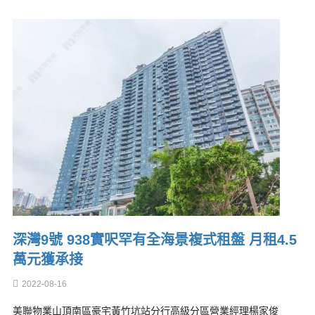
深灣9號 938實呎罕有全海景複式租盤 月租4.5
萬元獲承接
2022-08-16
美聯物業山頂南區豪宅黃竹坑站分行高級分區營業經理楊家俊