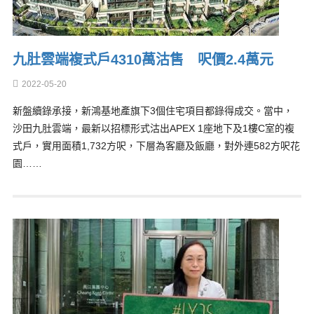
九肚雲端複式戶4310萬沽售 呎價2.4萬元
2022-05-20
新盤續錄承接，新鴻基地產旗下3個住宅項目都錄得成交。當中，
沙田九肚雲端，最新以招標形式沽出APEX 1座地下及1樓C室的複
式戶，實用面積1,732方呎，下層為客廳及飯廳，對外連582方呎花
園……