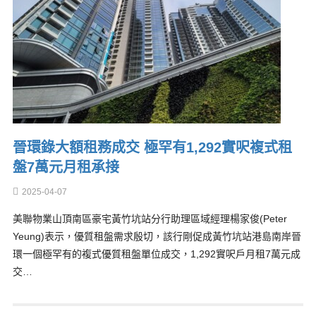
晉環錄大額租務成交 極罕有1,292實呎複式租
盤7萬元月租承接
2025-04-07
美聯物業山頂南區豪宅黃竹坑站分行助理區域經理楊家俊(Peter
Yeung)表示，優質租盤需求殷切，該行剛促成黃竹坑站港島南岸晉
環一個極罕有的複式優質租盤單位成交，1,292實呎戶月租7萬元成
交…