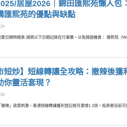
2025/居屋2026｜錦田匯熙苑懶
構匯熙苑的優點與缺點
-24
重要日期時間表 請將以下日期記錄在行事曆，以免錯過機會： 匯熙苑（Wui Hei
市短炒】短線轉讓全攻略：撤辣後獲利
助你靈活套現？
-30
受「撤辣」政策刺激，香港短線轉讓獲利登記按月激增1.2倍。投資者目前可透