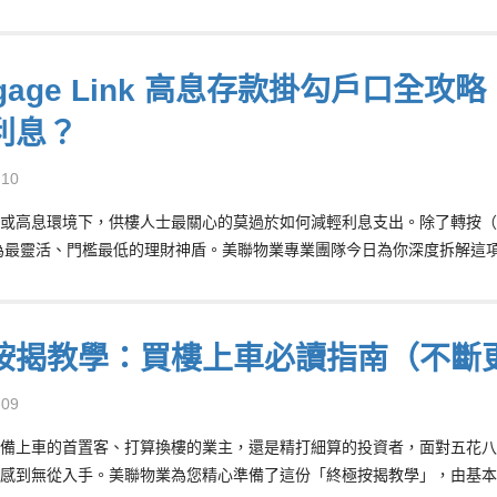
tgage Link 高息存款掛勾戶口
利息？
-10
或高息環境下，供樓人士最關心的莫過於如何減輕利息支出。除了轉按（Remort
為最靈活、門檻最低的理財神盾。美聯物業專業團隊今日為你深度拆解這
按揭教學：買樓上車必讀指南（不斷
-09
備上車的首置客、打算換樓的業主，還是精打細算的投資者，面對五花八
感到無從入手。美聯物業為您精心準備了這份「終極按揭教學」，由基本