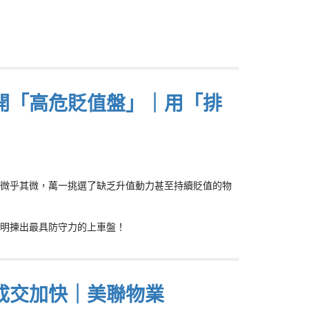
開「高危貶值盤」｜用「排
微乎其微，萬一挑選了缺乏升值動力甚至持續貶值的物
明揀出最具防守力的上車盤！
成交加快｜美聯物業