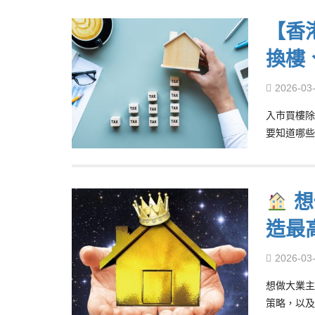
【香
換樓
2026-03
入市買樓除
要知道哪些
想
造最
2026-03
想做大業主
策略，以及