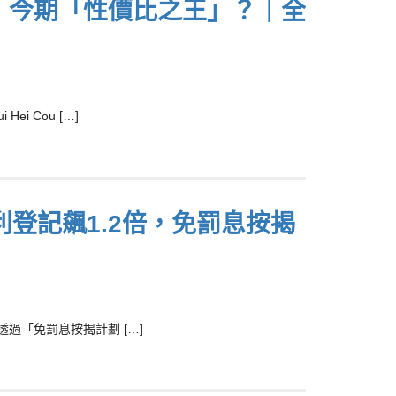
人包︰今期「性價比之王」？｜全
 Cou […]
登記飆1.2倍，免罰息按揭
過「免罰息按揭計劃 […]