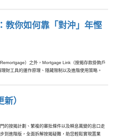
全攻略：教你如何靠「對沖」年慳
gage）之外，Mortgage Link（按揭存款掛鉤戶
項理財工具的運作原理、隱藏限制以及進階使用策略。
更新）
門的按揭計劃、繁複的審批條件以及瞬息萬變的息口走
步到進階版，全面拆解按揭疑難，助您輕鬆實現置業