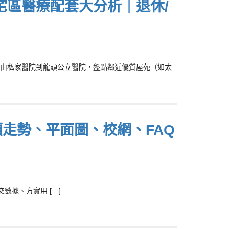
宅區醫療配套大分析｜退休/
由私家醫院到龍頭公立醫院，盤點鄰近優質屋苑（如太
。
略】呎價走勢、平面圖、校網、FAQ
交數據、方實用 […]