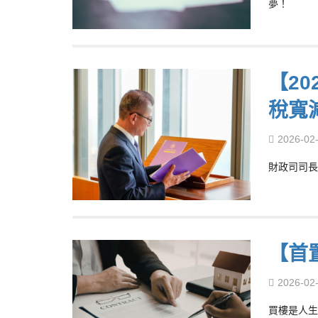
夢！
【2
稅寬
2026-02
財政司司長陳
【首
2026-02
買樓是人生