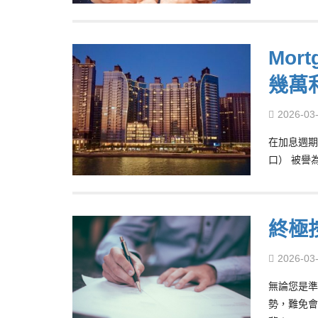
Mor
幾萬
2026-03
在加息週期
口） 被譽
終極
2026-03
無論您是準
勢，難免會