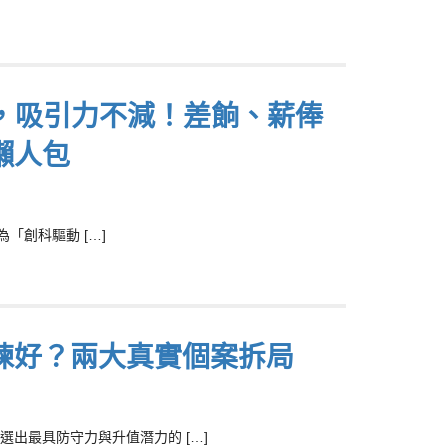
調整，吸引力不減！差餉、薪俸
懶人包
為「創科驅動 […]
揀好？兩大真實個案拆局
出最具防守力與升值潛力的 […]