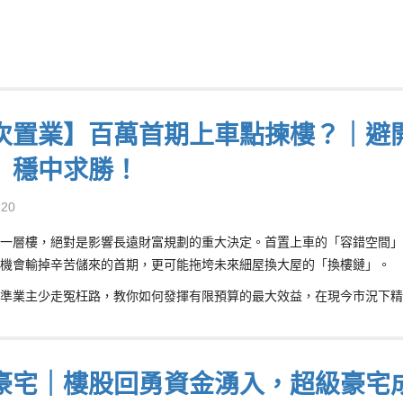
次置業】百萬首期上車點揀樓？｜避
」穩中求勝！
-20
一層樓，絕對是影響長遠財富規劃的重大決定。首置上車的「容錯空間」
機會輸掉辛苦儲來的首期，更可能拖垮未來細屋換大屋的「換樓鏈」。
準業主少走冤枉路，教你如何發揮有限預算的最大效益，在現今市況下精
豪宅｜樓股回勇資金湧入，超級豪宅