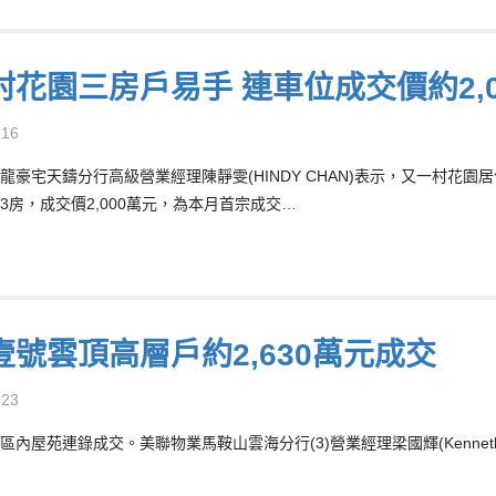
村花園三房戶易手 連車位成交價約2,0
-16
龍豪宅天鑄分行高級營業經理陳靜雯(HINDY CHAN)表示，又一村花
3房，成交價2,000萬元，為本月首宗成交…
壹號雲頂高層戶約2,630萬元成交
-23
區內屋苑連錄成交。美聯物業馬鞍山雲海分行(3)營業經理梁國輝(Kennet