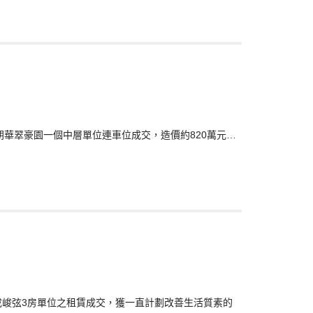
宗元朗華翠豪園一個中層單位連車位成交，造價約820萬元…
促成峻弦3房單位之租賃成交，獲一直計劃改善生活質素的