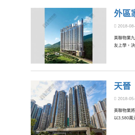
外區
2018-08
美聯物業九
友上學，決
天晉
2018-05
美聯物業將
以3,58