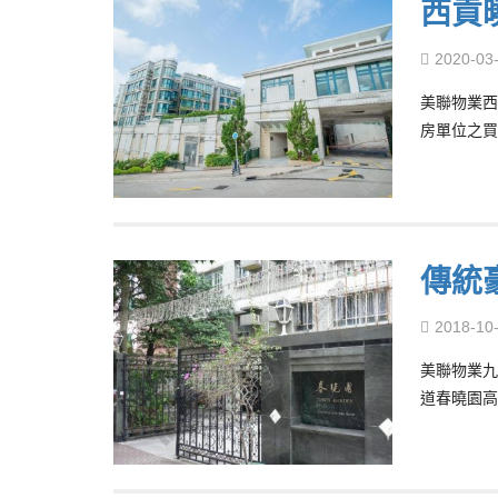
西貢
2020-03
美聯物業西
房單位之買
傳統
2018-10
美聯物業九
道春曉園高