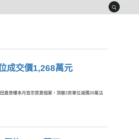
成交價1,268萬元
何文田嘉景樓本月首宗買賣個案，頂層2房單位減價20萬沽