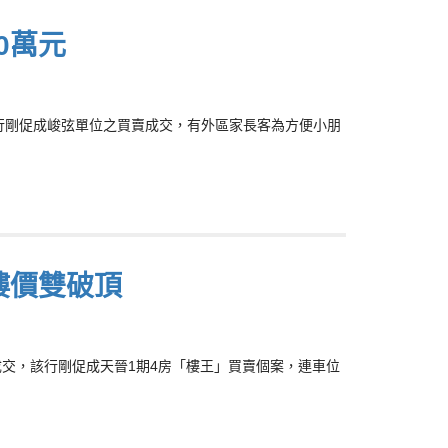
0萬元
示，該行剛促成峻弦單位之買賣成交，有外區家長客為方便小朋
樓價雙破頂
高成交，該行剛促成天晉1期4房「樓王」買賣個案，連車位