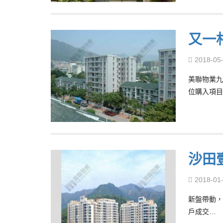
又一
2018-05
美聯物業九
位購入項目
沙田
2018-01
新盤帶動，
戶成交…