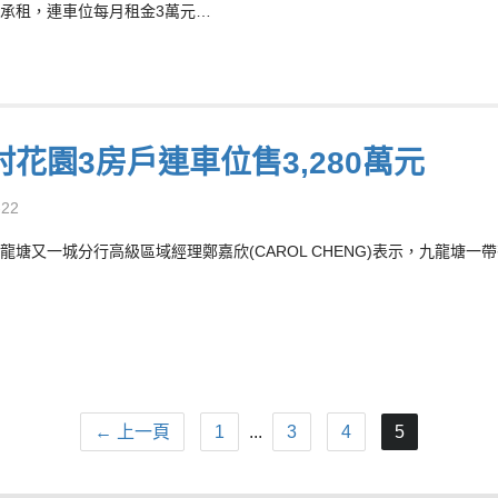
承租，連車位每月租金3萬元…
村花園3房戶連車位售3,280萬元
-22
龍塘又一城分行高級區域經理鄭嘉欣(CAROL CHENG)表示，九龍塘
← 上一頁
1
...
3
4
5