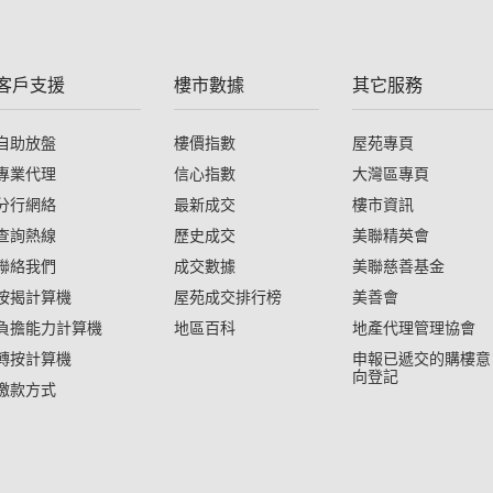
客戶支援
樓市數據
其它服務
自助放盤
樓價指數
屋苑專頁
專業代理
信心指數
大灣區專頁
分行網絡
最新成交
樓市資訊
查詢熱線
歷史成交
美聯精英會
聯絡我們
成交數據
美聯慈善基金
按揭計算機
屋苑成交排行榜
美善會
負擔能力計算機
地區百科
地產代理管理協會
轉按計算機
申報已遞交的購樓意
向登記
繳款方式