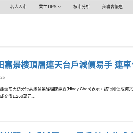
名人入市
業主TIPS
樓市分析
美聯會優惠
田嘉景樓頂層連天台戶減價易手 連車位
-26
龍豪宅天鑄分行高級營業經理陳靜雯(Hindy Chan)表示，該行剛促成
成交價1,268萬元…