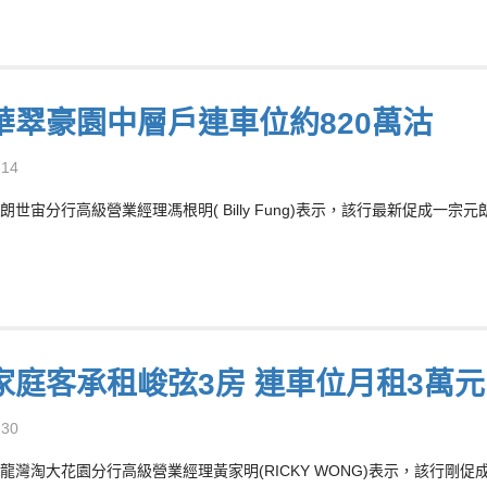
華翠豪園中層戶連車位約820萬沽
-14
朗世宙分行高級營業經理馮根明( Billy Fung)表示，該行最新促成一
家庭客承租峻弦3房 連車位月租3萬元
-30
龍灣淘大花園分行高級營業經理黃家明(RICKY WONG)表示，該行剛