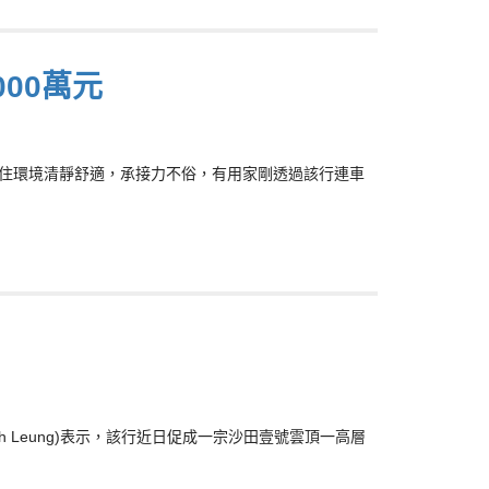
00萬元
園居住環境清靜舒適，承接力不俗，有用家剛透過該行連車
h Leung)表示，該行近日促成一宗沙田壹號雲頂一高層