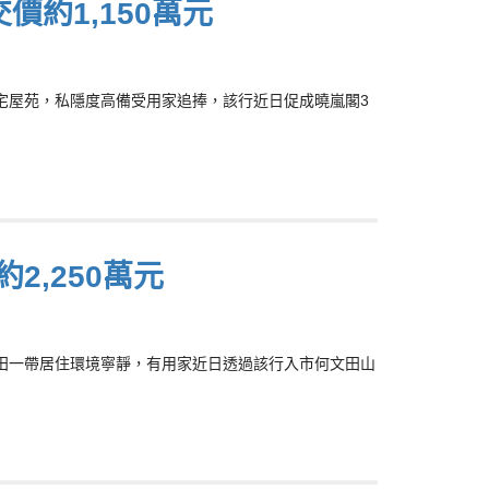
價約1,150萬元
度豪宅屋苑，私隱度高備受用家追捧，該行近日促成曉嵐閣3
2,250萬元
，何文田一帶居住環境寧靜，有用家近日透過該行入市何文田山