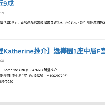
近9成
-19
怡花園分行(3)首席高級營業經理蕭俊健(Eric Siu)表示，該行剛促成鰂
Katherine推介】逸樺園1座中層F
-08
 Katherine Chu (S-547651) 筍盤推介
逸樺園1座中層F室（物業編號：M100297706）
9/2020