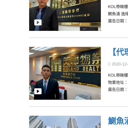
KOL帶睇樓 –
鰂魚涌 逸樺
廣告日期：5/
【代
2020-12
KOL帶睇樓 –
物業地址：
廣告日期：21
鰂魚涌