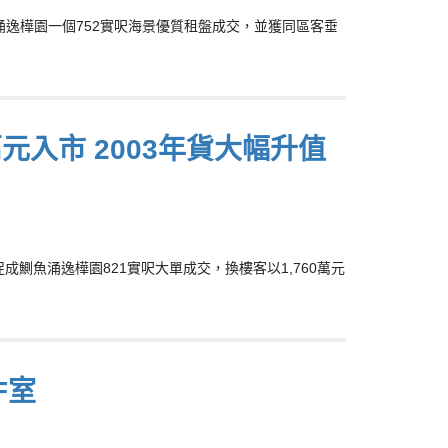
鰂魚涌逸樺園一個752實呎海景優質租盤成交，並獲同區客垂
萬元入市 2003年貨大幅升值
行剛促成鰂魚涌逸樺園821實呎大單成交，換樓客以1,760萬元
F室