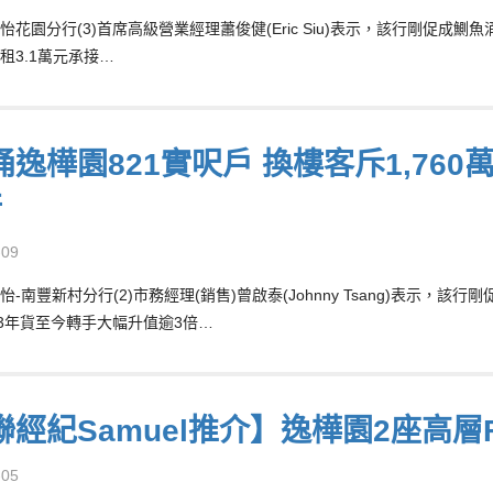
怡花園分行(3)首席高級營業經理蕭俊健(Eric Siu)表示，該行剛促成
租3.1萬元承接…
逸樺園821實呎戶 換樓客斥1,760
倍
-09
-南豐新村分行(2)市務經理(銷售)曾啟泰(Johnny Tsang)表示，該
03年貨至今轉手大幅升值逾3倍…
聯經紀Samuel推介】逸樺園2座高層
-05