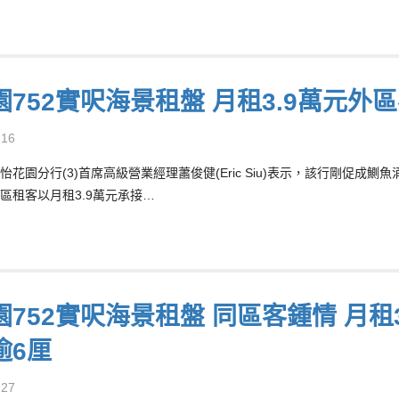
園752實呎海景租盤 月租3.9萬元外
-16
怡花園分行(3)首席高級營業經理蕭俊健(Eric Siu)表示，該行剛促成
區租客以月租3.9萬元承接…
752實呎海景租盤 同區客鍾情 月租3
逾6厘
-27