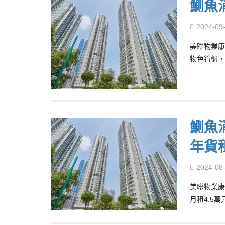
鰂魚
2024-09
美聯物業康
物色筍盤，
鰂魚涌
年貨
2024-08
美聯物業康
月租4.5