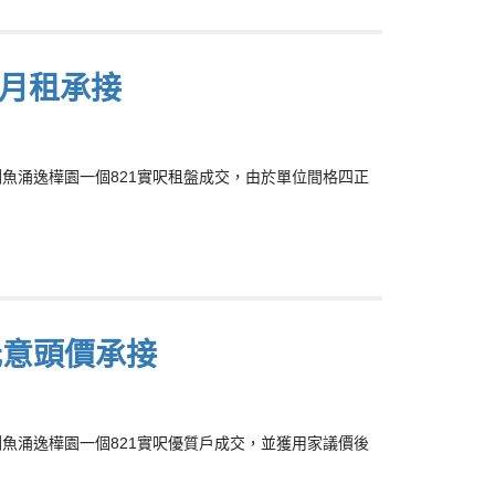
元月租承接
成鰂魚涌逸樺園一個821實呎租盤成交，由於單位間格四正
萬元意頭價承接
成鰂魚涌逸樺園一個821實呎優質戶成交，並獲用家議價後