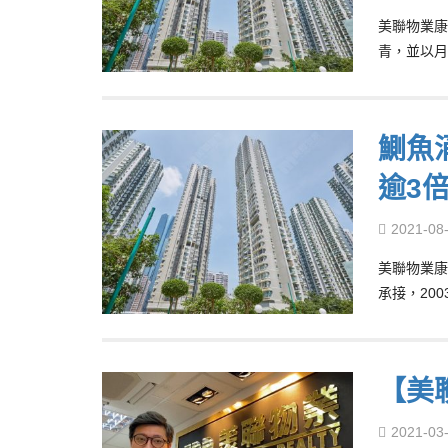
美聯物業康
青，並以月
鰂魚涌
逾3
2021-08
美聯物業康怡
承接，20
【美
2021-03