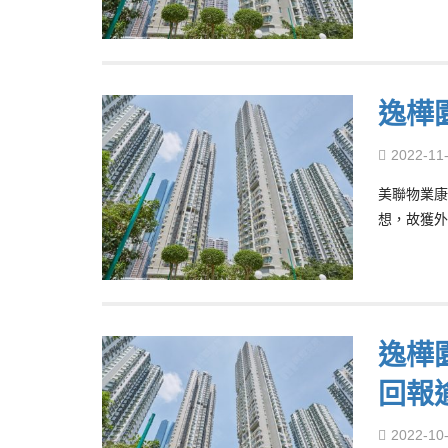
逸樺
2022-11
美聯物業康
想，故獲外
逸樺園
回報
2022-10