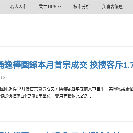
名人入市
業主TIPS
樓市分析
美聯會優惠
涌逸樺園錄本月首宗成交 換樓客斥1,7
-16
園剛錄得12月份首宗買賣成交，換樓客趁年底前入市自用。美聯物業康怡-柏蕙
促成逸樺園1座高層B室單位，實用面積約752呎…