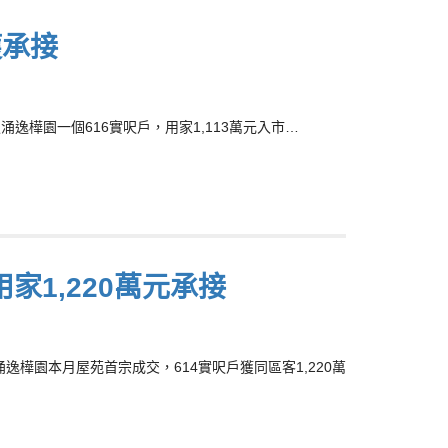
獲承接
涌逸樺園一個616實呎戶，用家1,113萬元入市…
家1,220萬元承接
魚涌逸樺園本月屋苑首宗成交，614實呎戶獲同區客1,220萬