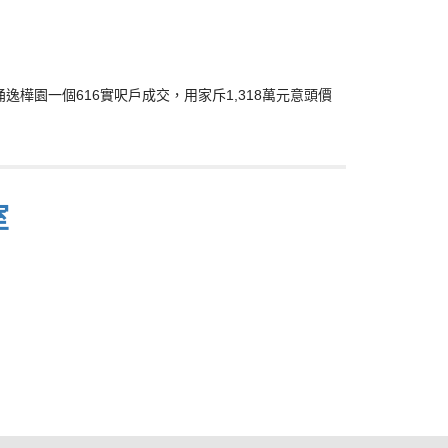
魚涌逸樺園一個616實呎戶成交，用家斥1,318萬元意頭價
室