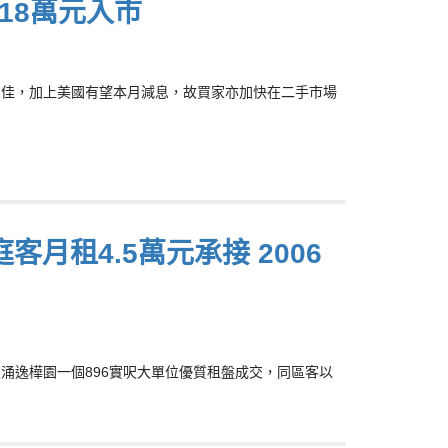
018萬元入市
盤銷售佳，加上美國有望本月減息，故買家亦加快在二手市場
月租4.5萬元承接 2006
鰂魚涌逸樺園一個896實呎大單位優質租盤成交，同區客以