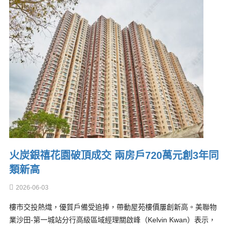
火炭銀禧花園破頂成交 兩房戶720萬元創3年同
類新高
2026-06-03
樓市交投熱熾，優質戶備受追捧，帶動屋苑樓價屢創新高。美聯物
業沙田-第一城站分行高級區域經理關啟峰（Kelvin Kwan）表示，