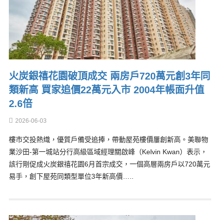
火炭銀禧花園破頂成交 兩房戶720萬元創3年同
類新高 買家追價22萬元入市 2004年帳面升值
2.6倍
2026-06-03
樓市交投熱熾，優質戶備受追捧，帶動屋苑樓價屢創新高。美聯物
業沙田-第一城站分行高級區域經理關啟峰（Kelvin Kwan）表示，
該行剛促成火炭銀禧花園6月首宗成交，一個高層兩房戶以720萬元
易手，創下屋苑同類型單位3年新高價…..