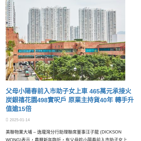
父母小陽春前入市助子女上車 465萬元承接火
炭銀禧花園498實呎戶 原業主持貨40年 轉手升
值逾15倍
2025-01-14
美聯物業大埔 – 逸瓏灣分行助理聯席董事汪子龍 (DICKSON
WONG)表示，農曆新年臨近，有父母趁小陽春前入市助子女上