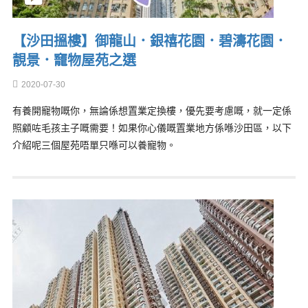
【沙田搵樓】御龍山．銀禧花園．碧濤花園．
靚景．竉物屋苑之選
2020-07-30
有養開寵物嘅你，無論係想置業定換樓，優先要考慮嘅，就一定係
照顧咗毛孩主子嘅需要！如果你心儀嘅置業地方係喺沙田區，以下
介紹呢三個屋苑唔單只喺可以養寵物。