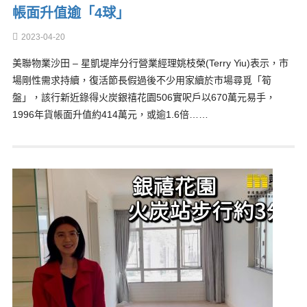
帳面升值逾「4球」
2023-04-20
美聯物業沙田 – 星凱堤岸分行營業經理姚枝榮(Terry Yiu)表示，市
場剛性需求持續，復活節長假過後不少用家續於市場尋覓「筍
盤」，該行新近錄得火炭銀禧花園506實呎戶以670萬元易手，
1996年貨帳面升值約414萬元，或逾1.6倍……