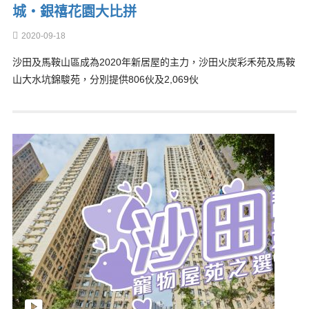
城‧銀禧花園大比拼
2020-09-18
沙田及馬鞍山區成為2020年新居屋的主力，沙田火炭彩禾苑及馬鞍
山大水坑錦駿苑，分別提供806伙及2,069伙