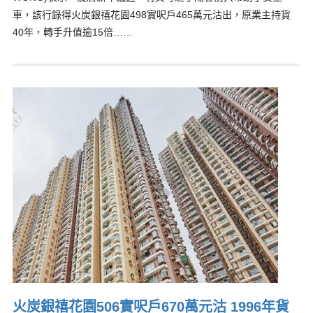
車，該行錄得火炭銀禧花園498實呎戶465萬元沽出，原業主持貨
40年，轉手升值逾15倍……
火炭銀禧花園506實呎戶670萬元沽 1996年貨