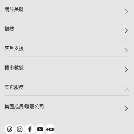
關於美聯
美聯集團
搵樓
投資者關係
集團動態
一手新盤
客戶支援
人才招募
二手盤
網站地圖
上車
自助放盤
樓市數據
減價
專業代理
低水
分行網絡
樓價指數
其它服務
美聯豪宅
查詢熱線
信心指數
獨家樓盤
聯絡我們
最新成交
屋苑專頁
租盤
集團成員/聯屬公司
按揭計算機
歷史成交
大灣區專頁
居屋專頁
負擔能力計算機
成交數據
樓市資訊
買賣流程
美聯物業
轉按計算機
屋苑成交排行榜
美聯精英會
鋑聯控股
*
繳款方式