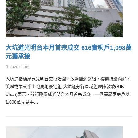
大坑道光明台本月首宗成交 616實呎戶1,098萬
元獲承接
2026-06-03
大坑道指標屋苑光明台交投活躍，放盤盤源緊絀，樓價持續向好。
美聯物業東半山跑馬地豪宅組-大坑道分行區域經理陳啟駿(Billy
Chan)表示，該行剛促成光明台本月首宗成交，一個高層兩房戶以
1,098萬元易手…