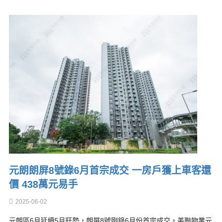
元朗朗屏8號錄6月首宗成交 一房戶獲上車客還
價 438萬元易手
2025-06-02
元朗區6月延續5月旺勢，朗屏8號剛錄6月份首宗成交。美聯物業元