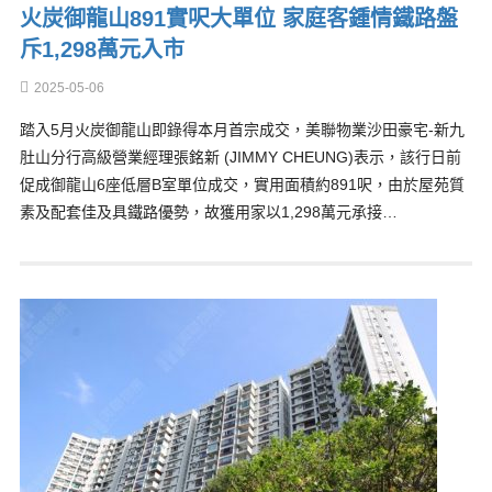
火炭御龍山891實呎大單位 家庭客鍾情鐵路盤
斥1,298萬元入市
2025-05-06
踏入5月火炭御龍山即錄得本月首宗成交，美聯物業沙田豪宅-新九
肚山分行高級營業經理張銘新 (JIMMY CHEUNG)表示，該行日前
促成御龍山6座低層B室單位成交，實用面積約891呎，由於屋苑質
素及配套佳及具鐵路優勢，故獲用家以1,298萬元承接…