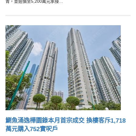
青，並追價至5,200萬元承接…
鰂魚涌逸樺園錄本月首宗成交 換樓客斥1,718
萬元購入752實呎戶