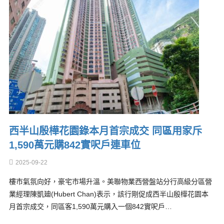
西半山殷樺花園錄本月首宗成交 同區用家斥
1,590萬元購842實呎戶連車位
2025-09-22
樓市氣氛向好，豪宅市場升溫。美聯物業西營盤站分行高級分區營
業經理陳凱廸(Hubert Chan)表示，該行剛促成西半山殷樺花園本
月首宗成交，同區客1,590萬元購入一個842實呎戶…