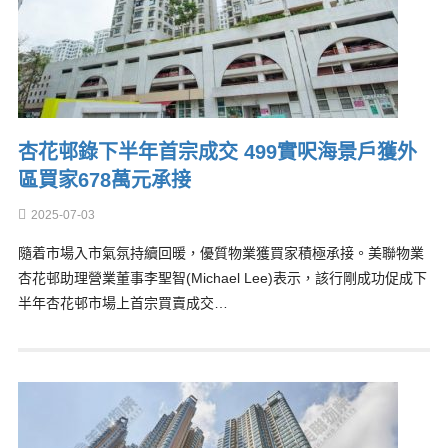
杏花邨錄下半年首宗成交 499實呎海景戶獲外
區買家678萬元承接
2025-07-03
隨着市場入市氣氛持續回暖，優質物業獲買家積極承接。美聯物業
杏花邨助理營業董事李聖智(Michael Lee)表示，該行剛成功促成下
半年杏花邨市場上首宗買賣成交…