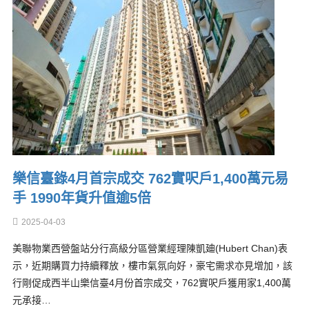
樂信臺錄4月首宗成交 762實呎戶1,400萬元易
手 1990年貨升值逾5倍
2025-04-03
美聯物業西營盤站分行高級分區營業經理陳凱廸(Hubert Chan)表
示，近期購買力持續釋放，樓市氣氛向好，豪宅需求亦見增加，該
行剛促成西半山樂信臺4月份首宗成交，762實呎戶獲用家1,400萬
元承接…