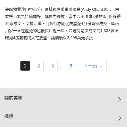
美聯物業沙田中心分行區域聯席董事陳國良(Andy Chan)表示，由
於樓市氣氛持續向好，購買力釋放，當中沙田溱岸8號於3月份錄得
10宗成交，交投活躍，而該行亦剛促成屋苑4月份首宗成交，區內
用家一直在屋苑物色優質戶近一年，並鍾情是次成交的1,333實呎
臨河4房雙套的大宅放盤，議價後以2,298萬元承接…
1
2
3
...
8
下一頁 →
關於美聯
美聯集團
搵樓
投資者關係