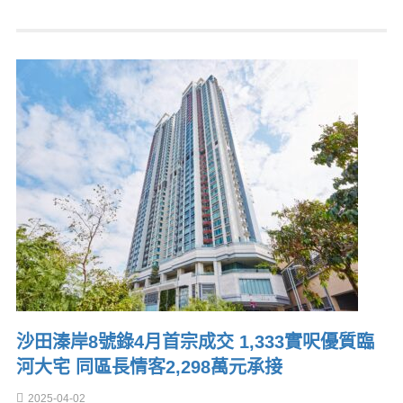
沙田溱岸8號錄4月首宗成交 1,333實呎優質臨
河大宅 同區長情客2,298萬元承接
2025-04-02