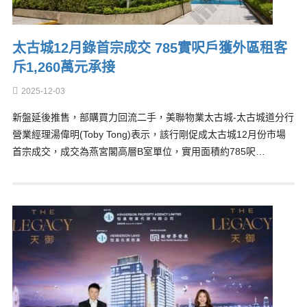
太古城12月錄首宗成交 785實呎戶獲外區租客
斥1,260萬元承接
2025-12-03
新盤延後推售，部購買力回流二手，美聯物業太古城-太古城道分行
營業經理湯偉明(Toby Tong)表示，該行剛促成太古城12月份市場
首宗成交，成交為燕宮閣高層B室單位，實用面積約785呎…