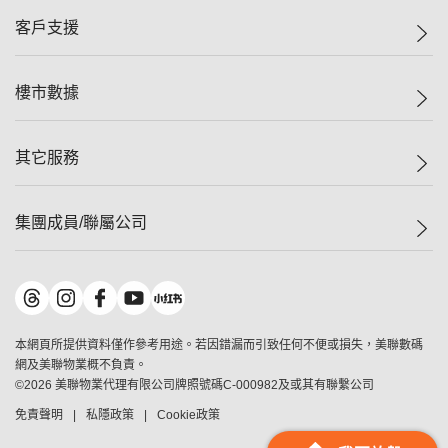
集團動態
一手新盤
客戶支援
人才招募
二手盤
網站地圖
上車
自助放盤
樓市數據
減價
專業代理
低水
分行網絡
樓價指數
其它服務
美聯豪宅
查詢熱線
信心指數
獨家樓盤
聯絡我們
最新成交
屋苑專頁
租盤
集團成員/聯屬公司
按揭計算機
歷史成交
大灣區專頁
居屋專頁
負擔能力計算機
成交數據
樓市資訊
買賣流程
美聯物業
轉按計算機
屋苑成交排行榜
美聯精英會
鋑聯控股
*
繳款方式
地區百科
美聯慈善基金
美聯工商舖
*
本網頁所提供資料僅作參考用途。若因錯漏而引致任何不便或損失，美聯數碼
美善會
美聯中國
網及美聯物業概不負責。
地產代理管理協會
©
2026
美聯物業代理有限公司牌照號碼C-000982及或其有聯繫公司
美聯澳門
申報已遞交的購樓意向登記
免責聲明
私隱政策
Cookie政策
美聯金融集團