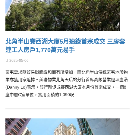
北角半山賽西湖大廈5月速錄首宗成交 三房套
連工人房戶1,770萬元易手
2025-05-06
豪宅需求隨貿易戰趨緩和而有所增加，而北角半山傳統豪宅地段物
業亦獲用家追捧。美聯物業北角天后站分行首席高級營業經理盧浩
(Danny Lo)表示，該行剛促成賽西湖大廈本月份首宗成交，一個8
座中層C室單位，實用面積約1,090呎…