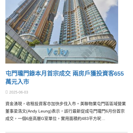
屯門瓏門錄本月首宗成交 兩房戶獲投資客655
萬元入市
2025-06-03
資金湧現，收租投資客亦加快步伐入市。美聯物業屯門區區域營業
董事梁浩文(Andy Leung)表示，該行最新促成屯門瓏門6月份首宗
成交，一個6座高層G室單位，實用面積約483平方呎…