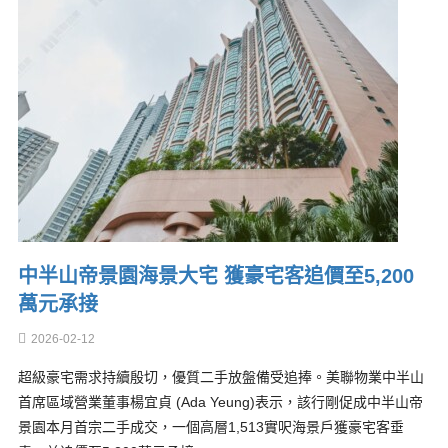
中半山帝景園海景大宅 獲豪宅客追價至5,200
萬元承接
2026-02-12
超級豪宅需求持續殷切，優質二手放盤備受追捧。美聯物業中半山
首席區域營業董事楊宜貞 (Ada Yeung)表示，該行剛促成中半山帝
景園本月首宗二手成交，一個高層1,513實呎海景戶獲豪宅客垂