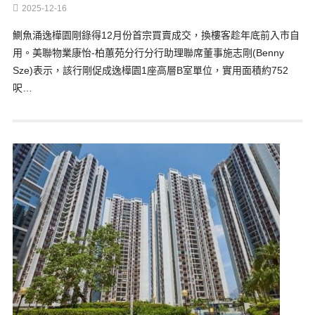
2025-12-16
鰂魚涌逸樺園剛錄得12月份首宗買賣成交，換樓客趁年底前入市自
用。美聯物業康怡-柏蕙苑分行分行助理聯席董事施志剛(Benny
Sze)表示，該行剛促成逸樺園1座高層B室單位，實用面積約752
呎…