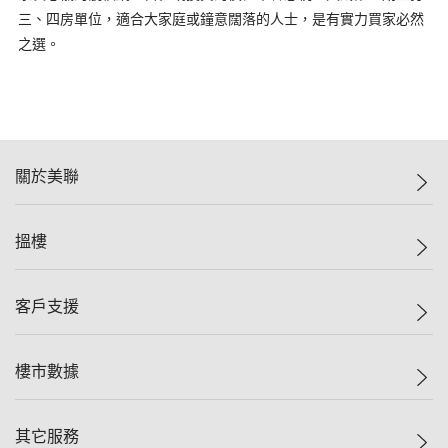
三、四房單位，適合大家庭或鐘意闊落的人士，是有實力買家必然
之選。
關於美聯
美聯集團
搵樓
投資者關係
集團動態
一手新盤
客戶支援
人才招募
二手盤
網站地圖
上車
自助放盤
樓市數據
減價
專業代理
低水
分行網絡
樓價指數
其它服務
美聯豪宅