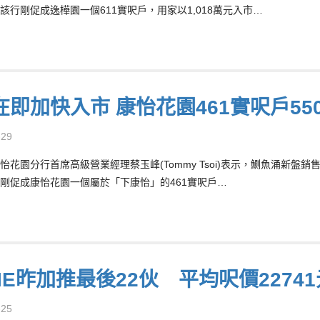
該行剛促成逸樺園一個611實呎戶，用家以1,018萬元入市…
在即加快入市 康怡花園461實呎戶55
-29
怡花園分行首席高級營業經理蔡玉峰(Tommy Tsoi)表示，鰂魚涌新
剛促成康怡花園一個屬於「下康怡」的461實呎戶…
NIE昨加推最後22伙 平均呎價2274
-25