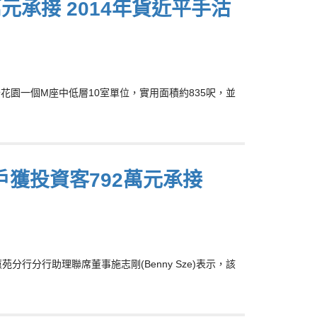
萬元承接 2014年貨近平手沽
怡花園一個M座中低層10室單位，實用面積約835呎，並
戶獲投資客792萬元承接
行分行助理聯席董事施志剛(Benny Sze)表示，該