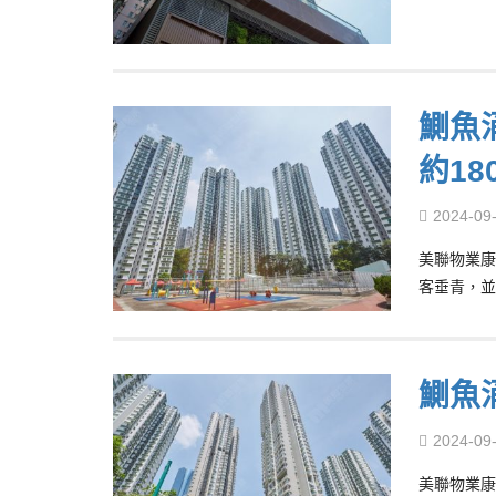
鰂魚
約18
2024-09
美聯物業康
客垂青，並
鰂魚
2024-09
美聯物業康