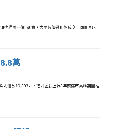
鰂魚涌逸樺園一個896實呎大單位優質租盤成交，同區客以
8.8萬
實平均呎價約19,503元，較同區對上近3年前樓市高峰期間推