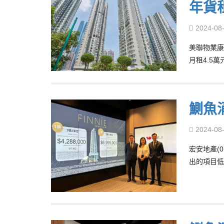
年貨
2024-08
美聯物業康
月租4.5
鰂魚涌
2024-08
宏安地產(0
出的項目低