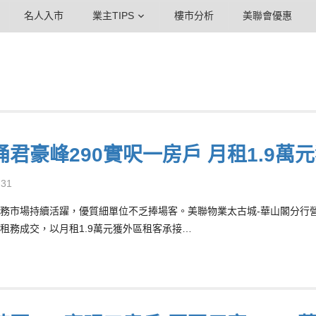
名人入市
業主TIPS
樓市分析
美聯會優惠
涌君豪峰290實呎一房戶 月租1.9萬
-31
務市場持續活躍，優質細單位不乏捧場客。美聯物業太古城-華山閣分行營業經理
租務成交，以月租1.9萬元獲外區租客承接…