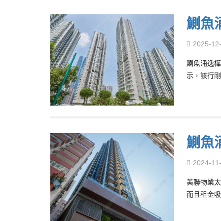
鰂魚
2025-12
鰂魚涌逸樺
示，該行剛
鰂魚
2024-11
美聯物業太
而且租金吸