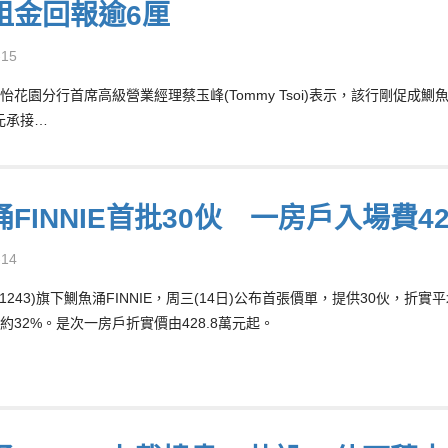
租金回報逾6厘
-15
怡花園分行首席高級營業經理蔡玉峰(Tommy Tsoi)表示，該行剛促成
萬元承接…
FINNIE首批30伙 一房戶入場費42
-14
1243)旗下鰂魚涌FINNIE，周三(14日)公布首張價單，提供30伙，折
約32%。是次一房戶折實價由428.8萬元起。