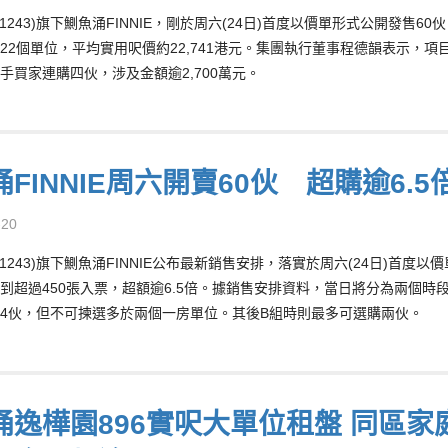
01243)旗下鰂魚涌FINNIE，剛於周六(24日)首度以價單形式公開發售
22個單位，平均實用呎價約22,741港元。集團執行董事程德韻表示，項
手買家連購四伙，涉及金額逾2,700萬元。
FINNIE周六開賣60伙 超購逾6.5
-20
01243)旗下鰂魚涌FINNIE公布最新銷售安排，落實於周六(24日)首度以
到超過450張入票，超額逾6.5倍。據銷售安排資料，當日將分為兩個時
4伙，但不可揀選多於兩個一房單位。其後B組時則最多可選購兩伙。
逸樺園896實呎大單位租盤 同區家庭客