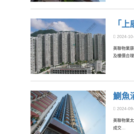
「上康
2024-10
美聯物業康
及樓價合理
鰂魚
2024-09
美聯物業太
成交…