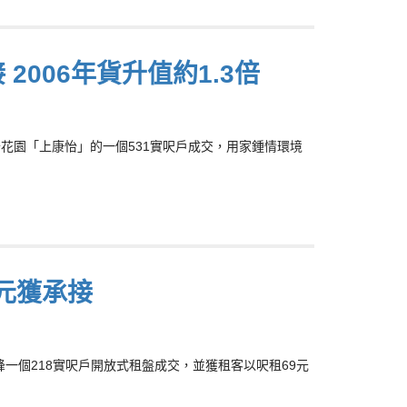
2006年貨升值約1.3倍
康怡花園「上康怡」的一個531實呎戶成交，用家鍾情環境
9元獲承接
峰一個218實呎戶開放式租盤成交，並獲租客以呎租69元