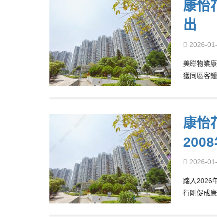
康怡花
出
2026-01
美聯物業康
獲同區客鍾
康怡
200
2026-01
踏入202
行剛促成康