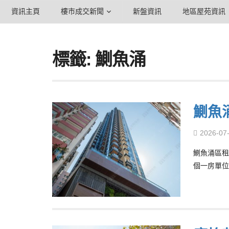
資訊主頁
樓市成交新聞
新盤資訊
地區屋苑資訊
標籤: 鰂魚涌
鰂魚
2026-07
鰂魚涌區租
個一房單位