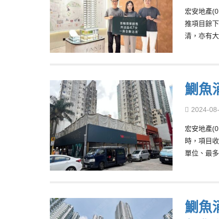
宏安地產(
推項目餘下
清，亦有大
鰂魚涌
2024-08
宏安地產(
時，項目收
單位、最多
鰂魚涌