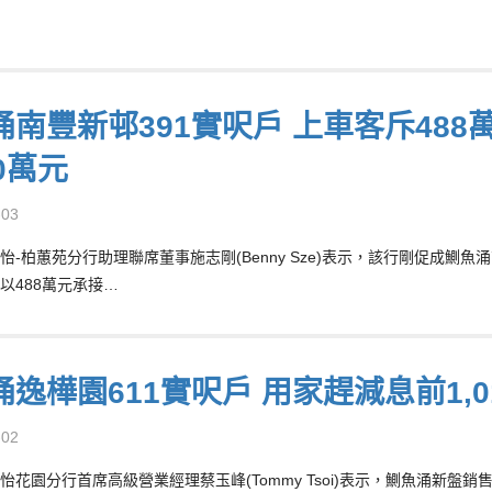
涌南豐新邨391實呎戶 上車客斥488
0萬元
-03
怡-柏蕙苑分行助理聯席董事施志剛(Benny Sze)表示，該行剛促成鰂
以488萬元承接…
涌逸樺園611實呎戶 用家趕減息前1,
-02
怡花園分行首席高級營業經理蔡玉峰(Tommy Tsoi)表示，鰂魚涌新