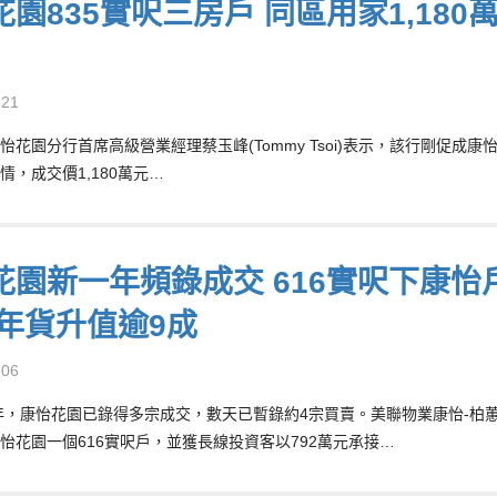
園835實呎三房戶 同區用家1,180
-21
怡花園分行首席高級營業經理蔡玉峰(Tommy Tsoi)表示，該行剛促成康
情，成交價1,180萬元…
花園新一年頻錄成交 616實呎下康怡
8年貨升值逾9成
-06
6年，康怡花園已錄得多宗成交，數天已暫錄約4宗買賣。美聯物業康怡-柏蕙苑分
怡花園一個616實呎戶，並獲長線投資客以792萬元承接…