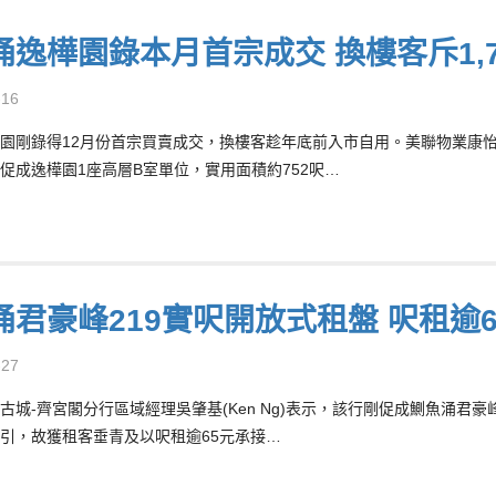
涌逸樺園錄本月首宗成交 換樓客斥1,7
-16
園剛錄得12月份首宗買賣成交，換樓客趁年底前入市自用。美聯物業康怡-柏蕙
促成逸樺園1座高層B室單位，實用面積約752呎…
涌君豪峰219實呎開放式租盤 呎租逾
-27
古城-齊宮閣分行區域經理吳肇基(Ken Ng)表示，該行剛促成鰂魚涌君
引，故獲租客垂青及以呎租逾65元承接…