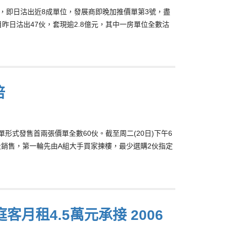
60伙，即日沽出近8成單位，發展商即晚加推價單第3號，盡
目昨日沽出47伙，套現逾2.8億元，其中一房單位全數沽
倍
價單形式發售首兩張價單全數60伙。截至周二(20日)下午6
段銷售，第一輪先由A組大手買家揀樓，最少選購2伙指定
月租4.5萬元承接 2006