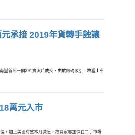
萬元承接 2019年貨轉手蝕讓
魚涌南豐新邨一個391實呎戶成交，由於銀碼吸引，故獲上車
018萬元入市
盤銷售佳，加上美國有望本月減息，故買家亦加快在二手市場