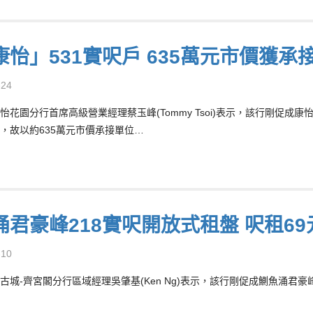
怡」531實呎戶 635萬元市價獲承接 
-24
怡花園分行首席高級營業經理蔡玉峰(Tommy Tsoi)表示，該行剛促成
，故以約635萬元市價承接單位…
涌君豪峰218實呎開放式租盤 呎租6
-10
古城-齊宮閣分行區域經理吳肇基(Ken Ng)表示，該行剛促成鰂魚涌君豪