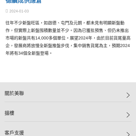
德續成供應倉
2024-01-03
往年不少新盤旺區，如啟德、屯門及元朗，都未見有明顯新盤動
作，但實際上新盤囤積數量並不少。因為已獲批預售、但仍未推出
市場的新盤共有14,000多個單位。展望2024年，由於目前貨尾量高
企，發展商將放慢全新盤推盤步伐，集中銷售貨尾為主，預期2024
年將有34個全新盤登場。
關於美聯
美聯集團
搵樓
投資者關係
集團動態
一手新盤
客戶支援