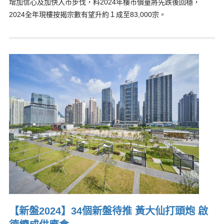
增加信心及加快入市步伐，料2024年樓市價量將先跌後回穩，
2024全年現樓按揭宗數有望升約１成至83,000宗。
【新盤2024】34個新盤待推 黃大仙打頭炮 啟