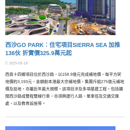
西沙GO PARK︰住宅項目SIERRA SEA 加推
136伙 折實價325.9萬元起
2025-05-19
西貢十四鄉項目位於西沙路，以158.9億元完成補地價，每平方呎
地價約3,193元，金額創本港最大宗補地價，集團斥逾275億元補地
價及投地，亦屬近年最大規模。該項目涉及多項基建工程，包括擴
闊西沙路成雙程雙線行車，亦須興建行人路、單車徑及交通交匯
處，以及教育設施等。