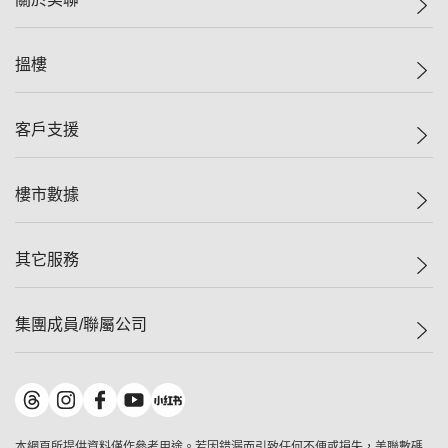
美聯集團
搵樓
投資者關係
集團動態
一手新盤
客戶支援
人才招募
二手盤
網站地圖
上車
自助放盤
樓市數據
減價
專業代理
低水
分行網絡
樓價指數
其它服務
美聯豪宅
查詢熱線
信心指數
獨家樓盤
聯絡我們
最新成交
屋苑專頁
租盤
集團成員/聯屬公司
按揭計算機
歷史成交
大灣區專頁
居屋專頁
負擔能力計算機
成交數據
樓市資訊
買賣流程
美聯物業
轉按計算機
屋苑成交排行榜
美聯精英會
鋑聯控股
*
繳款方式
地區百科
美聯慈善基金
美聯工商舖
*
本網頁所提供資料僅作參考用途。若因錯漏而引致任何不便或損失，美聯數碼