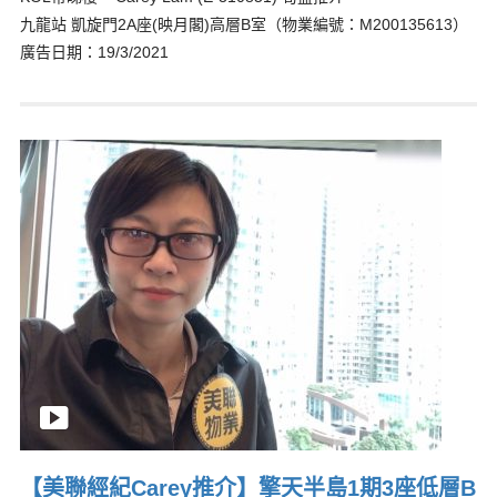
九龍站 凱旋門2A座(映月閣)高層B室（物業編號：M200135613）
廣告日期：19/3/2021
【美聯經紀Carey推介】擎天半島1期3座低層B