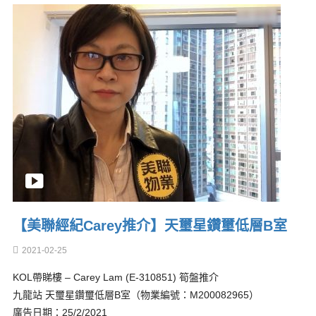
【美聯經紀Carey推介】天璽星鑽璽低層B室
2021-02-25
KOL帶睇樓 – Carey Lam (E-310851) 筍盤推介
九龍站 天璽星鑽璽低層B室（物業編號：M200082965）
廣告日期：25/2/2021