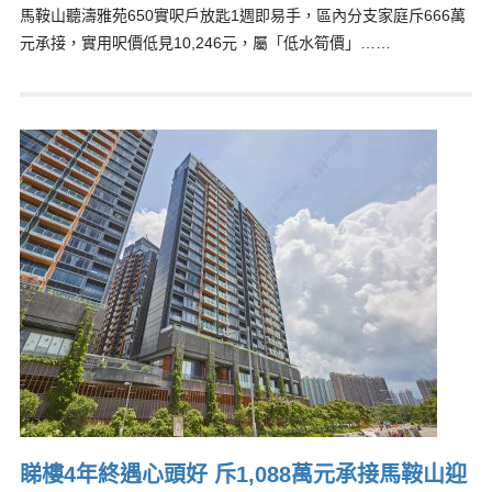
馬鞍山聽濤雅苑650實呎戶放匙1週即易手，區內分支家庭斥666萬
元承接，實用呎價低見10,246元，屬「低水筍價」……
睇樓4年終遇心頭好 斥1,088萬元承接馬鞍山迎