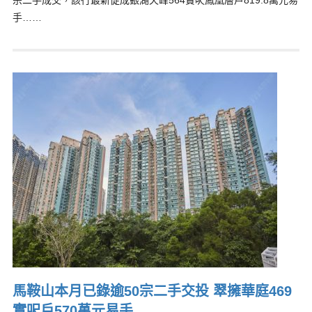
宗二手成交，該行最新促成銀湖天峰564實呎鳳凰層戶819.8萬元易
手……
馬鞍山本月已錄逾50宗二手交投 翠擁華庭469
實呎戶570萬元易手