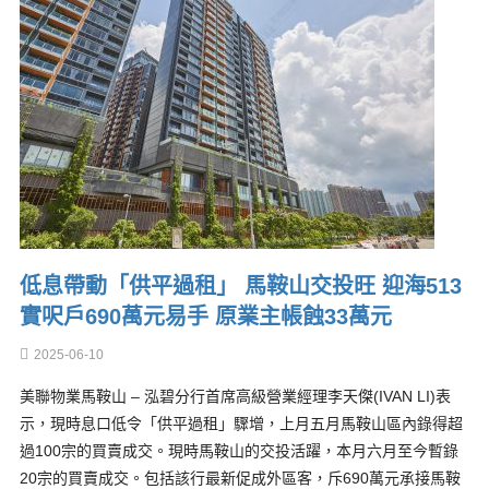
低息帶動「供平過租」 馬鞍山交投旺 迎海513
實呎戶690萬元易手 原業主帳蝕33萬元
2025-06-10
美聯物業馬鞍山 – 泓碧分行首席高級營業經理李天傑(IVAN LI)表
示，現時息口低令「供平過租」驟增，上月五月馬鞍山區內錄得超
過100宗的買賣成交。現時馬鞍山的交投活躍，本月六月至今暫錄
20宗的買賣成交。包括該行最新促成外區客，斥690萬元承接馬鞍