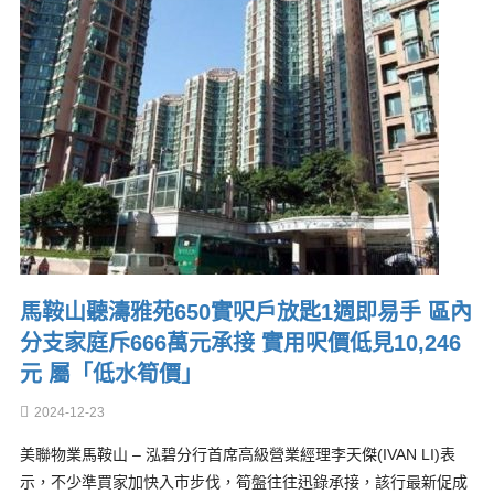
馬鞍山聽濤雅苑650實呎戶放匙1週即易手 區內
分支家庭斥666萬元承接 實用呎價低見10,246
元 屬「低水筍價」
2024-12-23
美聯物業馬鞍山 – 泓碧分行首席高級營業經理李天傑(IVAN LI)表
示，不少準買家加快入市步伐，筍盤往往迅錄承接，該行最新促成