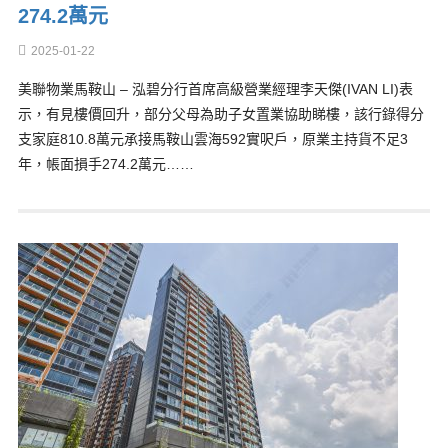
274.2萬元
2025-01-22
美聯物業馬鞍山 – 泓碧分行首席高級營業經理李天傑(IVAN LI)表
示，有見樓價回升，部分父母為助子女置業協助睇樓，該行錄得分
支家庭810.8萬元承接馬鞍山雲海592實呎戶，原業主持貨不足3
年，帳面損手274.2萬元……