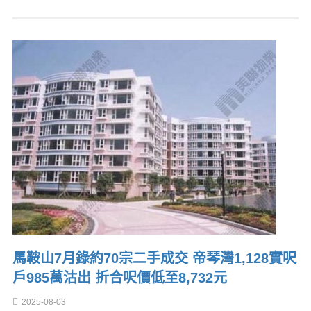
馬鞍山7月錄約70宗二手成交 帝琴灣1,128實呎
戶985萬沽出 折合呎價低至8,732元
2025-08-03