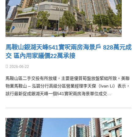
馬鞍山銀湖天峰541實呎兩房海景戶 828萬元成
交 區內用家議價22萬承接
2026-06-22
馬鞍山區二手交投有所放緩，主要是優質筍盤放盤緊絀所致。美聯
物業馬鞍山 – 泓碧分行高級分區營業經理李天傑（Ivan Li）表示，
該行最新促成銀湖天峰一個541實呎兩房海景單位成交…