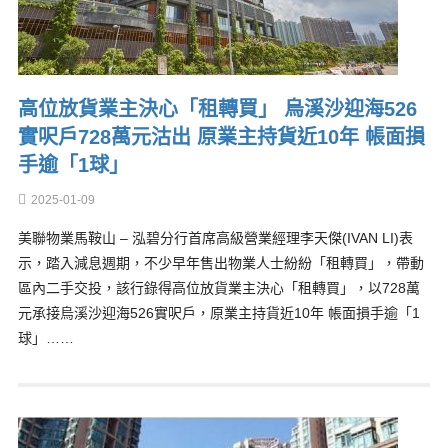
高位放貨業主決心「租轉買」 烏溪沙迎海526
實呎戶728萬元沽出 原業主持貨近10年 帳面損
手逾「1球」
2025-01-09
美聯物業馬鞍山 – 泓碧分行首席高級營業經理李天傑(IVAN LI)表
示，踏入減息週期，不少早年售出物業人士紛紛「租轉買」，帶動
區內二手交投，該行錄得高位放貨業主決心「租轉買」，以728萬
元承接烏溪沙迎海526實呎戶，原業主持貨近10年 帳面損手逾「1
球」……