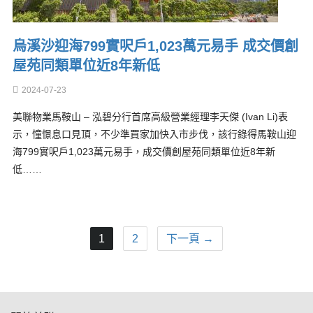
烏溪沙迎海799實呎戶1,023萬元易手 成交價創
屋苑同類單位近8年新低
2024-07-23
美聯物業馬鞍山 – 泓碧分行首席高級營業經理李天傑 (Ivan Li)表
示，憧憬息口見頂，不少準買家加快入市步伐，該行錄得馬鞍山迎
海799實呎戶1,023萬元易手，成交價創屋苑同類單位近8年新
低……
1
2
下一頁 →