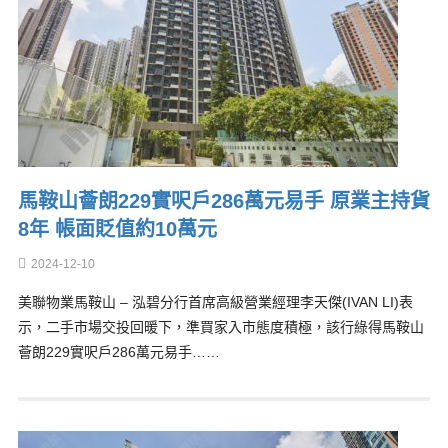
馬鞍山薈朗229實呎戶286萬元易手 原業主持貨
8年 帳面貶值約10萬元
2024-12-10
美聯物業馬鞍山 – 泓碧分行首席高級營業經理李天傑(IVAN LI)表
示，二手市場交投回暖下，準買家入市態度積極，該行綠得馬鞍山
薈朗229實呎戶286萬元易手……