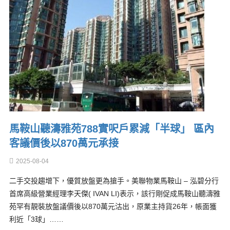
馬鞍山聽濤雅苑788實呎戶累減「半球」 區內
客議價後以870萬元承接
2025-08-04
二手交投趨增下，優質放盤更為搶手。美聯物業馬鞍山 – 泓碧分行
首席高級營業經理李天傑( IVAN LI)表示，該行剛促成馬鞍山聽濤雅
苑罕有靚裝放盤議價後以870萬元沽出，原業主持貨26年，帳面獲
利近「3球」……