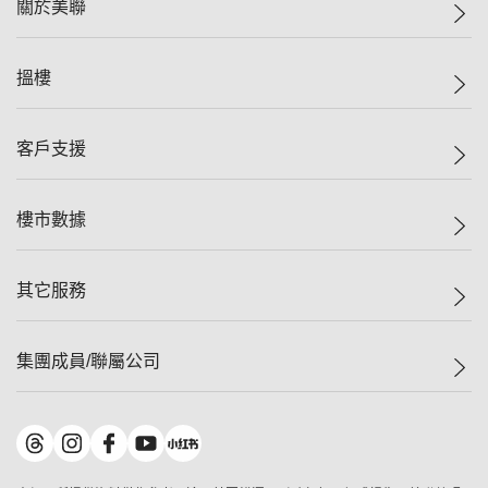
關於美聯
美聯集團
搵樓
投資者關係
集團動態
一手新盤
客戶支援
人才招募
二手盤
網站地圖
上車
自助放盤
樓市數據
減價
專業代理
低水
分行網絡
樓價指數
其它服務
美聯豪宅
查詢熱線
信心指數
獨家樓盤
聯絡我們
最新成交
屋苑專頁
租盤
集團成員/聯屬公司
按揭計算機
歷史成交
大灣區專頁
居屋專頁
負擔能力計算機
成交數據
樓市資訊
買賣流程
美聯物業
轉按計算機
屋苑成交排行榜
美聯精英會
鋑聯控股
*
繳款方式
地區百科
美聯慈善基金
美聯工商舖
*