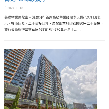
2024-11-18
美聯物業馬鞍山 – 泓碧分行首席高級營業經理李天傑(IVAN LI)表
示，樓市回暖，二手交投回升，馬鞍山本月已錄逾50宗二手交投，
該行最新錄得翠擁華庭469實呎戶570萬元易手……