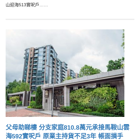
山迎海513實呎戶……
父母助睇樓 分支家庭810.8萬元承接馬鞍山雲
海592實呎戶 原業主持貨不足3年 帳面損手