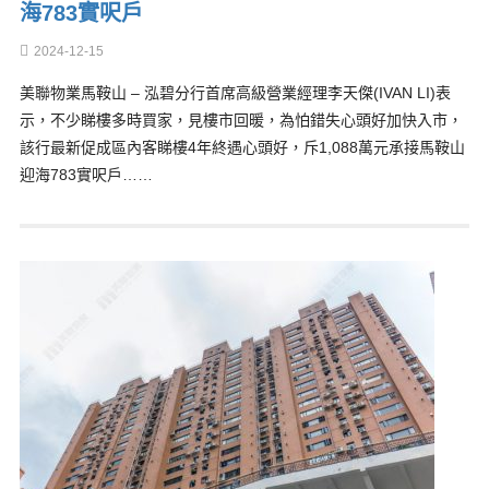
海783實呎戶
2024-12-15
美聯物業馬鞍山 – 泓碧分行首席高級營業經理李天傑(IVAN LI)表
示，不少睇樓多時買家，見樓市回暖，為怕錯失心頭好加快入市，
該行最新促成區內客睇樓4年終遇心頭好，斥1,088萬元承接馬鞍山
迎海783實呎戶……