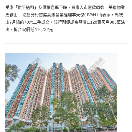
受惠「供平過租」及供樓息率下跌，買家入市意欲轉強。美聯物業
馬鞍山 – 泓碧分行首席高級營業經理李天傑( IVAN LI)表示，馬鞍
山7月錄約70宗二手成交，該行剛促成帝琴灣1,128實呎戶985萬沽
出，折合呎價低至8,732元……