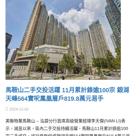
馬鞍山二手交投活躍 11月累計錄逾100宗 銀湖
天峰564實呎鳳凰層戶819.8萬元易手
2024-12-02
美聯物業馬鞍山 – 泓碧分行首席高級營業經理李天傑(IVAN LI)表
示，減息以來，區內二手交投持續活躍，馬鞍山11月累計錄逾100