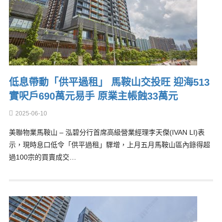
低息帶動「供平過租」 馬鞍山交投旺 迎海513
實呎戶690萬元易手 原業主帳蝕33萬元
2025-06-10
美聯物業馬鞍山 – 泓碧分行首席高級營業經理李天傑(IVAN LI)表
示，現時息口低令「供平過租」驟增，上月五月馬鞍山區內錄得超
過100宗的買賣成交…