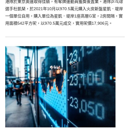
港隊於東京奧運取得佳績，有奪牌運動員獲獎後置業。港隊乒乓球
選手杜凱琹，於2021年10月以970.5萬元購入火炭新盤星凱．堤岸
一個單位自用，購入單位為星凱．堤岸1座高層G室，2房間隔，實
用面積542平方呎，以970.5萬元成交，實用呎價17,906元。