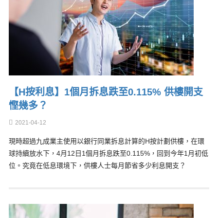
【H按利息】1個月拆息跌至0.115% 供樓開支
慳幾多？
2021-04-12
現時超過九成業主使用以銀行同業拆息計算的H按計劃供樓，在環
球持續放水下，4月12日1個月拆息跌至0.115%，回到今年1月初低
位。究竟在低息環境下，供樓人士每月節省多少利息開支？