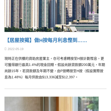
【居屋按揭】做H按每月利息慳到……
2022-05-19
現時正在供樓的資助房屋業主，亦可考慮轉按至H按計劃慳息，更
可獲得銀行最高1.4%的現金回贈。假設尚餘貸款額200萬元，年期
尚餘15年，若貸款額及年期不變，由P按轉按至H按（假設實際按
息為1.48%）每月供款由$13,336減至$12,397。