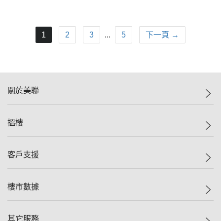
1
2
3
...
5
下一頁 →
關於美聯
美聯集團
搵樓
投資者關係
集團動態
一手新盤
客戶支援
人才招募
二手盤
網站地圖
上車
自助放盤
樓市數據
減價
專業代理
低水
分行網絡
樓價指數
其它服務
美聯豪宅