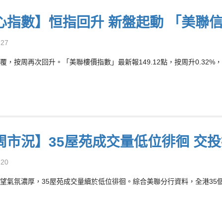
心指數】恒指回升 新盤起動 「美聯
-27
覆，按周再次回升。「美聯樓價指數」最新報149.12點，按周升0.32%，
周市況】35屋苑成交量低位徘徊 交
-20
望氣氛濃厚，35屋苑成交量續於低位徘徊。綜合美聯分行資料，全港35個大