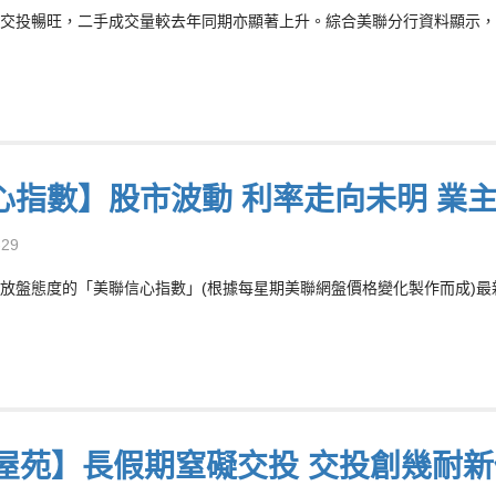
交投暢旺，二手成交量較去年同期亦顯著上升。綜合美聯分行資料顯示，今年上半
心指數】股市波動 利率走向未明 業
-29
放盤態度的「美聯信心指數」(根據每星期美聯網盤價格變化製作而成)最新報7
5屋苑】長假期窒礙交投 交投創幾耐新