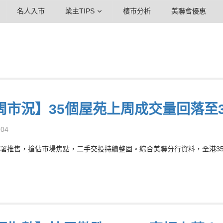
名人入市
業主TIPS
樓市分析
美聯會優惠
周市況】35個屋苑上周成交量回落至3
-04
署推售，搶佔市場焦點，二手交投持續整固。綜合美聯分行資料，全港35個大