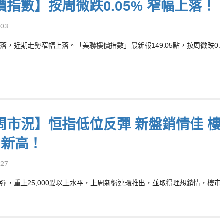
價指數】按周微跌0.05% 窄幅上落！
-03
落，近期走勢窄幅上落。「美聯樓價指數」最新報149.05點，按周微跌0.0
周市況】恒指低位反彈 新盤銷情佳 樓
周新高！
-27
彈，重上25,000點以上水平，上周新盤連環推出，並取得理想銷情，樓市