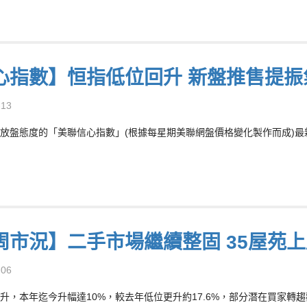
心指數】恒指低位回升 新盤推售提振
-13
放盤態度的「美聯信心指數」(根據每星期美聯網盤價格變化製作而成)最新報7
周市況】二手市場繼續整固 35屋苑
-06
升，本年迄今升幅達10%，較去年低位更升約17.6%，部分潛在買家轉趨觀