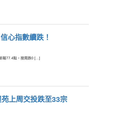
 信心指數續跌！
7.4點，按周跌0 […]
屋苑上周交投跌至33宗