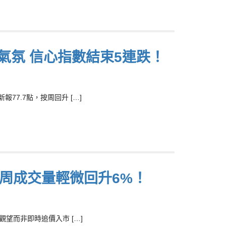
氣氛 信心指數結束5連跌！
7.7點，按周回升 […]
上周成交量輕微回升6%！
望而非即時追價入市 […]