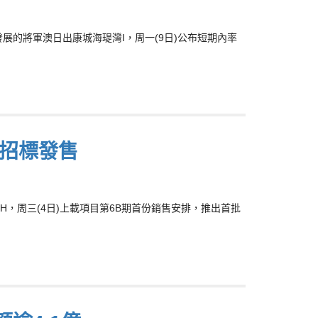
8)合資發展的將軍澳日出康城海瑅灣I，周一(9日)公布短期內率
三起招標發售
UTH，周三(4日)上載項目第6B期首份銷售安排，推出首批