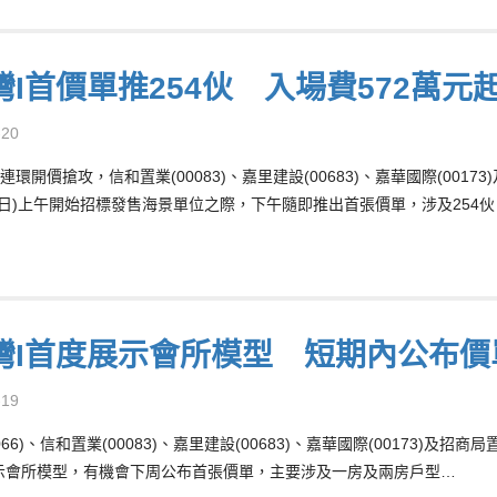
灣I首價單推254伙 入場費572萬元
-20
環開價搶攻，信和置業(00083)、嘉里建設(00683)、嘉華國際(0017
20日)上午開始招標發售海景單位之際，下午隨即推出首張價單，涉及254
灣I首度展示會所模型 短期內公布價
-19
066)、信和置業(00083)、嘉里建設(00683)、嘉華國際(00173)及招
示會所模型，有機會下周公布首張價單，主要涉及一房及兩房戶型…