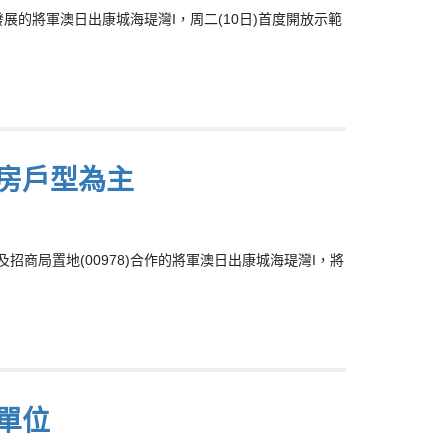
8)合資發展的將軍澳日出康城海瑅灣I，周二(10日)首度開放示範
房戶型為主
3)及招商局置地(00978)合作的將軍澳日出康城海瑅灣I，將
單位