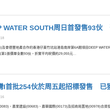
P WATER SOUTH周日首發售93
-18
66)及會德豐地產合作的香港仔黃竹坑站港島南岸第6A期項目DEEP WATER
售第1張價單全數93伙，折實平均呎價約29,055元…
灣I首批254伙於周五起招標發售 已
-16
0083)、嘉里建設(00683)、嘉華國際(00173)及招商局置地(0097