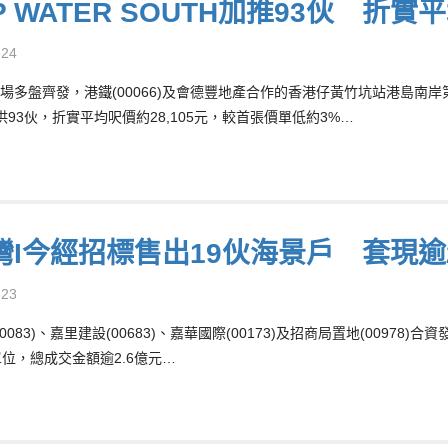
P WATER SOUTH加推93伙 折實
-24
多盤齊發，港鐵(00066)及會德豐地產合作的香港仔黃竹坑站港島南岸第6A期
供93伙，折實平均呎價約28,105元，較首張價單低約3%…
灣I今經招標售出19伙海景戶 套現逾2
-23
0083)、嘉里建設(00683)、嘉華國際(00173)及招商局置地(0097
單位，總成交金額逾2.6億元…