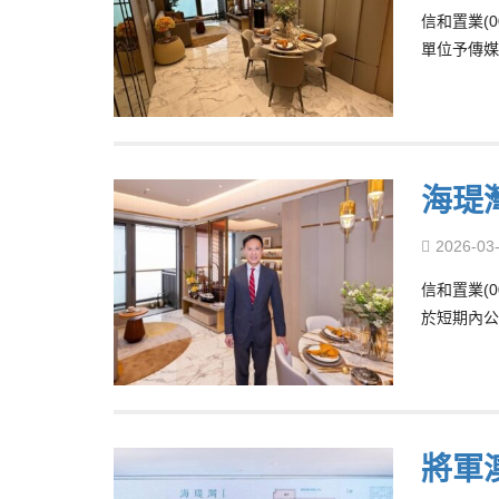
信和置業(0
單位予傳媒
海瑅
2026-03
信和置業(0
於短期內公
將軍