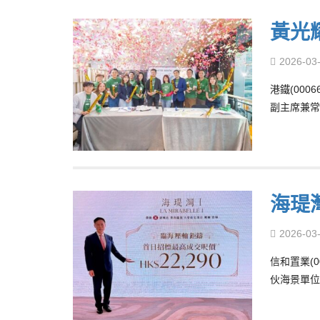
黃光耀
2026-03
港鐵(000
副主席兼常
海瑅
2026-03
信和置業(0
伙海景單位