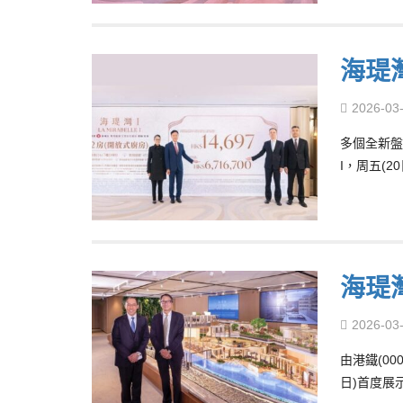
海瑅
2026-03
多個全新盤連
I，周五(
海瑅
2026-03
由港鐵(00
日)首度展