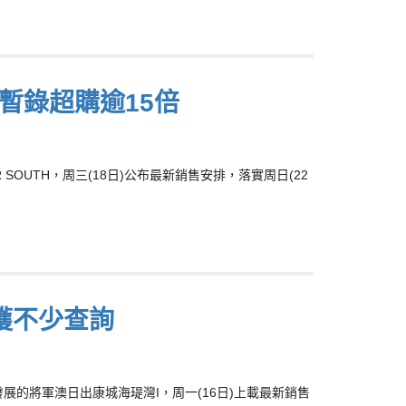
伙 暫錄超購逾15倍
 SOUTH，周三(18日)公布最新銷售安排，落實周日(22
獲不少查詢
8)合資發展的將軍澳日出康城海瑅灣I，周一(16日)上載最新銷售