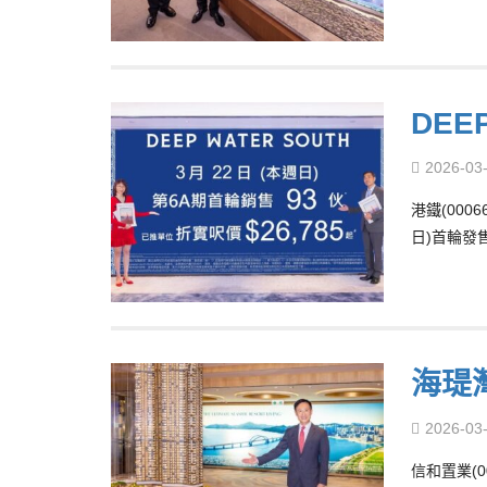
DEE
2026-03
港鐵(000
日)首輪發
海瑅
2026-03
信和置業(0