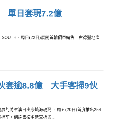
伙 單日套現7.2億
R SOUTH，周日(22日)展開首輪價單銷售。會德豐地產
伙套逾8.8億 大手客掃9伙
)合資發展的將軍澳日出康城海瑅灣I，周五(20日)首度推出254
截標前，到達售樓處遞交標書…