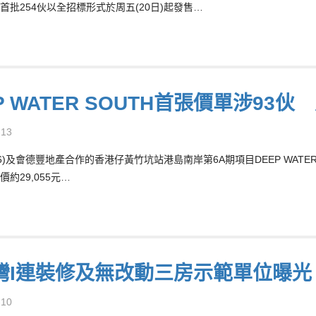
首批254伙以全招標形式於周五(20日)起發售…
P WATER SOUTH首張價單涉93伙
-13
66)及會德豐地產合作的香港仔黃竹坑站港島南岸第6A期項目DEEP WATE
約29,055元…
灣I連裝修及無改動三房示範單位曝光
-10