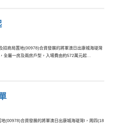
起
3)及招商局置地(00978)合資發展的將軍澳日出康城海瑅灣
伙，全屬一房及兩房戶型，入場費由約572萬元起…
單
商局置地(00978)合資發展的將軍澳日出康城海瑅灣I，周四(18