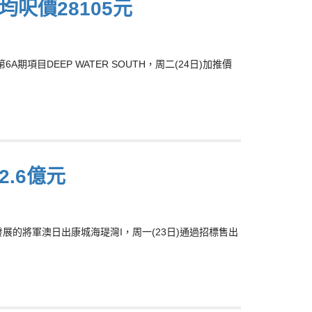
平均呎價28105元
項目DEEP WATER SOUTH，周二(24日)加推價
.6億元
8)合資發展的將軍澳日出康城海瑅灣I，周一(23日)通過招標售出