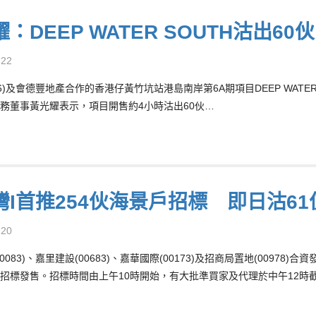
：DEEP WATER SOUTH沽出60
-22
66)及會德豐地產合作的香港仔黃竹坑站港島南岸第6A期項目DEEP WATE
務董事黃光耀表示，項目開售約4小時沽出60伙…
灣I首推254伙海景戶招標 即日沽61
-20
0083)、嘉里建設(00683)、嘉華國際(00173)及招商局置地(00978
招標發售。招標時間由上午10時開始，有大批準買家及代理於中午12時