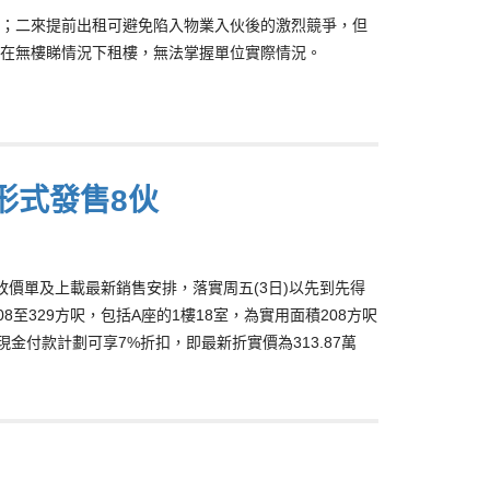
；二來提前出租可避免陷入物業入伙後的激烈競爭，但
在無樓睇情況下租樓，無法掌握單位實際情況。
得形式發售8伙
27日)修改價單及上載最新銷售安排，落實周五(3日)以先到先得
至329方呎，包括A座的1樓18室，為實用面積208方呎
天現金付款計劃可享7%折扣，即最新折實價為313.87萬