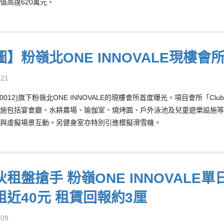
值高達620萬元。
】粉嶺北ONE INNOVALE現樓會
-21
0012)旗下粉嶺北ONE INNOVALE的現樓會所首度曝光。項目會所「Club
施包括宴會廳、水耕農場、瑜伽室、燒烤園、戶外泳池及兒童遊樂設施等
與虛擬場景互動。另健身室亦特別引進模擬滑雪機。
租盤搶手 粉嶺ONE INNOVALE單
租近40元 租賃回報約3厘
-09