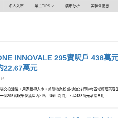
名人入市
業主TIPS
樓市分析
美聯會優惠
NE INNOVALE 295實呎戶 43
22.67萬元
-16
場交投活躍，用家積極入市。美聯物業粉嶺-逸峯分行聯席區域經理葉容生（S
ALE一個295實呎單位獲區內租客「轉租為買」，以438萬元承接自用。