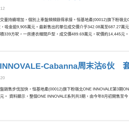
-12
交量持續增加，個別上車盤頻頻錄得承接。恒基地產(00012)旗下粉嶺北ONE
，吸金逾9,905萬元。最新售出的單位成交價介乎342.08萬至687.27萬元。當
積339方呎，一房連衣帽間戶型，成交價489.69萬元，呎價約14,445元。
 INNOVALE-Cabanna周末沽6伙 
-20
銷售步伐加快，恒基地產(00012)旗下粉嶺北ONE INNOVALE第3期ONE
15萬元。 資料顯示，整個ONE INNOVALE系列共3期，由今年8月初開售至