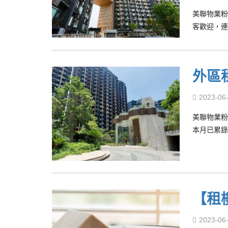
美聯物業粉嶺
客歡迎，連
外區租
2023-06
美聯物業粉嶺
本月已累錄
【租
2023-06