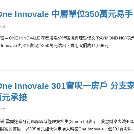
ne Innovale 中層單位350萬元易
-08
嶺 – ONE INNOVALE 花都廣場分行區域經理吳偉文(RAYMOND 
 Innovale 的318實呎戶350萬元沽出，實用呎價約11,006元……
ne Innovale 301實呎一房戶 
萬元承接
-27
嶺-雲向逸峯分行聯席區域經理葉容生(Simon Ip)表示，受惠財案大減
案公佈後，以395萬元加快決定購入粉嶺One Innovale一個301實呎戶