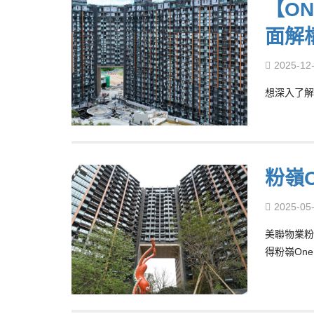
【ON
面解構
2025-12
想深入了解 O
粉嶺O
2025-05
美聯物業粉
得粉嶺One