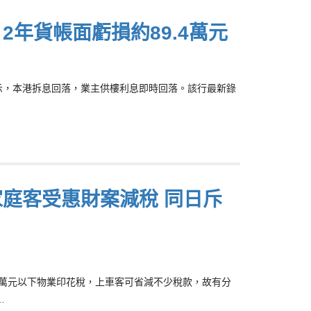
手 2年貨帳面虧損約89.4萬元
NG)表示，本港拆息回落，業主供樓利息即時回落。該行最新錄
分支家庭客受惠財案減稅 同日斥
400萬元以下物業印花稅，上車客可省減不少稅款，故有分
…