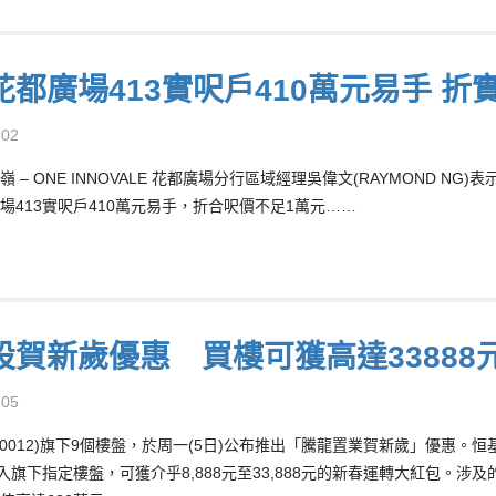
花都廣場413實呎戶410萬元易手 
-02
嶺 – ONE INNOVALE 花都廣場分行區域經理吳偉文(RAYMOND 
場413實呎戶410萬元易手，折合呎價不足1萬元……
設賀新歲優惠 買樓可獲高達33888
-05
00012)旗下9個樓盤，於周一(5日)公布推出「騰龍置業賀新歲」優惠。
入旗下指定樓盤，可獲介乎8,888元至33,888元的新春運轉大紅包。涉及的