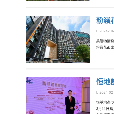
粉嶺
2024-10
美聯物業粉
粉嶺花都廣
恒地
2024-02
恒基地產(
3月11日購