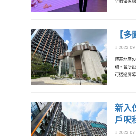
全數優惠總
【多圖
2023-09
恒基地產(0
施。會所設
可透過屏幕
新入伙
戶呎
2023-07