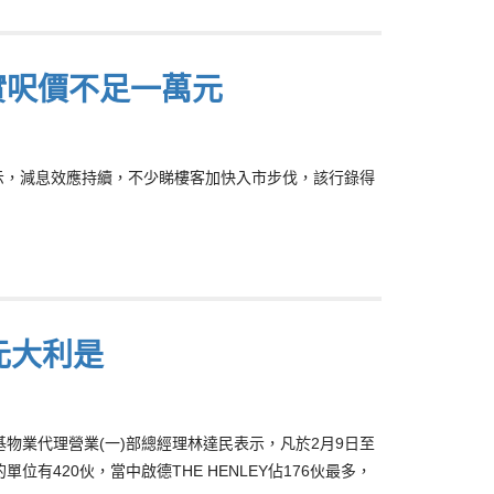
折實呎價不足一萬元
NG)表示，減息效應持續，不少睇樓客加快入市步伐，該行錄得
元大利是
恒基物業代理營業(一)部總經理林達民表示，凡於2月9日至
單位有420伙，當中啟德THE HENLEY佔176伙最多，