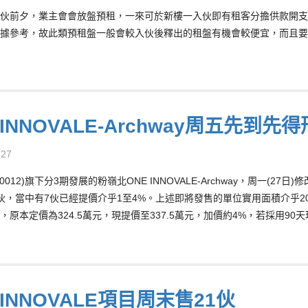
伙前夕，業主會會放盤預租，一來可於新樓一入伙即有租客分擔供款開支
據參考，故此類預租盤一般會較入伙後釋出的租盤有機會較便宜，而且要
 INNOVALE-Archway周五先到先
-27
0012)旗下分3期發展的粉嶺北ONE INNOVALE-Archway，周一(
伙，當中有7伙已經提價介乎1至4%。上述即將發售的單位實用面積介乎208
，原本定價為324.5萬元，現提價至337.5萬元，加價約4%，若採用90
 INNOVALE項目周末售21伙