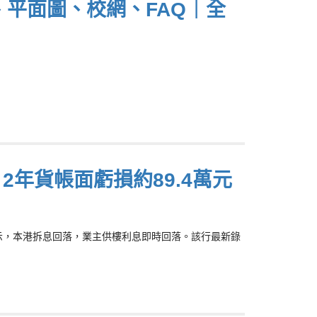
勢、平面圖、校網、FAQ｜全
]
手 2年貨帳面虧損約89.4萬元
NG)表示，本港拆息回落，業主供樓利息即時回落。該行最新錄