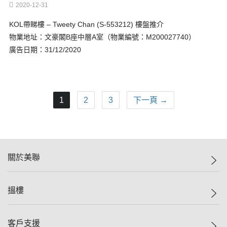
2020-12-31
KOL帶睇樓 – Tweety Chan (S-553212) 樓盤推介
物業地址：文豪閣B座中層A室（物業編號：M200027740）
廣告日期：31/12/2020
1
2
3
下一頁 →
關於美聯
美聯集團
搵樓
投資者關係
集團動態
一手新盤
客戶支援