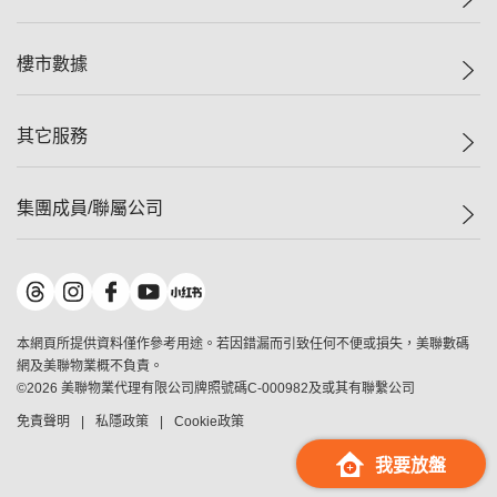
人才招募
二手盤
網站地圖
上車
自助放盤
樓市數據
減價
專業代理
低水
分行網絡
樓價指數
其它服務
美聯豪宅
查詢熱線
信心指數
獨家樓盤
聯絡我們
最新成交
屋苑專頁
租盤
集團成員/聯屬公司
按揭計算機
歷史成交
大灣區專頁
居屋專頁
負擔能力計算機
成交數據
樓市資訊
買賣流程
美聯物業
轉按計算機
屋苑成交排行榜
美聯精英會
鋑聯控股
*
繳款方式
地區百科
美聯慈善基金
美聯工商舖
*
本網頁所提供資料僅作參考用途。若因錯漏而引致任何不便或損失，美聯數碼
美善會
美聯中國
網及美聯物業概不負責。
地產代理管理協會
©
2026
美聯物業代理有限公司牌照號碼C-000982及或其有聯繫公司
美聯澳門
申報已遞交的購樓意向登記
免責聲明
私隱政策
Cookie政策
美聯金融集團
美聯移民顧問
我要放盤
美聯升學顧問