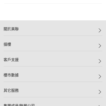
關於美聯
美聯集團
搵樓
投資者關係
集團動態
一手新盤
客戶支援
人才招募
二手盤
網站地圖
上車
自助放盤
樓市數據
減價
專業代理
低水
分行網絡
樓價指數
其它服務
美聯豪宅
查詢熱線
信心指數
獨家樓盤
聯絡我們
最新成交
屋苑專頁
租盤
集團成員/聯屬公司