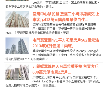
Lo)表示，市場預期息口見頂，加上通關等利好因素，
都令不少上車客決心趁低吸納，該行...
荃灣中心移民盤 放盤三小時即錄成交 上
車客斥418萬元購高層單位自住...
美聯物業荃灣荃景圍分行市務經理 (銷售) 李廣順表
示，聖誕長假三天，荃景圍一帶的睇樓量按週急升
25%，主要原因是北部都會區概念持續發酵，更延...
屯門慧豐園471平方呎兩房戶562萬元沽
2013年貨升值逾「兩球」...
美聯物業屯門區區域營業董事梁浩文(Andy Leung)表
示，新盤熱銷帶動下，屯門二手交投增多，該行新近錄
得屯門慧豐園471平方呎兩房戶56...
元朗蝶翠峰連天台單位獲承接 首置客斥
638萬元購市景2房戶...
美聯物業元朗貿易中心分行首席高級營業經理李瑋良
(Kelvin Lee)表示，特色單位不乏用家追捧，該行新近
促成元朗蝶翠峰二手成交，一個高層連...