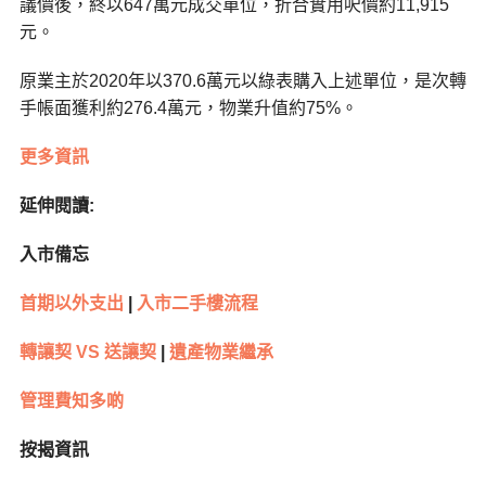
議價後，終以647萬元成交單位，折合實用呎價約11,915
元。
原業主於2020年以370.6萬元以綠表購入上述單位，是次轉
手帳面獲利約276.4萬元，物業升值約75%。
更多資訊
延伸閱讀:
入市備忘
首期以外支出
|
入市二手樓流程
轉讓契 VS 送讓契
|
遺產物業繼承
管理費知多啲
按揭資訊