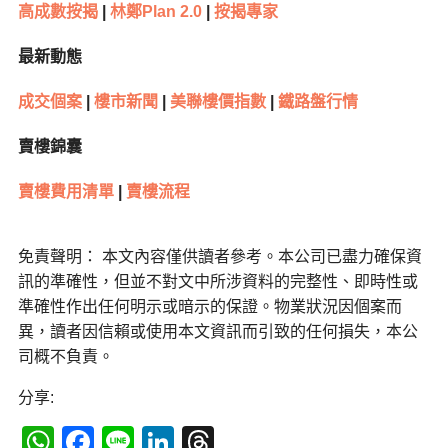
高成數按揭
|
林鄭Plan 2.0
|
按揭專家
最新動態
成交個案
|
樓市新聞
|
美聯樓價指數
|
鐵路盤行情
賣樓錦囊
賣樓費用清單
|
賣樓流程
免責聲明： 本文內容僅供讀者參考。本公司已盡力確保資
訊的準確性，但並不對文中所涉資料的完整性、即時性或
準確性作出任何明示或暗示的保證。物業狀況因個案而
異，讀者因信賴或使用本文資訊而引致的任何損失，本公
司概不負責。
分享:
WhatsApp
Facebook
Line
LinkedIn
Threads