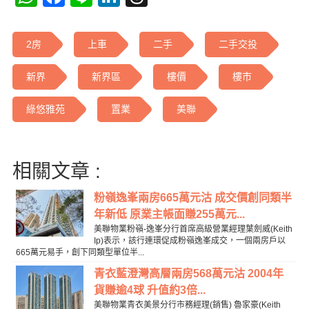
2房
上車
二手
二手交投
新界
新界區
樓價
樓市
綠悠雅苑
置業
美聯
相關文章 :
粉嶺逸峯兩房665萬元沽 成交價創同類半
年新低 原業主帳面賺255萬元...
美聯物業粉嶺-逸峯分行首席高級營業經理葉劍威(Keith
Ip)表示，該行連環促成粉嶺逸峯成交，一個兩房戶以
665萬元易手，創下同類型單位半...
青衣藍澄灣高層兩房568萬元沽 2004年
貨賺逾4球 升值約3倍...
美聯物業青衣美景分行市務經理(銷售) 魯家豪(Keith