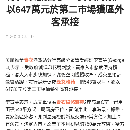
以647萬元於第二市場獲區外
客承接
2023-04-10
美聯物業
青衣
港鐵站分行高級分區營業經理李貫甡(George
Li)表示，受政府減低印花稅刺激，買家入市態度保持積
極，客人入市步伐加快，議價空間慢慢收窄，成交量預計
繼續活躍，該行最新促成
綠悠雅苑
一個543實呎戶，並以
647萬元於第二市場價獲外區客承接。
李貫甡表示，成交單位為
青衣綠悠雅苑
2座高層C室，實用
面積543平方呎，屬兩房單位，面向東北，享海景。據悉，
買家為區外客，見到屋苑樓齡新及交通非常方便，加上享
有海景，決定入市。原業主本月初以約750萬元放盤，雙方