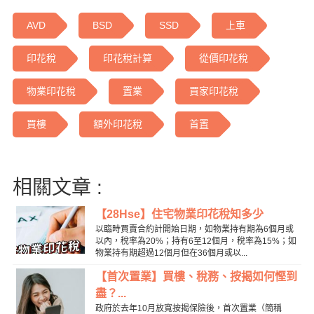
AVD
BSD
SSD
上車
印花稅
印花稅計算
從價印花稅
物業印花稅
置業
買家印花稅
買樓
額外印花稅
首置
相關文章 :
【28Hse】住宅物業印花稅知多少
以臨時買賣合約計開始日期，如物業持有期為6個月或
以內，稅率為20%；持有6至12個月，稅率為15%；如
物業持有期超過12個月但在36個月或以...
【首次置業】買樓、稅務、按揭如何慳到
盡？...
政府於去年10月放寬按揭保險後，首次置業（簡稱