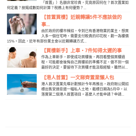
「首置」）名額非常珍貴，究竟原因何在？首次置業如
何定義？按揭成數如何計算？稅務上有何優勢？...
【首置買樓】近親轉讓5件不應該做的
事...
由於政府的樓市辣招，令到已有香港物業的業主，想買
入多一個住宅時，需要支付較貴的印花稅，劃一為樓價
15%。因此，近年有部份業主會以近親轉讓方式...
【買樓新手】上車‧7件知得太遲的事
作為上車新手，即使成功買樓後，再回看整個買樓過
程，可能都會後悔自己買樓前的準備不足，做不到一個
最好的決定，要留待下次買樓才能汲取經驗。雖然以...
【港人首置】一文睇齊置業懶人包
港人首次置業先導計劃預計今年再推出，政府剛公開招
標出售安達臣道一幅私人土地，截標日期為5月中，以
落實第二個港人首置項目。甚麼人才能申請？申請...