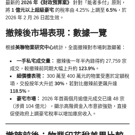
最新的
2026 年《財政預算案》
針對「能者多付」原則，
將
1 億元以上超級豪宅
的稅率由 4.25% 上調至
6.5%
，於
2026 年 2 月 26 日起生效。
撤辣後市場表現：數據一覽
根據
美聯物業研究中心
統計，全面撤辣對市場刺激顯著：
一手私宅成交量：
撤辣後一年半內錄得約 27,759 宗
成交，較撤辣前同期大幅上升約
123.9%
。
細價樓表現：
300 萬至 400 萬元的物業受惠於定額稅
項，交投按年大升近
30%
，若對比撤辣前更飆升達
118.5%
。
豪宅市場：
2026 年首兩個月逾億元成交已達 48 宗
（涉資 104 億元），顯示高階資金入市意欲強勁，直接
促使政府上調豪宅稅率以增加庫房收入。