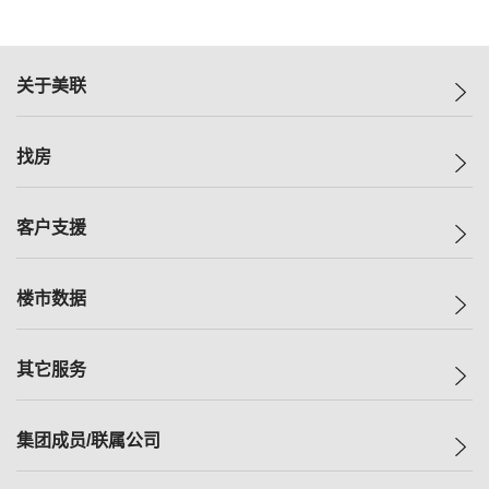
关于美联
美联集团
找房
投资者关系
集团动态
一手新房
客户支援
人才招募
买房
网站地图
上车
自助放盘
楼市数据
减价
专业经纪人
低价
分行网络
指数
其它服务
美联豪宅
查询热线
信心指数
独家楼盘
联络我们
最新成交
小区专页
租房
集团成员/联属公司
按揭计算机
历史成交
大湾区专页
居屋专页
负担能力计算机
成交数据