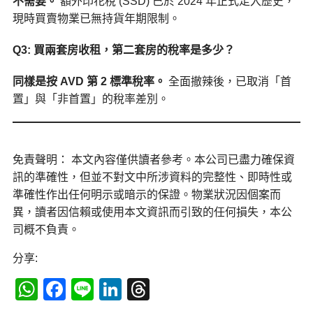
不需要。
額外印花稅 (SSD) 已於 2024 年正式走入歷史，
現時買賣物業已無持貨年期限制。
Q3: 買兩套房收租，第二套房的稅率是多少？
同樣是按 AVD 第 2 標準稅率。
全面撤辣後，已取消「首
置」與「非首置」的稅率差別。
免責聲明： 本文內容僅供讀者參考。本公司已盡力確保資
訊的準確性，但並不對文中所涉資料的完整性、即時性或
準確性作出任何明示或暗示的保證。物業狀況因個案而
異，讀者因信賴或使用本文資訊而引致的任何損失，本公
司概不負責。
分享:
WhatsApp
Facebook
Line
LinkedIn
Threads