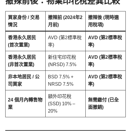
撤辣前後：物業印花稅差異比較
買家身份 / 交易
撤辣前 (2024年2
撤辣後 (現時適
情況
月前)
用稅項)
香港永久居民
AVD (第2標準稅
AVD (第2標準稅
(首次置業)
率)
率)
香港永久居民
新住宅印花稅
AVD (第2標準稅
(非首次置業)
(NRSD) 7.5%
率)
非本地居民 / 公
BSD 7.5% +
AVD (第2標準稅
司買家
NRSD 7.5%
率)
額外印花稅
24 個月內轉售物
無需繳付 (已全
(SSD) 10% –
業
面撤銷)
20%