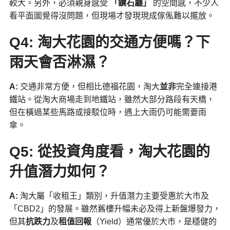
較大。另外，必須親身感受
「鑽石廳」
的空間感，不少人
看平面圖覺得沒問題，但現場才發現現成傢俬難以擺放。
Q4: 淘大花園的交通方便嗎？下
雨天會否淋濕？
A:
交通非常方便，但相比德福花園，淘大
並非
完全連接港
鐵站。從淘大商場走到地鐵站，雖然大部分路段有天橋，
但在橫過某些馬路或接駁位時，遇上大雨仍可能需要雨
傘。
Q5: 從投資角度看，淘大花園的
升值潛力如何？
A:
淘大屬「收租王」類別，升值潛力主要受惠於大市及
「CBD2」的發展。雖然舊樓升幅未必及得上新盤爆發力，
但其
抗跌力
及
租值回報
（Yield）通常優於大市，是穩健的