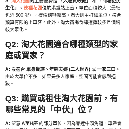
A:
淘大花園
的主要優勢是
「入場費較低」
和
「商場更民
生化」
。
德福花園
位於港鐵站上蓋，單位面積較大（最細
也近 500 呎），樓價總額較高。淘大則主打細單位，適合
預算有限的上車客。此外，淘大商場食肆選擇較多且價錢
較大眾化。
Q2: 淘大花園適合哪種類型的家
庭或買家？
A:
最適合
單身貴族、年輕夫婦 (二人世界)
或
一家三口
。
由於大單位不多，如果是多人家庭，空間可能會感到逼
狹。
Q3: 購買或租住淘大花園前，有
哪些常見的「中伏」位？
A:
留意
A至H座
的部分單位，因為靠近牛頭角道，車聲會