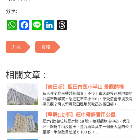
分享:
WhatsApp
Facebook
Line
LinkedIn
Threads
九龍
買樓
相關文章 :
【德田邨】藍田市區小半山 景觀開揚
私人住宅納米樓越細越貴，不少上車客轉投已補地價的
公屋市場尋寶。想進駐市區小半山、享受清幽環境及開
揚景觀？可以留意藍田區地勢較高的德田邨。...
【翠屏(北)邨】旺中帶靜實用公屋
翠屏(北)邨位於翠屏道 19 號，接鄰觀塘市中心、秀茂
坪、觀塘半山及藍田，是九龍區其中一個最大型的公共
屋邨，單位數目超過 6,100 伙。...