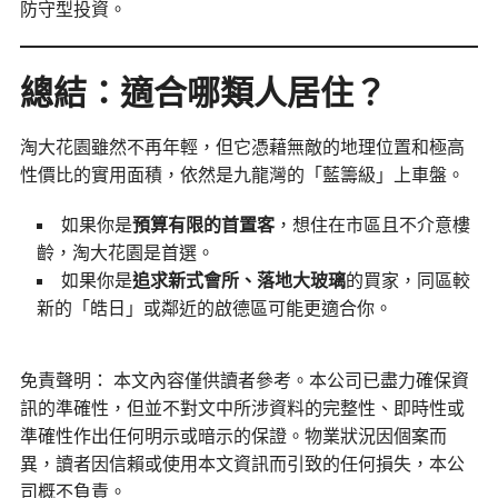
防守型投資。
總結：適合哪類人居住？
淘大花園雖然不再年輕，但它憑藉無敵的地理位置和極高
性價比的實用面積，依然是九龍灣的「藍籌級」上車盤。
如果你是
預算有限的首置客
，想住在市區且不介意樓
齡，淘大花園是首選。
如果你是
追求新式會所、落地大玻璃
的買家，同區較
新的「皓日」或鄰近的啟德區可能更適合你。
免責聲明： 本文內容僅供讀者參考。本公司已盡力確保資
訊的準確性，但並不對文中所涉資料的完整性、即時性或
準確性作出任何明示或暗示的保證。物業狀況因個案而
異，讀者因信賴或使用本文資訊而引致的任何損失，本公
司概不負責。