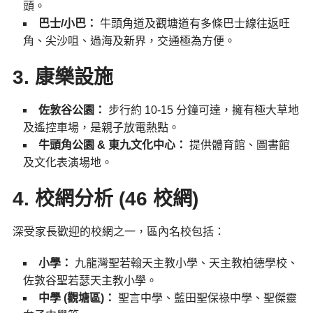
頭。
巴士/小巴：
牛頭角道及觀塘道有多條巴士線往返旺
角、尖沙咀、過海及新界，交通極為方便。
3. 康樂設施
佐敦谷公園：
步行約 10-15 分鐘可達，擁有極大草地
及遙控車場，是親子放電熱點。
牛頭角公園 & 東九文化中心：
提供體育館、圖書館
及文化表演場地。
4. 校網分析 (46 校網)
深受家長歡迎的校網之一，區內名校包括：
小學：
九龍灣聖若翰天主教小學、天主教柏德學校、
佐敦谷聖若瑟天主教小學。
中學 (觀塘區)：
聖言中學、藍田聖保祿中學、聖傑靈