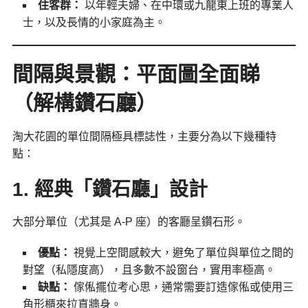
住客群：
以年輕夫婦、在中環或九龍東上班的專業人
士，以及長情的小家庭為主。
間隔與景觀：平面圖全面睇
（解構鑽石廳）
淘大花園的單位間隔極具標誌性，主要分為以下幾種特
點：
1. 經典「鑽石廳」設計
大部分單位（尤其是 A-P 座）的客廳呈鑽石形。
優點：
視覺上空間感較大，避免了單位與單位之間的
對望（私隱度高），且多數不設窗台，實用率極高。
缺點：
傢俬擺位考心思，通常需要訂造傢俬或使用三
角形櫃來拉直牆身。