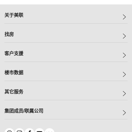
关于美联
美联集团
找房
投资者关系
集团动态
一手新房
客户支援
人才招募
买房
网站地图
上车
自助放盘
楼市数据
减价
专业经纪人
低价
分行网络
指数
其它服务
美联豪宅
查询热线
信心指数
独家楼盘
联络我们
最新成交
小区专页
租房
集团成员/联属公司
按揭计算机
历史成交
大湾区专页
居屋专页
负担能力计算机
成交数据
楼市资讯
买卖流程
美联物业
转按计算机
小区成交排行榜