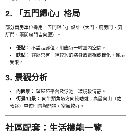
2. 「五門歸心」格局
部分兩房單位採用「五門歸心」設計（大門、廚房門、廁
所門、兩間房門皆向廳）。
優點：
不設走廊位，用盡每一吋室內空間。
缺點：
客廳只有一幅較短的牆身放電視或梳化，佈局
受限。
3. 景觀分析
內園景：
望屋苑平台及泳池，環境較清靜。
街景/山景：
向牛頭角道方向較嘈雜；高層向山（佐
敦谷）單位則景觀開揚，空氣較好。
社區配套：生活機能一覽