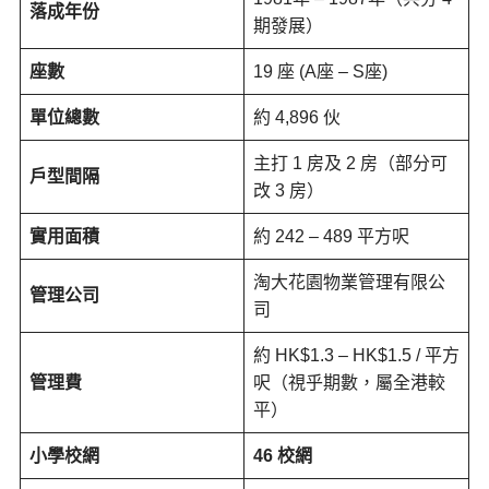
落成年份
期發展）
座數
19 座 (A座 – S座)
單位總數
約 4,896 伙
主打 1 房及 2 房（部分可
戶型間隔
改 3 房）
實用面積
約 242 – 489 平方呎
淘大花園物業管理有限公
管理公司
司
約 HK$1.3 – HK$1.5 / 平方
管理費
呎（視乎期數，屬全港較
平）
小學校網
46 校網