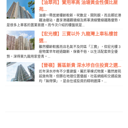
【油翠苑】實用率高 油塘黃金性價比屋
苑...
油塘一帶居屋樓齡較新，呎數足、開則靚，而且鄰近港
鐵油塘站，盡享港鐵觀塘線及將軍澳線雙線鐵路優勢，
是很多上車客的置業首選。而今次介紹的樓盤就是...
【宏光樓】三寶以外 九龍灣上車私樓首
選...
雖然樓齡較舊而且名氣不及同區「三寶」，但宏光樓 3
座物業早年經過翻新，保養不俗，以生活配套齊全優
勢，深得東九龍用家垂青。...
【晉嶺】舊區新貴 深水埗自住投資之選...
近年深水埗有不少重建盤，屬於單棟式物業。雖然屋苑
設施有限，但勝在地理位置優越，社區網絡和交通設施
均「無得彈」，是自住或投資的精明選擇。...