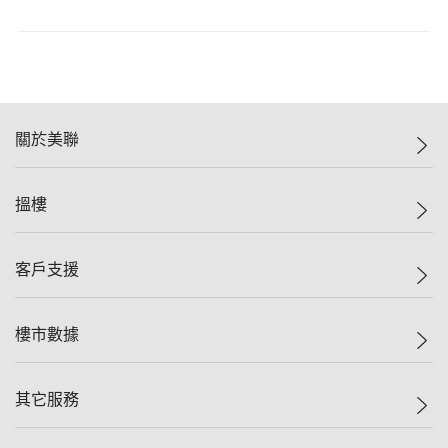
關於美聯
美聯集團
搵樓
投資者關係
集團動態
一手新盤
客戶支援
人才招募
二手盤
網站地圖
上車
自助放盤
樓市數據
減價
專業代理
低水
分行網絡
樓價指數
其它服務
美聯豪宅
查詢熱線
信心指數
獨家樓盤
聯絡我們