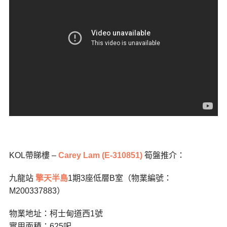
KOL帶睇樓 –
Carey Lam (E-310851)
筍盤推介：
九龍站
擎天半島
1期3座低層B室（物業編號：
M200337883）
物業地址：柯士甸道西1號
實用面積：625呎