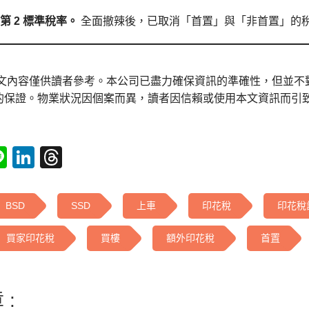
 第 2 標準稅率。
全面撤辣後，已取消「首置」與「非首置」的
本文內容僅供讀者參考。本公司已盡力確保資訊的準確性，但並不
的保證。物業狀況因個案而異，讀者因信賴或使用本文資訊而引
tsApp
acebook
Line
LinkedIn
Threads
BSD
SSD
上車
印花稅
印花稅
買家印花稅
買樓
額外印花稅
首置
 :