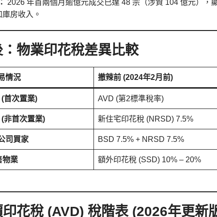
：
2026 年首兩個月逾億元成交已達 48 宗（涉資 104 億
加庫房收入。
後：物業印花稅差異比較
交易情況
撤辣前 (2024年2月前)
(首次置業)
AVD (第2標準稅率)
(非首次置業)
新住宅印花稅 (NRSD) 7.5%
 公司買家
BSD 7.5% + NRSD 7.5%
售物業
額外印花稅 (SSD) 10% – 20%
花稅 (AVD) 稅階表 (2026年更新版