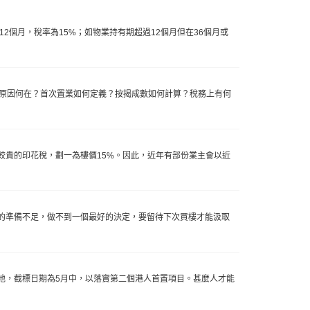
2個月，稅率為15%；如物業持有期超過12個月但在36個月或
竟原因何在？首次置業如何定義？按揭成數如何計算？稅務上有何
較貴的印花稅，劃一為樓價15%。因此，近年有部份業主會以近
的準備不足，做不到一個最好的決定，要留待下次買樓才能汲取
地，截標日期為5月中，以落實第二個港人首置項目。甚麼人才能