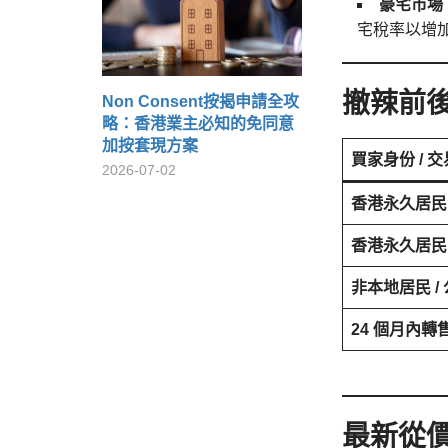
豪宅市場
宅稅率以增
撤辣前
Non Consent按揭申請全攻
略：香港業主必知的免同意
加按套現方案
買家身份 / 
2026-07-02
香港永久居民 
香港永久居民 
非本地居民 /
24 個月內轉
最新從價印