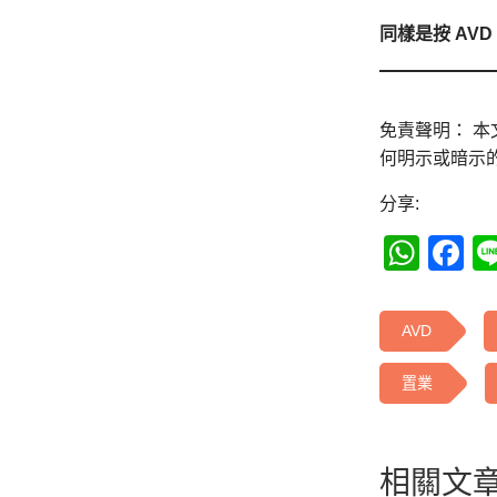
同樣是按 AVD
免責聲明： 
何明示或暗示
分享:
Wha
F
AVD
置業
相關文章