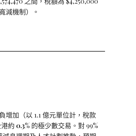
574,470 之間，稅額為 $4,250,000
際寬減機制）。
負增加（以 1.1 億元單位計，稅款
響全港約
0.3%
的極少數交易。對 99%