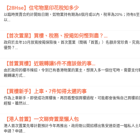
【28Hse】住宅物業印花稅知多少
以臨時買賣合約計開始日期，如物業持有期為6個月或以內，稅率為20%；持有6至1
以...
【首次置業】買樓、稅務、按揭如何慳到盡？...
政府於去年10月放寬按揭保險後，首次置業（簡稱「首置」）名額非常珍貴，究
優勢？...
【首置買樓】近親轉讓5件不應該做的事...
由於政府的樓市辣招，令到已有香港物業的業主，想買入多一個住宅時，需要支付
親轉讓方式...
【買樓新手】上車‧7件知得太遲的事
作為上車新手，即使成功買樓後，再回看整個買樓過程，可能都會後悔自己買樓前
經驗。雖然以...
【港人首置】一文睇齊置業懶人包
港人首次置業先導計劃預計今年再推出，政府剛公開招標出售安達臣道一幅私人土
申請？申請...