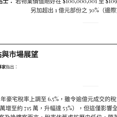
貼士：
若物業價值剛好在 $100,000,001 至 $109,
另加超出 1 億元部份之 30%（邊
點與市場展望
專家
指出：
26 年豪宅稅率上調至 6.5%，雖令逾億元成交的稅
7.5 萬增至約 715 萬，升幅達 53%），但這僅影