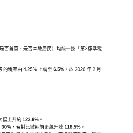
論是否首置、是否本地居民）均統一按「第2標準稅
宅
的稅率由 4.25% 上調至
6.5%
，於 2026 年 2 月
期大幅上升約
123.9%
。
近
30%
，若對比撤辣前更飆升達
118.5%
。