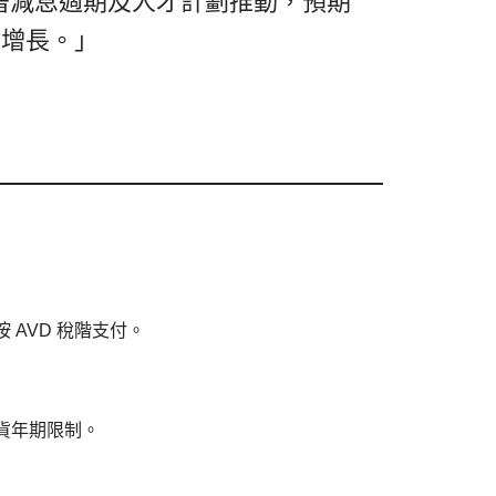
著減息週期及人才計劃推動，預期
健增長。」
AVD 稅階支付。
持貨年期限制。