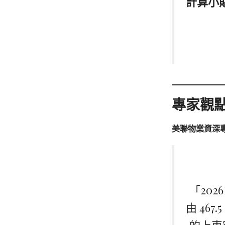
計算小
專家觀
美聯物業資深
「20
由 46