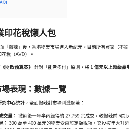
AQ)
業印花稅懶人包
樓市全面「撤辣」後，香港物業市場進入新紀元。目前所有買家（不
花稅（AVD）。
 年《財政預算案》
針對「能者多付」原則，將
1 億元以上超級豪
市場表現：數據一覽
研究中心
統計，全面撤辣對市場刺激顯著：
成交量：
撤辣後一年半內錄得約 27,759 宗成交，較撤辣前同
現：
300 萬至 400 萬元的物業受惠於定額稅項，交投按年大升