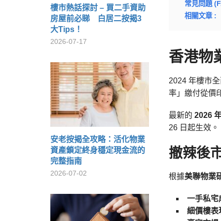
常見問題 (F
樓市熱話探討 – 買二手資助
相關文章 :
房屋前必睇 白居二按揭3
大Tips！
2026-07-17
香港物
2024 年
率」繳付從價印
最新的
2026
26 日起生效。
安老按揭全攻略：活化物業
撤辣後
資產鎖定終身穩定現金流的
完整指南
2026-07-02
根據
美聯物業
一手私宅
細價樓表