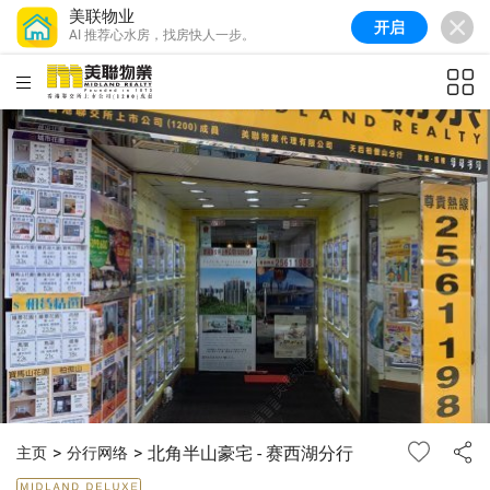
美联物业
开启
AI 推荐心水房，找房快人一步。
HKD
ft²
北角半山豪宅 - 赛西湖分行
主页
分行网络