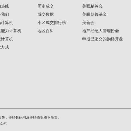
询热线
历史成交
美联精英会
络我们
成交数据
美联慈善基金
揭计算机
小区成交排行榜
美善会
担能力计算机
地区百科
地产经纪人管理协会
按计算机
申报已递交的购楼开盘
款方式
损失，美联数码网及美联物业概不负责。
系公司