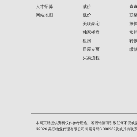
人才招募
减价
查
网站地图
低价
联
美联豪宅
按
独家楼盘
负
租房
转
居屋专页
缴
买卖流程
本网页所提供资料仅作参考用途。若因错漏而引致任何不便或
©
2026
美联物业代理有限公司牌照号码C-000982及或其有联