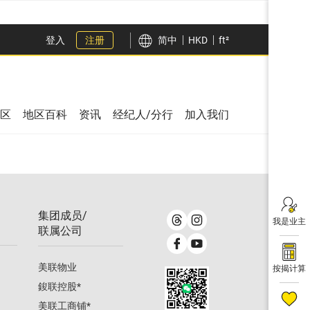
登入
注册
简中
HKD
ft²
区
地区百科
资讯
经纪人/分行
加入我们
集团成员/
我是业主
联属公司
美联物业
按揭计算
鋑联控股
*
美联工商铺
*