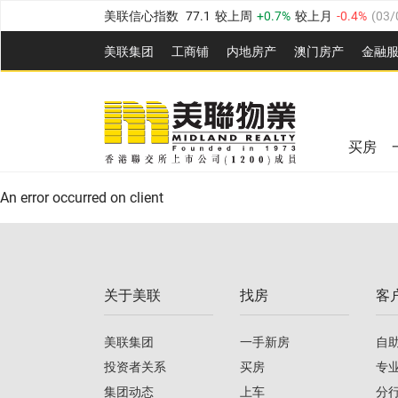
美联信心指数
77.1
较上周
0.7%
较上月
-0.4%
(
03/
全港指数
149.1
较上周
0%
较上月
0.4%
(
03/08/20
美联集团
工商铺
内地房产
澳⻔房产
金融
港岛指数
157.4
较上周
-0.3%
较上月
-0.8%
(
03/08/
美联信心指数
77.1
较上周
0.7%
较上月
-0.4%
(
03/
九龙指数
156.4
较上周
-0.1%
较上月
0.3%
(
03/08
全港指数
149.1
较上周
0%
较上月
0.4%
(
03/08/20
新界指数
134.8
较上周
0.1%
较上月
0.9%
(
03/08
买房
美联信心指数
77.1
较上周
0.7%
较上月
-0.4%
(
03/
港岛指数
157.4
较上周
-0.3%
较上月
-0.8%
(
03/08/
An error occurred on client
九龙指数
156.4
较上周
-0.1%
较上月
0.3%
(
03/08
新界指数
134.8
较上周
0.1%
较上月
0.9%
(
03/08
关于美联
找房
客
美联信心指数
77.1
较上周
0.7%
较上月
-0.4%
(
03/
美联集团
一手新房
自
投资者关系
买房
专
集团动态
上车
分