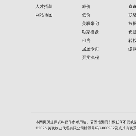
人才招募
减价
查
网站地图
低价
联
美联豪宅
按
独家楼盘
负
租房
转
居屋专页
缴
买卖流程
本网页所提供资料仅作参考用途。若因错漏而引致任何不便或
©
2026
美联物业代理有限公司牌照号码C-000982及或其有联