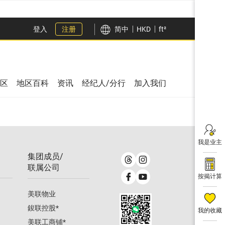
登入
注册
简中
HKD
ft²
区
地区百科
资讯
经纪人/分行
加入我们
我是业主
集团成员/
联属公司
按揭计算
美联物业
鋑联控股
*
我的收藏
美联工商铺
*