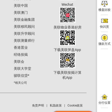
Wechat
美联中国
楼盘比较
美联澳门
美联金融集团
美联移民顾问
快闪赏
美联物业香港好房
美联升学顾问
美联测量师行
缴款方式
香港置业
下载美联笋盘App
经络按揭
美联会
美联大学堂
下载美联按揭计算
骏联信贷
*
机App
*相关公司
分行位置
免责声明
私隐政策
Cookie政策