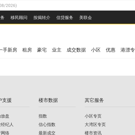
08/2026
)
26
)
服务
移民顾问
按揭转介
信贷服务
美联会
2026
)
08/2026
)
/2026
)
26
)
/2026
)
一手新房
租房
豪宅
业主
成交数据
小区
优惠
港漂专
08/2026
)
2026
)
/2026
)
/2026
)
户支援
楼市数据
其它服务
08/2026
)
助放盘
指数
小区专页
业经纪人
信心指数
大湾区专页
行网络
最新成交
楼市资讯