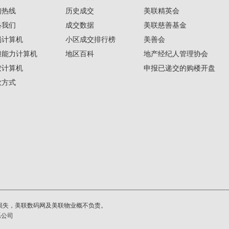
询热线
历史成交
美联精英会
络我们
成交数据
美联慈善基金
揭计算机
小区成交排行榜
美善会
担能力计算机
地区百科
地产经纪人管理协会
按计算机
申报已递交的购楼开盘
款方式
损失，美联数码网及美联物业概不负责。
系公司