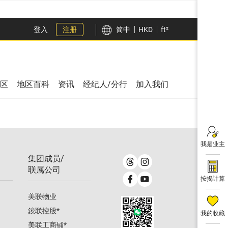
登入
注册
简中
HKD
ft²
区
地区百科
资讯
经纪人/分行
加入我们
我是业主
集团成员/
联属公司
按揭计算
美联物业
鋑联控股
*
我的收藏
美联工商铺
*