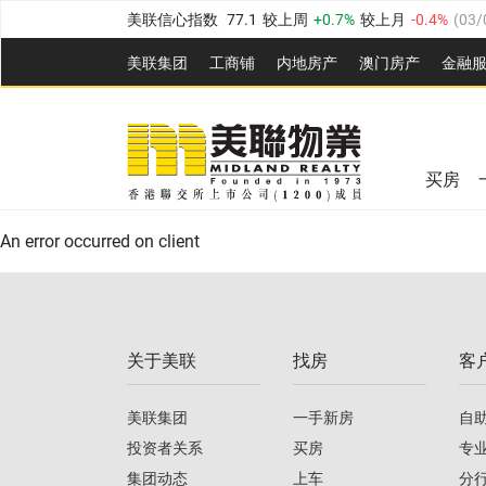
美联信心指数
77.1
较上周
0.7%
较上月
-0.4%
(
03/
全港指数
149.1
较上周
0%
较上月
0.4%
(
03/08/20
美联集团
工商铺
内地房产
澳⻔房产
金融
港岛指数
157.4
较上周
-0.3%
较上月
-0.8%
(
03/08/
美联信心指数
77.1
较上周
0.7%
较上月
-0.4%
(
03/
九龙指数
156.4
较上周
-0.1%
较上月
0.3%
(
03/08
全港指数
149.1
较上周
0%
较上月
0.4%
(
03/08/20
新界指数
134.8
较上周
0.1%
较上月
0.9%
(
03/08
买房
美联信心指数
77.1
较上周
0.7%
较上月
-0.4%
(
03/
港岛指数
157.4
较上周
-0.3%
较上月
-0.8%
(
03/08/
An error occurred on client
九龙指数
156.4
较上周
-0.1%
较上月
0.3%
(
03/08
新界指数
134.8
较上周
0.1%
较上月
0.9%
(
03/08
关于美联
找房
客
美联信心指数
77.1
较上周
0.7%
较上月
-0.4%
(
03/
美联集团
一手新房
自
投资者关系
买房
专
集团动态
上车
分