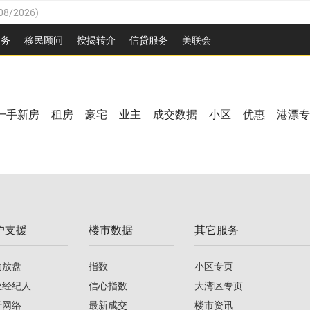
08/2026
)
26
)
服务
移民顾问
按揭转介
信贷服务
美联会
2026
)
08/2026
)
/2026
)
26
)
/2026
)
一手新房
租房
豪宅
业主
成交数据
小区
优惠
港漂专
08/2026
)
2026
)
/2026
)
/2026
)
户支援
楼市数据
其它服务
08/2026
)
助放盘
指数
小区专页
业经纪人
信心指数
大湾区专页
行网络
最新成交
楼市资讯