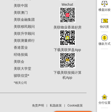
Wechat
美联中国
楼盘比较
美联澳门
美联金融集团
美联移民顾问
快闪赏
美联物业香港好房
美联升学顾问
美联测量师行
缴款方式
香港置业
下载美联笋盘App
经络按揭
美联会
美联大学堂
下载美联按揭计算
骏联信贷
*
机App
*相关公司
分行位置
免责声明
私隐政策
Cookie政策