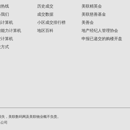
询热线
历史成交
美联精英会
络我们
成交数据
美联慈善基金
揭计算机
小区成交排行榜
美善会
担能力计算机
地区百科
地产经纪人管理协会
按计算机
申报已递交的购楼开盘
款方式
损失，美联数码网及美联物业概不负责。
系公司