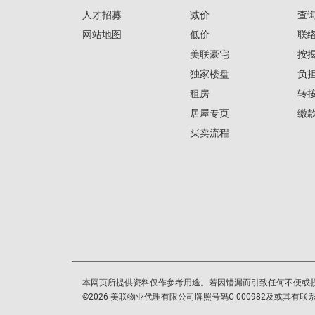
人才招募
减价
查
网站地图
低价
联
美联豪宅
按
独家楼盘
负
租房
转
居屋专页
缴
买卖流程
本网页所提供资料仅作参考用途。若因错漏而引致任何不便或
©
2026
美联物业代理有限公司牌照号码C-000982及或其有联