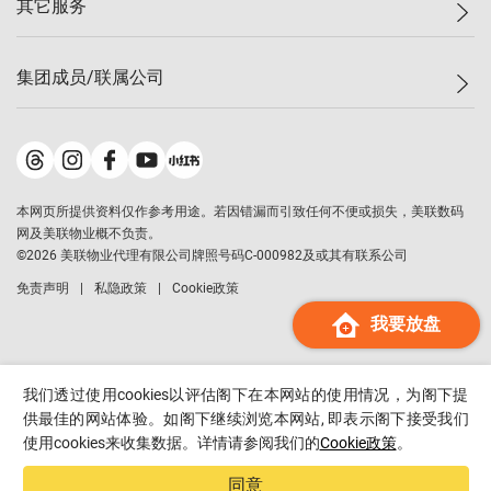
其它服务
美联豪宅
查询热线
信心指数
独家楼盘
联络我们
最新成交
小区专页
租房
集团成员/联属公司
按揭计算机
历史成交
大湾区专页
居屋专页
负担能力计算机
成交数据
楼市资讯
买卖流程
美联物业
转按计算机
小区成交排行榜
美联精英会
鋑联控股
*
缴款方式
地区百科
美联慈善基金
美联工商铺
*
本网页所提供资料仅作参考用途。若因错漏而引致任何不便或损失，美联数码
美善会
美联中国
网及美联物业概不负责。
地产经纪人管理协会
©
2026
美联物业代理有限公司牌照号码C-000982及或其有联系公司
美联澳门
申报已递交的购楼开盘
免责声明
私隐政策
Cookie政策
美联金融集团
我要放盘
美联移民顾问
美联升学顾问
美联测量师行
我们透过使用cookies以评估阁下在本网站的使用情况，为阁下提
香港置业
供最佳的网站体验。如阁下继续浏览本网站, 即表示阁下接受我们
使用cookies来收集数据。详情请参阅我们的
Cookie政策
。
经络按揭
美联会
同意