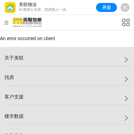
美联物业
开启
AI 推荐心水房，找房快人一步。
美联信心指数
77.1
较上周
0.7%
较上月
-0.4%
(
03/08/2026
)
HKD
ft²
全港指数
149.1
较上周
0%
较上月
0.4%
(
03/08/2026
)
An error occurred on client
港岛指数
157.4
较上周
-0.3%
较上月
-0.8%
(
03/08/2026
)
关于美联
九龙指数
156.4
较上周
-0.1%
较上月
0.3%
(
03/08/2026
)
美联集团
找房
新界指数
134.8
较上周
0.1%
较上月
0.9%
(
03/08/2026
)
投资者关系
美联信心指数
77.1
较上周
0.7%
较上月
-0.4%
(
03/08/2026
)
集团动态
一手新房
客户支援
人才招募
买房
网站地图
上车
自助放盘
楼市数据
减价
专业经纪人
低价
分行网络
指数